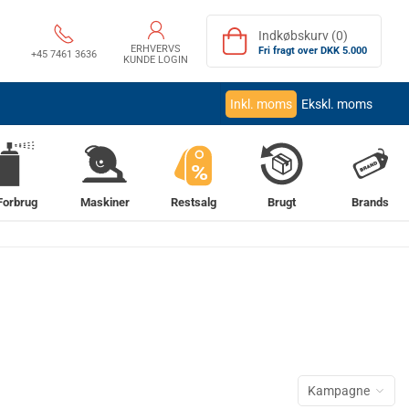
Indkøbskurv (0)
ERHVERVS
Fri fragt over DKK 5.000
+45 7461 3636
KUNDE LOGIN
Inkl. moms
Ekskl. moms
%
Forbrug
Maskiner
Restsalg
Brugt
Brands
Kampagne