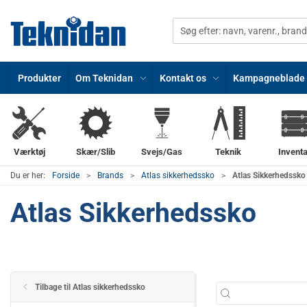
Produkter
Om Teknidan
Kontakt os
Kampagneblade
Værktøj
Skær/Slib
Svejs/Gas
Teknik
Inventa
Du er her:
Forside
Brands
Atlas sikkerhedssko
Atlas Sikkerhedssko
Atlas Sikkerhedssko
Tilbage til Atlas sikkerhedssko