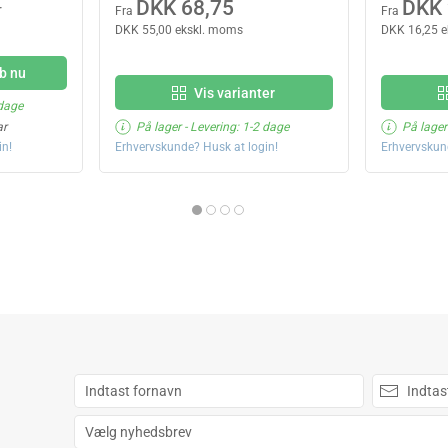
DKK 68,75
DKK 
r
Fra
Fra
DKK 55,00 ekskl. moms
DKK 16,25 
b nu
Vis varianter
 dage
ar
På lager
- Levering: 1-2 dage
På lager
in!
Erhvervskunde? Husk at login!
Erhvervskun