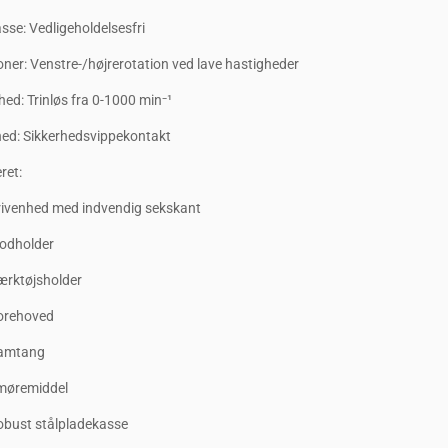
sse: Vedligeholdelsesfri
oner: Venstre-/højrerotation ved lave hastigheder
ed: Trinløs fra 0-1000 min⁻¹
hed: Sikkerhedsvippekontakt
ret:
rivenhed med indvendig sekskant
odholder
ærktøjsholder
orehoved
amtang
møremiddel
obust stålpladekasse