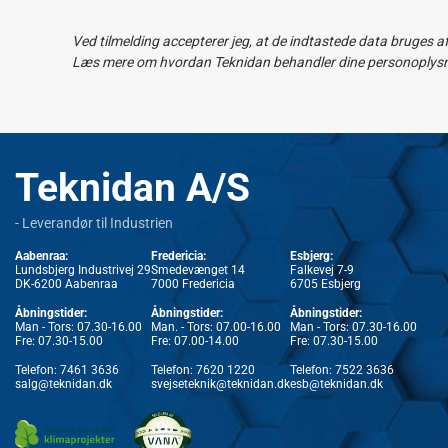
Ved tilmelding accepterer jeg, at de indtastede data bruges a
Læs mere om hvordan Teknidan behandler dine personoplysnin
Teknidan A/S
- Leverandør til Industrien
Aabenraa:
Fredericia:
Esbjerg:
Lundsbjerg Industrivej 29
Smedevænget 14
Falkevej 7-9
DK-6200 Aabenraa
7000 Fredericia
6705 Esbjerg
Åbningstider:
Åbningstider:
Åbningstider:
Man - Tors: 07.30-16.00
Man. - Tors: 07.00-16.00
Man - Tors: 07.30-16.00
Fre: 07.30-15.00
Fre: 07.00-14.00
Fre: 07.30-15.00
Telefon:
7461 3636
Telefon:
7620 1220
Telefon:
7522 3636
salg@teknidan.dk
svejseteknik@teknidan.dk
esb@teknidan.dk