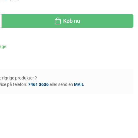
Køb nu
dage
de rigtige produkter ?
ice på telefon:
7461 3636
eller send en
MAIL