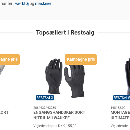
arianter i
værktøj
og
maskiner
.
Topsællert i Restsalg
agne pris
Kampagne pris
RESTSALG
RESTSAL
2064932493230
198162.00
KORT
ENGANGSHANDSKER SORT
MONTAGE
NITRIL MILWAUKEE
ULTIMATE
Vejledende pris DKK 155,30
Vejledende 