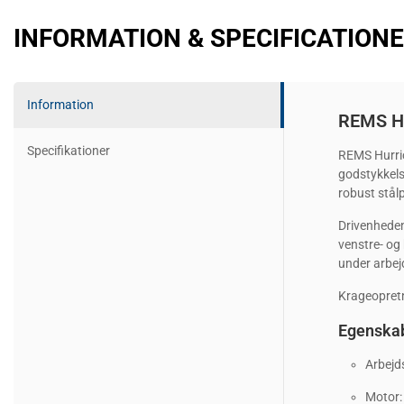
INFORMATION & SPECIFICATION
Information
REMS Hu
Specifikationer
REMS Hurric
godstykkels
robust stål
Drivenhede
venstre- og
under arbej
Krageopretn
Egenskab
Arbejd
Motor: