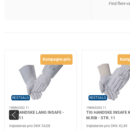
Find flere v
Kampagne pris
Kamp
RESTSALG
RESTSALG
198INS002.11
198INS003.11
TIG HANDSKE LANG INSAFE -
TIG HANDSKE INSAFE 
STR. 11
M.RIB - STR. 11
Vejledende pris DKK 54,08
Vejledende pris DKK 42,49