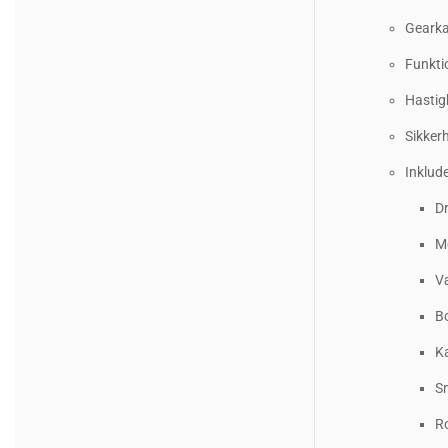
Gearka
Funkti
Hastigh
Sikker
Inklude
D
M
V
B
K
S
R