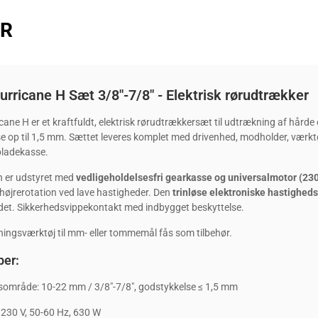
ER
rricane H Sæt 3/8"-7/8" - Elektrisk rørudtrækker
ane H er et kraftfuldt, elektrisk rørudtrækkersæt til udtrækning af hårde
e op til 1,5 mm. Sættet leveres komplet med drivenhed, modholder, værkt
pladekasse.
n er udstyret med
vedligeholdelsesfri gearkasse og universalmotor (230
 højrerotation ved lave hastigheder. Den
trinløse elektroniske hastighed
det. Sikkerhedsvippekontakt med indbygget beskyttelse.
ingsværktøj til mm- eller tommemål fås som tilbehør.
er:
sområde: 10-22 mm / 3/8"-7/8", godstykkelse ≤ 1,5 mm
 230 V, 50-60 Hz, 630 W