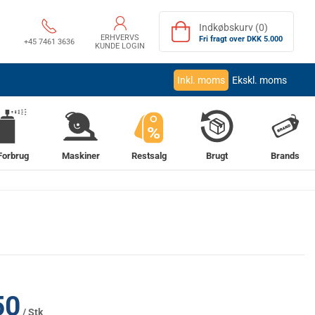
Indkøbskurv (0)
ERHVERVS
Fri fragt over DKK 5.000
+45 7461 3636
KUNDE LOGIN
Inkl. moms
Ekskl. moms
%
Forbrug
Maskiner
Restsalg
Brugt
Brands
50
/ Stk