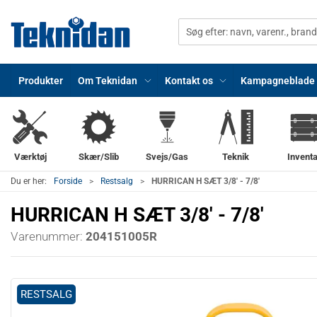
Produkter
Om Teknidan
Kontakt os
Kampagneblade
Værktøj
Skær/Slib
Svejs/Gas
Teknik
Inventa
Du er her:
Forside
Restsalg
HURRICAN H SÆT 3/8' - 7/8'
HURRICAN H SÆT 3/8' - 7/8'
Varenummer:
204151005R
RESTSALG