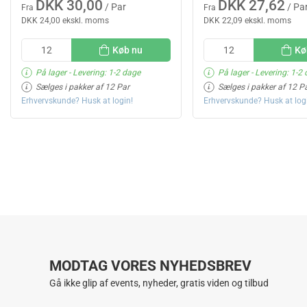
DKK 30,00
DKK 27,62
/ Par
/ Pa
Fra
Fra
DKK 24,00 ekskl. moms
DKK 22,09 ekskl. moms
Køb nu
Kø
På lager
- Levering: 1-2 dage
På lager
- Levering: 1-2
Sælges i pakker af 12 Par
Sælges i pakker af 12 P
Erhvervskunde? Husk at login!
Erhvervskunde? Husk at log
MODTAG VORES NYHEDSBREV
Gå ikke glip af events, nyheder, gratis viden og tilbud