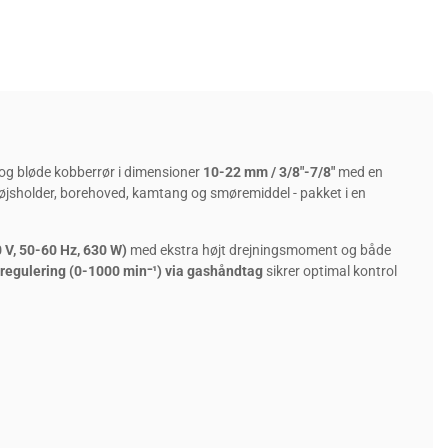
 og bløde kobberrør i dimensioner
10-22 mm / 3/8"-7/8"
med en
øjsholder, borehoved, kamtang og smøremiddel - pakket i en
 V, 50-60 Hz, 630 W)
med ekstra højt drejningsmoment og både
sregulering (0-1000 min⁻¹) via gashåndtag
sikrer optimal kontrol