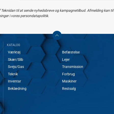
f Teknidan til at sende nyhedsbreve og kampagnetilbud. Afmelding kan til e
ger i vores persondatapolitik.
KATALOG
Værktøj
Befæstelse
Skær/Slib
Lejer
Svejs/Gas
Transmission
Teknik
Forbrug
Inventar
Maskiner
Beklædning
Restsalg