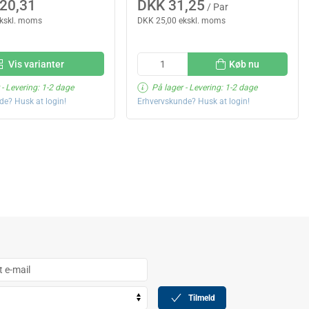
20,31
DKK 31,25
/ Par
ekskl. moms
DKK 25,00 ekskl. moms
Vis varianter
Køb nu
- Levering: 1-2 dage
På lager
- Levering: 1-2 dage
de? Husk at login!
Erhvervskunde? Husk at login!
Tilmeld