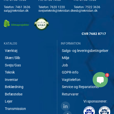
Telefon:
7461 3636
Telefon:
7620 1220
Telefon:
7522 3636
salg@teknidan.dk
svejseteknik@teknidan.dk
esb@teknidan.dk
CVR
7682 8717
KATALOG
INFORMATION
Værktøj
Salgs- og leveringsbetingelser
Skær/Slib
Miljø
Svejs/Gas
Job
Teknik
GDPR-info
1
Inventar
Vagttelefon
Beklædning
Service og Reparationer
Befæstelse
Returvarer
Lejer
Vi sponsorerer:
Transmission