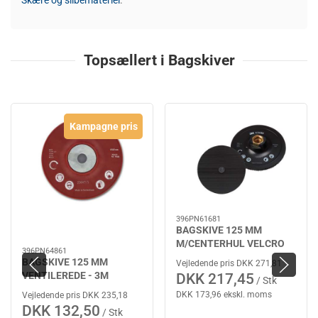
Skære og slibemateriel
.
Topsællert i Bagskiver
Kampagne pris
396PN61681
BAGSKIVE 125 MM
M/CENTERHUL VELCRO
396PN64861
SC-DH - 3M
BAGSKIVE 125 MM
Vejledende pris DKK 271,81
VENTILEREDE - 3M
DKK 217,45
/ Stk
DKK 173,96 ekskl. moms
Vejledende pris DKK 235,18
DKK 132,50
/ Stk