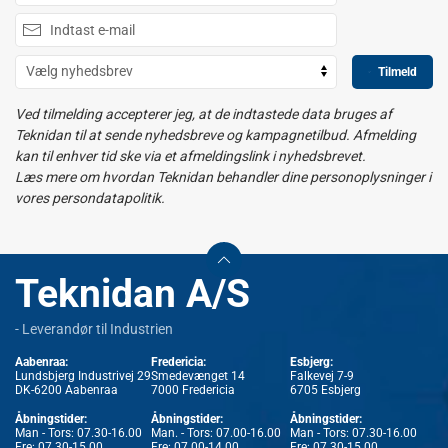
Tilmeld
Ved tilmelding accepterer jeg, at de indtastede data bruges af
Teknidan til at sende nyhedsbreve og kampagnetilbud. Afmelding
kan til enhver tid ske via et afmeldingslink i nyhedsbrevet.
Læs mere om hvordan Teknidan behandler dine personoplysninger i
vores persondatapolitik.
Teknidan A/S
- Leverandør til Industrien
Aabenraa:
Fredericia:
Esbjerg:
Lundsbjerg Industrivej 29
Smedevænget 14
Falkevej 7-9
DK-6200 Aabenraa
7000 Fredericia
6705 Esbjerg
Åbningstider:
Åbningstider:
Åbningstider:
Man - Tors: 07.30-16.00
Man. - Tors: 07.00-16.00
Man - Tors: 07.30-16.00
Fre: 07.30-15.00
Fre: 07.00-14.00
Fre: 07.30-15.00