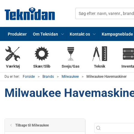
Produkter
Om Teknidan
Kontakt os
Kampagneblade
Værktøj
Skær/Slib
Svejs/Gas
Teknik
Inventa
Du er her:
Forside
Brands
Milwaukee
Milwaukee Havemaskiner
Milwaukee Havemaskine
Tilbage til Milwaukee