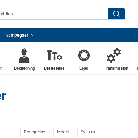
Kampagner
r
Beklædning
Befæstelse
Lejer
Transmission
r
Betegnelse
Model
System