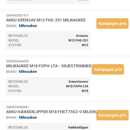
2064933501917
AKKU GRENSAV M12 FHS-251 MILWAUKEE
Kampagne pris
Milwaukee
BRAND
BETEGNELSE
Grensav
MODEL
M12 FHS-251
SYSTEM
M12
2064932464955
MILWAUKEE M18 FOPH-LTA - GRÆSTRIMMER TIL M18 FOPH
Kampagne pris
Milwaukee
BRAND
BETEGNELSE
Græstrimmer
MODEL
M18 FOPH-LTA
SYSTEM
M18
2064933498387
AKKU HÆKKEKLIPPER M18 FHET75G2-0 MILKWAUKEE
Kampagne pris
Milwaukee
BRAND
BETEGNELSE
Hækkeklipper