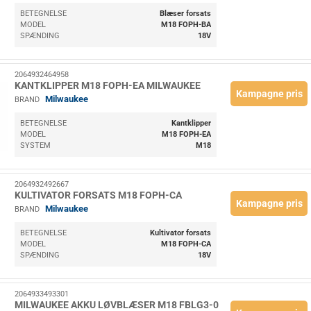
BETEGNELSE
Blæser forsats
MODEL
M18 FOPH-BA
SPÆNDING
18V
2064932464958
KANTKLIPPER M18 FOPH-EA MILWAUKEE
Kampagne pris
Milwaukee
BRAND
BETEGNELSE
Kantklipper
MODEL
M18 FOPH-EA
SYSTEM
M18
2064932492667
KULTIVATOR FORSATS M18 FOPH-CA
Kampagne pris
Milwaukee
BRAND
BETEGNELSE
Kultivator forsats
MODEL
M18 FOPH-CA
SPÆNDING
18V
2064933493301
MILWAUKEE AKKU LØVBLÆSER M18 FBLG3-0