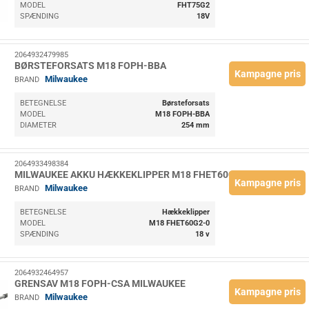
MODEL
FHT75G2
SPÆNDING
18V
2064932479985
BØRSTEFORSATS M18 FOPH-BBA
Kampagne pris
Milwaukee
BRAND
BETEGNELSE
Børsteforsats
MODEL
M18 FOPH-BBA
DIAMETER
254 mm
2064933498384
MILWAUKEE AKKU HÆKKEKLIPPER M18 FHET60G2-0
Kampagne pris
Milwaukee
BRAND
BETEGNELSE
Hækkeklipper
MODEL
M18 FHET60G2-0
SPÆNDING
18 v
2064932464957
GRENSAV M18 FOPH-CSA MILWAUKEE
Kampagne pris
Milwaukee
BRAND