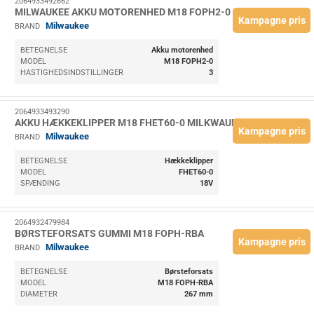
2064933492662
MILWAUKEE AKKU MOTORENHED M18 FOPH2-0
Kampagne pris
Milwaukee
BRAND
BETEGNELSE
Akku motorenhed
MODEL
M18 FOPH2-0
HASTIGHEDSINDSTILLINGER
3
2064933493290
AKKU HÆKKEKLIPPER M18 FHET60-0 MILKWAUKEE
Kampagne pris
Milwaukee
BRAND
BETEGNELSE
Hækkeklipper
MODEL
FHET60-0
SPÆNDING
18V
2064932479984
BØRSTEFORSATS GUMMI M18 FOPH-RBA
Kampagne pris
Milwaukee
BRAND
BETEGNELSE
Børsteforsats
MODEL
M18 FOPH-RBA
DIAMETER
267 mm