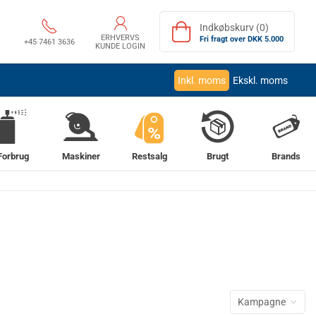
Indkøbskurv (0)
ERHVERVS
Fri fragt over DKK 5.000
+45 7461 3636
KUNDE LOGIN
Inkl. moms
Ekskl. moms
%
Forbrug
Maskiner
Restsalg
Brugt
Brands
Kampagne