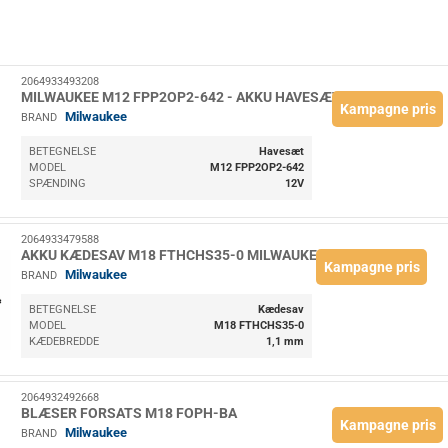
2064933493208
MILWAUKEE M12 FPP2OP2-642 - AKKU HAVESÆT
Kampagne pris
Milwaukee
BRAND
BETEGNELSE
Havesæt
MODEL
M12 FPP2OP2-642
SPÆNDING
12V
2064933479588
AKKU KÆDESAV M18 FTHCHS35-0 MILWAUKEE
Kampagne pris
Milwaukee
BRAND
BETEGNELSE
Kædesav
MODEL
M18 FTHCHS35-0
KÆDEBREDDE
1,1 mm
2064932492668
BLÆSER FORSATS M18 FOPH-BA
Kampagne pris
Milwaukee
BRAND