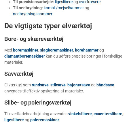
Til præcisionsarbejde:
ligeslibere
og
overfræsere
Til nedbrydning:
kombi-/mejselhammer
og
nedbrydningshammer
De vigtigste typer elværktøj
Bore- og skæreværktøj
Med
boremaskiner
,
slagboremaskiner
,
borehammer
og
diamantboremaskiner
kan du udføre præcise boringer i forskellige
materialer.
Savværktøj
El-værktøj som
rundsave
,
stiksave
,
bajonetsave
og
båndsave
anvendes til effektiv opskæring af materialer.
Slibe- og poleringsværktøj
Til overfladebearbejdning anvendes
vinkelslibere
,
excenterslibere
,
ligeslibere
og
poleremaskiner
.