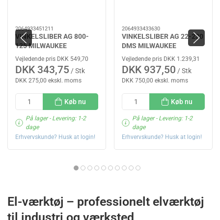
2064933451211
2064933433630
VINKELSLIBER AG 800-
VINKELSLIBER AG 22-230
125 MILWAUKEE
DMS MILWAUKEE
Vejledende pris DKK 549,70
Vejledende pris DKK 1.239,31
DKK 343,75
DKK 937,50
/ Stk
/ Stk
DKK 275,00 ekskl. moms
DKK 750,00 ekskl. moms
Køb nu
Køb nu
På lager
- Levering: 1-2
På lager
- Levering: 1-2
dage
dage
Erhvervskunde? Husk at login!
Erhvervskunde? Husk at login!
El-værktøj – professionelt elværktøj
til industri og værksted