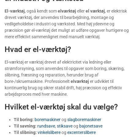
El-værktøj
, også kendt som
elværktøj
eller
el værktøj
, er elektrisk
drevet værktøj, der anvendes til bearbejdning, montage og
vedligeholdelse i industri og værksted. Med høj ydeevne og
præcision gør el-værktøj det muligt at udføre opgaver hurtigere og
mere effektivt sammenlignet med manuelt værktøj.
Hvad er el-værktøj?
El-værktøj er værktøj drevet af elektricitet via ledning eller
strømforsyning, som anvendes til opgaver som boring, skæring,
slibning, fræsning og reparation, herunder brug af
bore-/skruemaskine. Professionelt
elværktøj
er udviklet til
kontinuerlig brug og sikrer stabil drift, høj præcision og effektiv
arbejdsproces med hver maskine.
Hvilket el-værktøj skal du vælge?
Til boring:
boremaskiner
og
slagboremaskiner
Til savning:
rundsave
,
stiksave
og
bajonetsave
Til slibning:
vinkelslibere
og
excenterslibere