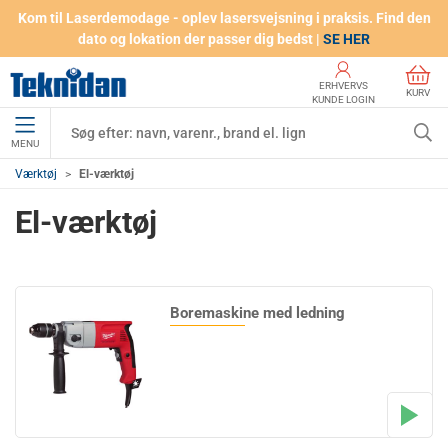
Kom til Laserdemodage - oplev lasersvejsning i praksis. Find den
dato og lokation der passer dig bedst |
SE HER
ERHVERVS
KURV
KUNDE LOGIN
MENU
Værktøj
El-værktøj
El-værktøj
Boremaskine med ledning