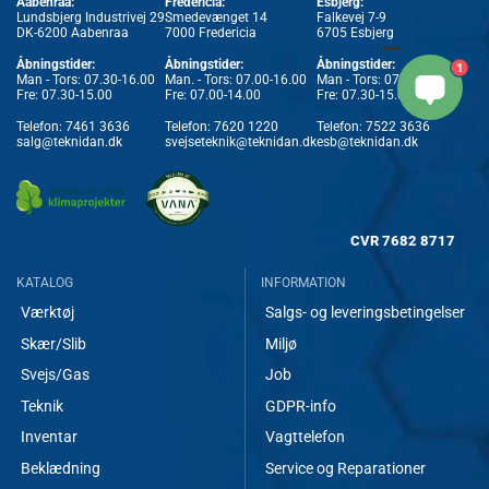
Aabenraa:
Fredericia:
Esbjerg:
Lundsbjerg Industrivej 29
Smedevænget 14
Falkevej 7-9
DK-6200 Aabenraa
7000 Fredericia
6705 Esbjerg
Åbningstider:
Åbningstider:
Åbningstider:
1
Man - Tors: 07.30-16.00
Man. - Tors: 07.00-16.00
Man - Tors: 07.30-16.00
Fre: 07.30-15.00
Fre: 07.00-14.00
Fre: 07.30-15.00
Telefon:
7461 3636
Telefon:
7620 1220
Telefon:
7522 3636
salg@teknidan.dk
svejseteknik@teknidan.dk
esb@teknidan.dk
CVR
7682 8717
KATALOG
INFORMATION
Værktøj
Salgs- og leveringsbetingelser
Skær/Slib
Miljø
Svejs/Gas
Job
Teknik
GDPR-info
Inventar
Vagttelefon
Beklædning
Service og Reparationer