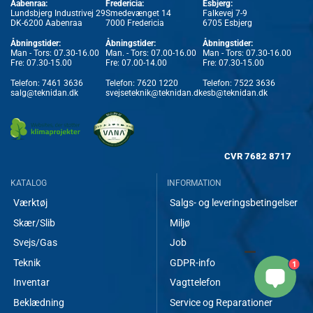
Aabenraa:
Fredericia:
Esbjerg:
Lundsbjerg Industrivej 29
Smedevænget 14
Falkevej 7-9
DK-6200 Aabenraa
7000 Fredericia
6705 Esbjerg
Åbningstider:
Åbningstider:
Åbningstider:
Man - Tors: 07.30-16.00
Man. - Tors: 07.00-16.00
Man - Tors: 07.30-16.00
Fre: 07.30-15.00
Fre: 07.00-14.00
Fre: 07.30-15.00
Telefon:
7461 3636
Telefon:
7620 1220
Telefon:
7522 3636
salg@teknidan.dk
svejseteknik@teknidan.dk
esb@teknidan.dk
CVR
7682 8717
KATALOG
INFORMATION
Værktøj
Salgs- og leveringsbetingelser
Skær/Slib
Miljø
Svejs/Gas
Job
Teknik
GDPR-info
1
Inventar
Vagttelefon
Beklædning
Service og Reparationer