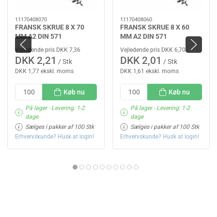
11170408070
11170408060
FRANSK SKRUE 8 X 70
FRANSK SKRUE 8 X 60
MM A2 DIN 571
MM A2 DIN 571
Vejledende pris DKK 7,36
Vejledende pris DKK 6,70
DKK 2,21
DKK 2,01
/ Stk
/ Stk
DKK 1,77 ekskl. moms
DKK 1,61 ekskl. moms
Køb nu
Køb nu
På lager
- Levering: 1-2
På lager
- Levering: 1-2
dage
dage
Sælges i pakker af 100 Stk
Sælges i pakker af 100 Stk
Erhvervskunde? Husk at login!
Erhvervskunde? Husk at login!