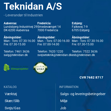
Teknidan A/S
- Leverandør til Industrien
Aabenraa:
Fredericia:
Esbjerg:
Lundsbjerg Industrivej 29
Smedevænget 14
Falkevej 7-9
DK-6200 Aabenraa
7000 Fredericia
6705 Esbjerg
Åbningstider:
Åbningstider:
Åbningstider:
Man - Tors: 07.30-16.00
Man. - Tors: 07.00-16.00
Man - Tors: 07.30-16.00
Fre: 07.30-15.00
Fre: 07.00-14.00
Fre: 07.30-15.00
Telefon:
7461 3636
Telefon:
7620 1220
Telefon:
7522 3636
salg@teknidan.dk
svejseteknik@teknidan.dk
esb@teknidan.dk
CVR
7682 8717
KATALOG
INFORMATION
Værktøj
Salgs- og leveringsbetingelser
Skær/Slib
Miljø
Svejs/Gas
Job