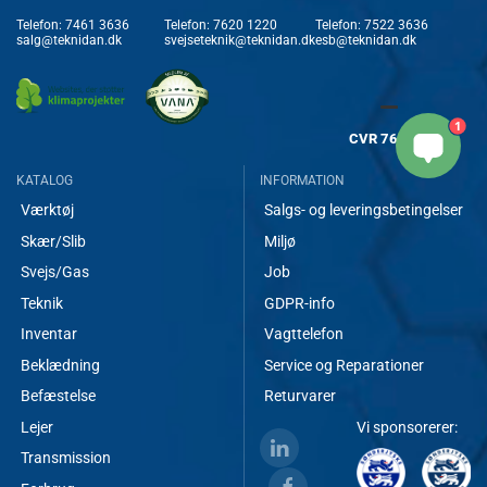
Telefon:
7461 3636
Telefon:
7620 1220
Telefon:
7522 3636
salg@teknidan.dk
svejseteknik@teknidan.dk
esb@teknidan.dk
1
CVR
7682 8717
KATALOG
INFORMATION
Værktøj
Salgs- og leveringsbetingelser
Skær/Slib
Miljø
Svejs/Gas
Job
Teknik
GDPR-info
Inventar
Vagttelefon
Beklædning
Service og Reparationer
Befæstelse
Returvarer
Lejer
Vi sponsorerer:
Transmission