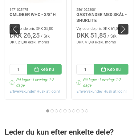
1471025475
25610223001
OMLØBER WHC - 3/8" H
GASTÆNDER MED SKÅL -
SHURLITE
Vejledende pris DKK 35,00
Vejledende pris DKK 61,00
DKK 26,25
DKK 51,85
/ Stk
/ Stk
DKK 21,00 ekskl. moms
DKK 41,48 ekskl. moms
Køb nu
Køb nu
På lager
- Levering: 1-2
På lager
- Levering: 1-2
dage
dage
Erhvervskunde? Husk at login!
Erhvervskunde? Husk at login!
Leder du kun efter enkelte dele?