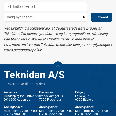
Tilmeld
Ved tilmelding accepterer jeg, at de indtastede data bruges af
Teknidan til at sende nyhedsbreve og kampagnetilbud. Afmelding
kan til enhver tid ske via et afmeldingslink i nyhedsbrevet.
Læs mere om hvordan Teknidan behandler dine personoplysninger i
vores persondatapolitik.
Teknidan A/S
- Leverandør til Industrien
Aabenraa:
Fredericia:
Esbjerg:
Lundsbjerg Industrivej 29
Smedevænget 14
Falkevej 7-9
DK-6200 Aabenraa
7000 Fredericia
6705 Esbjerg
Åbningstider:
Åbningstider:
Åbningstider:
Man - Tors: 07.30-16.00
Man. - Tors: 07.00-16.00
Man - Tors: 07.30-16.00
Fre: 07.30-15.00
Fre: 07.00-14.00
Fre: 07.30-15.00