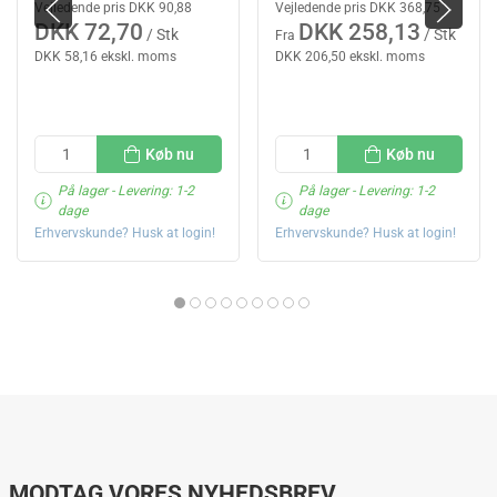
Vejledende pris DKK 90,88
Vejledende pris DKK 368,75
DKK 72,70
DKK 258,13
/ Stk
/ Stk
Fra
DKK 58,16 ekskl. moms
DKK 206,50 ekskl. moms
Køb nu
Køb nu
På lager
- Levering: 1-2
På lager
- Levering: 1-2
dage
dage
Erhvervskunde? Husk at login!
Erhvervskunde? Husk at login!
MODTAG VORES NYHEDSBREV