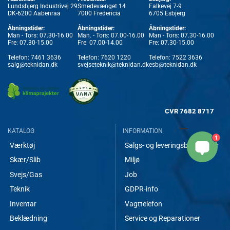
Lundsbjerg Industrivej 29
Smedevænget 14
Falkevej 7-9
DK-6200 Aabenraa
7000 Fredericia
6705 Esbjerg
Åbningstider:
Åbningstider:
Åbningstider:
Man - Tors: 07.30-16.00
Man. - Tors: 07.00-16.00
Man - Tors: 07.30-16.00
Fre: 07.30-15.00
Fre: 07.00-14.00
Fre: 07.30-15.00
Telefon:
7461 3636
Telefon:
7620 1220
Telefon:
7522 3636
salg@teknidan.dk
svejseteknik@teknidan.dk
esb@teknidan.dk
CVR
7682 8717
KATALOG
INFORMATION
1
Værktøj
Salgs- og leveringsbetingelser
Skær/Slib
Miljø
Svejs/Gas
Job
Teknik
GDPR-info
Inventar
Vagttelefon
Beklædning
Service og Reparationer