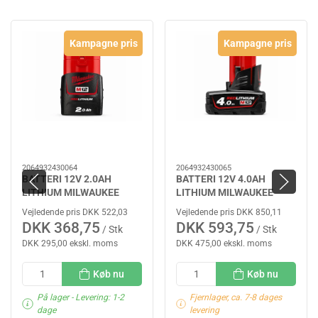
Kampagne pris
Kampagne pris
2064932430064
2064932430065
BATTERI 12V 2.0AH
BATTERI 12V 4.0AH
LITHIUM MILWAUKEE
LITHIUM MILWAUKEE
Vejledende pris DKK 522,03
Vejledende pris DKK 850,11
DKK 368,75
DKK 593,75
/ Stk
/ Stk
DKK 295,00 ekskl. moms
DKK 475,00 ekskl. moms
Køb nu
Køb nu
På lager
- Levering: 1-2
Fjernlager, ca. 7-8 dages
dage
levering