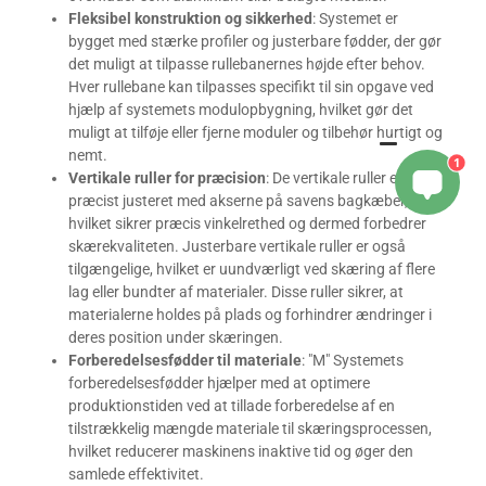
Fleksibel konstruktion og sikkerhed
: Systemet er
bygget med stærke profiler og justerbare fødder, der gør
det muligt at tilpasse rullebanernes højde efter behov.
Hver rullebane kan tilpasses specifikt til sin opgave ved
hjælp af systemets modulopbygning, hvilket gør det
muligt at tilføje eller fjerne moduler og tilbehør hurtigt og
nemt.
1
Vertikale ruller for præcision
: De vertikale ruller er
præcist justeret med akserne på savens bagkæber,
hvilket sikrer præcis vinkelrethed og dermed forbedrer
skærekvaliteten. Justerbare vertikale ruller er også
tilgængelige, hvilket er uundværligt ved skæring af flere
lag eller bundter af materialer. Disse ruller sikrer, at
materialerne holdes på plads og forhindrer ændringer i
deres position under skæringen.
Forberedelsesfødder til materiale
: "M" Systemets
forberedelsesfødder hjælper med at optimere
produktionstiden ved at tillade forberedelse af en
tilstrækkelig mængde materiale til skæringsprocessen,
hvilket reducerer maskinens inaktive tid og øger den
samlede effektivitet.