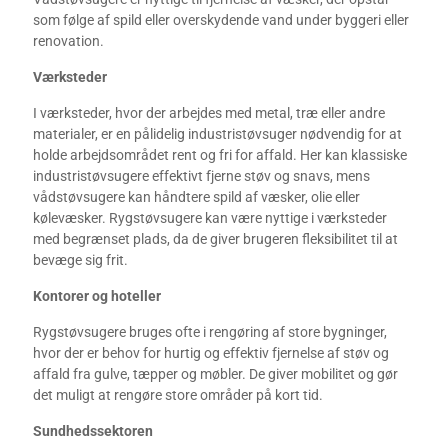
som følge af spild eller overskydende vand under byggeri eller
renovation.
Værksteder
I værksteder, hvor der arbejdes med metal, træ eller andre
materialer, er en pålidelig industristøvsuger nødvendig for at
holde arbejdsområdet rent og fri for affald. Her kan klassiske
industristøvsugere effektivt fjerne støv og snavs, mens
vådstøvsugere kan håndtere spild af væsker, olie eller
kølevæsker. Rygstøvsugere kan være nyttige i værksteder
med begrænset plads, da de giver brugeren fleksibilitet til at
bevæge sig frit.
Kontorer og hoteller
Rygstøvsugere bruges ofte i rengøring af store bygninger,
hvor der er behov for hurtig og effektiv fjernelse af støv og
affald fra gulve, tæpper og møbler. De giver mobilitet og gør
det muligt at rengøre store områder på kort tid.
Sundhedssektoren