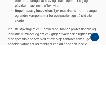
ofte for at undgå, at støv og snavs ophober sig og
påvirker maskinens effektivitet.
Regelmæssig inspektion
: Tjek maskinens motor, slanger
og andre komponenter for eventuelle tegn på slid eller
skader.
Industristøvsugere er uundværlige i mange professionelle og
industrielle miljøer, og det er vigtigt at vælge den rigtige type til
dine specifikke behov. Ved at overveje faktorer som sugeevne,
beholderkapacitet og mobilitet kan du finde den ideelle
maskine til din arbejdsplads.
Kontakt Teknidan for mere information eller for at få en
demonstration af vores brede udvalg af industristøvsugere,
så vi kan hjælpe dig med at træffe det bedste valg for din
virksomhed.