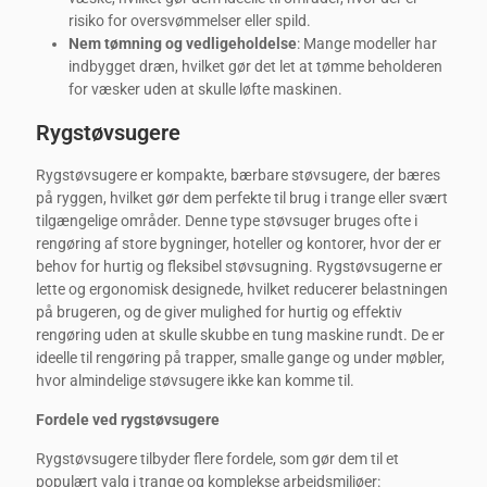
risiko for oversvømmelser eller spild.
Nem tømning og vedligeholdelse
: Mange modeller har
indbygget dræn, hvilket gør det let at tømme beholderen
for væsker uden at skulle løfte maskinen.
Rygstøvsugere
Rygstøvsugere er kompakte, bærbare støvsugere, der bæres
på ryggen, hvilket gør dem perfekte til brug i trange eller svært
tilgængelige områder. Denne type støvsuger bruges ofte i
rengøring af store bygninger, hoteller og kontorer, hvor der er
behov for hurtig og fleksibel støvsugning. Rygstøvsugerne er
lette og ergonomisk designede, hvilket reducerer belastningen
på brugeren, og de giver mulighed for hurtig og effektiv
rengøring uden at skulle skubbe en tung maskine rundt. De er
ideelle til rengøring på trapper, smalle gange og under møbler,
hvor almindelige støvsugere ikke kan komme til.
Fordele ved rygstøvsugere
Rygstøvsugere tilbyder flere fordele, som gør dem til et
populært valg i trange og komplekse arbejdsmiljøer: