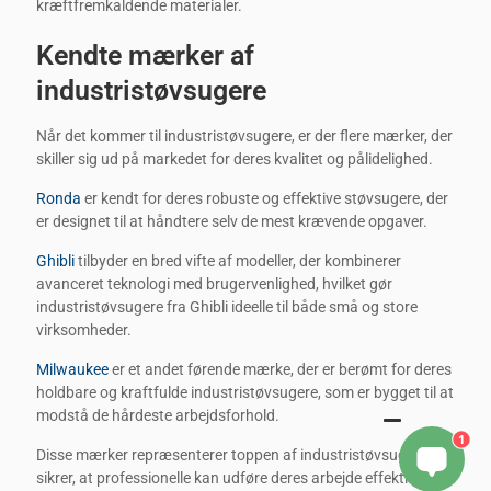
kræftfremkaldende materialer.
Kendte mærker af
industristøvsugere
Når det kommer til industristøvsugere, er der flere mærker, der
skiller sig ud på markedet for deres kvalitet og pålidelighed.
Ronda
er kendt for deres robuste og effektive støvsugere, der
er designet til at håndtere selv de mest krævende opgaver.
Ghibli
tilbyder en bred vifte af modeller, der kombinerer
avanceret teknologi med brugervenlighed, hvilket gør
industristøvsugere fra Ghibli ideelle til både små og store
virksomheder.
Milwaukee
er et andet førende mærke, der er berømt for deres
holdbare og kraftfulde industristøvsugere, som er bygget til at
modstå de hårdeste arbejdsforhold.
1
Disse mærker repræsenterer toppen af industristøvsugere og
sikrer, at professionelle kan udføre deres arbejde effektivt og