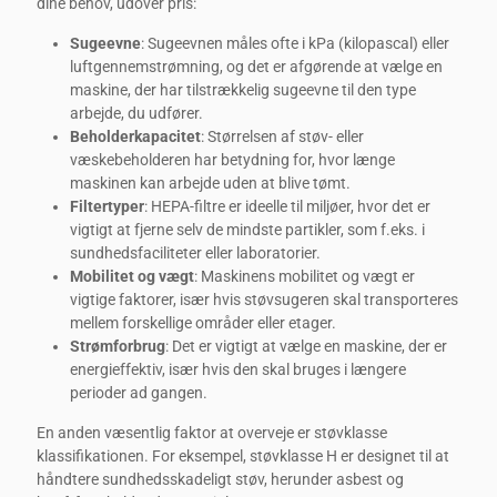
dine behov, udover pris:
Sugeevne
: Sugeevnen måles ofte i kPa (kilopascal) eller
luftgennemstrømning, og det er afgørende at vælge en
maskine, der har tilstrækkelig sugeevne til den type
arbejde, du udfører.
Beholderkapacitet
: Størrelsen af støv- eller
væskebeholderen har betydning for, hvor længe
maskinen kan arbejde uden at blive tømt.
Filtertyper
: HEPA-filtre er ideelle til miljøer, hvor det er
vigtigt at fjerne selv de mindste partikler, som f.eks. i
sundhedsfaciliteter eller laboratorier.
Mobilitet og vægt
: Maskinens mobilitet og vægt er
vigtige faktorer, især hvis støvsugeren skal transporteres
mellem forskellige områder eller etager.
Strømforbrug
: Det er vigtigt at vælge en maskine, der er
energieffektiv, især hvis den skal bruges i længere
perioder ad gangen.
En anden væsentlig faktor at overveje er støvklasse
klassifikationen. For eksempel, støvklasse H er designet til at
håndtere sundhedsskadeligt støv, herunder asbest og