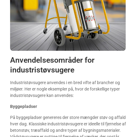
Anvendelsesområder for
industristøvsugere
Industristøvsugere anvendes i en bred vifte af brancher og
miljøer. Her er nogle eksempler på, hvor de forskellige typer
industristøvsugere kan anvendes:
Byggepladser
På byggepladser genereres der store mængder støv og affald
hver dag. Klassiske industristøvsugere er ideelle til fjernelse af
betonstøv, træaffald og andre typer af bygningsmaterialer.
Vådstøvsugere er nyttige til fjernelse af væsker, der opstår