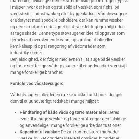
materialer, hvilket gør dem ekstremt alsidige. De bruges typisk
i miljøer, hvor der kan opstå spild af væsker, som f.eks. på
værksteder, industrianlæg eller byggepladser. Vådstøvsugere
er udstyret med specielle beholdere, der kan rumme væsker,
og deres motorer er designet til at tåle det fugtige miljø uden
at tage skade. Denne type støvsuger er ideel til opgaver som
fjernelse af overskydende vand, opsamling af olie eller
kemikaliespild og til rengøring af vådområder som
industrikøkkener.
Den alsidighed, der følger med evnen til at suge både væsker
og faste stoffer, gør vådstøvsugere til et nødvendigt værktøj i
mange forskellige brancher.
Fordele ved vådstøvsugere
Vådstøvsugere tilbyder en række unikke funktioner, der gør
dem til et uundværligt redskab i mange miljøer:
Håndtering af både våde og tørre materialer
: Deres
evne til at suge væsker og faste stoffer gør dem alsidige
og anvendelige i mange forskellige arbejdssituationer.
Kapacitet til væsker
: De kan rumme store mængder
væske, hvilket gør dem ideelle til områder, hvor der er