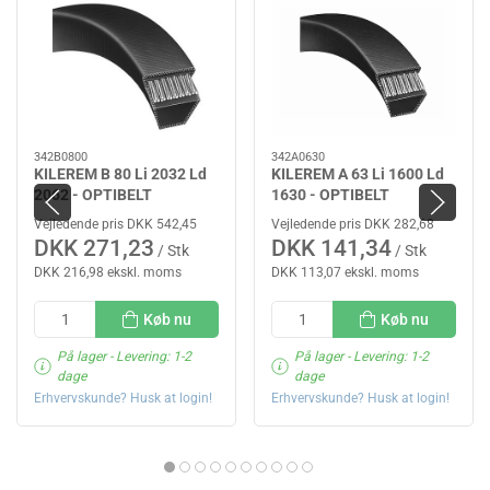
342B0800
342A0630
KILEREM B 80 Li 2032 Ld
KILEREM A 63 Li 1600 Ld
2062 - OPTIBELT
1630 - OPTIBELT
Vejledende pris DKK 542,45
Vejledende pris DKK 282,68
DKK 271,23
DKK 141,34
/ Stk
/ Stk
DKK 216,98 ekskl. moms
DKK 113,07 ekskl. moms
Køb nu
Køb nu
På lager
- Levering: 1-2
På lager
- Levering: 1-2
dage
dage
Erhvervskunde? Husk at login!
Erhvervskunde? Husk at login!