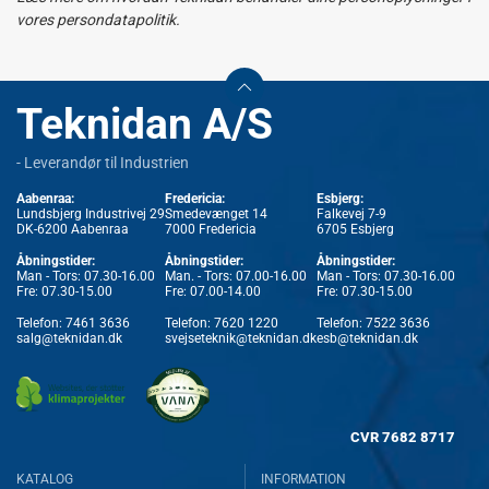
vores persondatapolitik.
Teknidan A/S
- Leverandør til Industrien
Aabenraa:
Fredericia:
Esbjerg:
Lundsbjerg Industrivej 29
Smedevænget 14
Falkevej 7-9
DK-6200 Aabenraa
7000 Fredericia
6705 Esbjerg
Åbningstider:
Åbningstider:
Åbningstider:
Man - Tors: 07.30-16.00
Man. - Tors: 07.00-16.00
Man - Tors: 07.30-16.00
Fre: 07.30-15.00
Fre: 07.00-14.00
Fre: 07.30-15.00
Telefon:
7461 3636
Telefon:
7620 1220
Telefon:
7522 3636
salg@teknidan.dk
svejseteknik@teknidan.dk
esb@teknidan.dk
CVR
7682 8717
KATALOG
INFORMATION