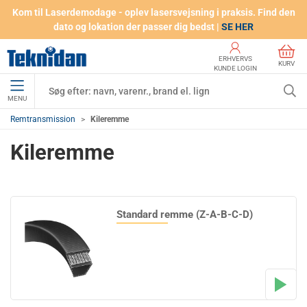
Kom til Laserdemodage - oplev lasersvejsning i praksis. Find den
dato og lokation der passer dig bedst |
SE HER
ERHVERVS
KURV
KUNDE LOGIN
MENU
Remtransmission
Kileremme
Kileremme
Standard remme (Z-A-B-C-D)