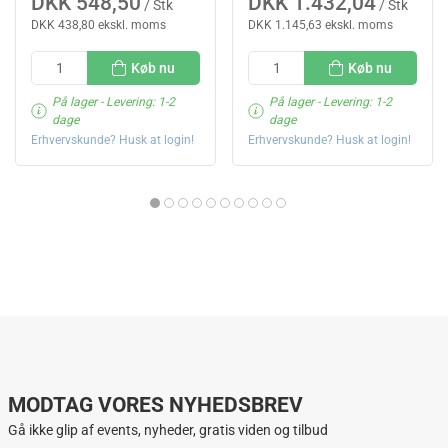
DKK 548,50
DKK 1.432,04
/ Stk
/ Stk
DKK 438,80 ekskl. moms
DKK 1.145,63 ekskl. moms
Køb nu
Køb nu
På lager
- Levering: 1-2
På lager
- Levering: 1-2
dage
dage
Erhvervskunde? Husk at login!
Erhvervskunde? Husk at login!
MODTAG VORES NYHEDSBREV
Gå ikke glip af events, nyheder, gratis viden og tilbud