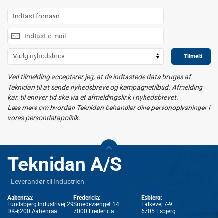
Tilmeld
Ved tilmelding accepterer jeg, at de indtastede data bruges af
Teknidan til at sende nyhedsbreve og kampagnetilbud. Afmelding
kan til enhver tid ske via et afmeldingslink i nyhedsbrevet.
Læs mere om hvordan Teknidan behandler dine personoplysninger i
vores persondatapolitik.
Teknidan A/S
- Leverandør til Industrien
Aabenraa:
Fredericia:
Esbjerg:
Lundsbjerg Industrivej 29
Smedevænget 14
Falkevej 7-9
DK-6200 Aabenraa
7000 Fredericia
6705 Esbjerg