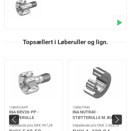
Topsællert i Løberuller og lign.
128KRV26PP
128NUTR40
INA KRV26-PP -
INA NUTR40 -
KURVERULLE
STØTTERULLE M. BUET
YDERBANE
Vejledende pris DKK 997,28
Vejledende pris DKK 2.603,70