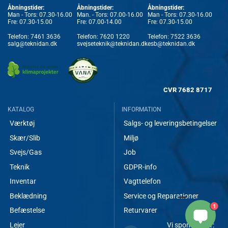
Åbningstider:
Åbningstider:
Åbningstider:
Man - Tors: 07.30-16.00
Man. - Tors: 07.00-16.00
Man - Tors: 07.30-16.00
Fre: 07.30-15.00
Fre: 07.00-14.00
Fre: 07.30-15.00
Telefon:
7461 3636
Telefon:
7620 1220
Telefon:
7522 3636
salg@teknidan.dk
svejseteknik@teknidan.dk
esb@teknidan.dk
CVR
7682 8717
KATALOG
INFORMATION
Værktøj
Salgs- og leveringsbetingelser
Skær/Slib
Miljø
Svejs/Gas
Job
Teknik
GDPR-info
Inventar
Vagttelefon
Beklædning
Service og Reparationer
1
Befæstelse
Returvarer
Lejer
Vi sponsorerer: