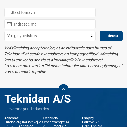
Tilmeld
Ved tilmelding accepterer jeg, at de indtastede data bruges af
Teknidan til at sende nyhedsbreve og kampagnetilbud. Afmelding
kan til enhver tid ske via et afmeldingslink i nyhedsbrevet.
Læs mere om hvordan Teknidan behandler dine personoplysninger i
vores persondatapolitik.
Teknidan A/S
- Leverandør til Industrien
Aabenraa:
Fredericia:
Esbjerg:
Lundsbjerg Industrivej 29
Smedevænget 14
Falkevej 7-9
DK-6200 Aabenraa
7000 Fredericia
6705 Esbjerg