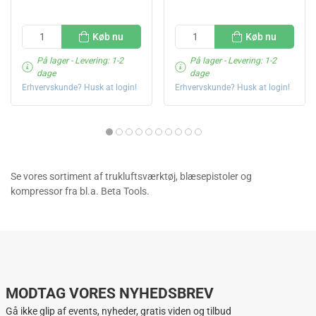
Køb nu
Køb nu
På lager
- Levering: 1-2
På lager
- Levering: 1-2
dage
dage
Erhvervskunde? Husk at login!
Erhvervskunde? Husk at login!
Se vores sortiment af trukluftsværktøj, blæsepistoler og
kompressor fra bl.a. Beta Tools.
MODTAG VORES NYHEDSBREV
Gå ikke glip af events, nyheder, gratis viden og tilbud