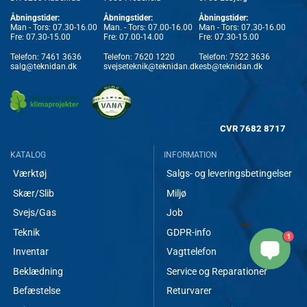
Åbningstider:
Åbningstider:
Åbningstider:
Man - Tors: 07.30-16.00
Man. - Tors: 07.00-16.00
Man - Tors: 07.30-16.00
Fre: 07.30-15.00
Fre: 07.00-14.00
Fre: 07.30-15.00
Telefon:
7461 3636
Telefon:
7620 1220
Telefon:
7522 3636
salg@teknidan.dk
svejseteknik@teknidan.dk
esb@teknidan.dk
CVR
7682 8717
KATALOG
INFORMATION
Værktøj
Salgs- og leveringsbetingelser
Skær/Slib
Miljø
Svejs/Gas
Job
Teknik
GDPR-info
1
Inventar
Vagttelefon
Beklædning
Service og Reparationer
Befæstelse
Returvarer