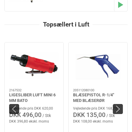
Topsællert i Luft
2167532
205112080100
LIGESLIBER LUFT MINI 6
BLÆSEPISTOL R-1/4"
MM BATO
MED BLÆSERØR
Vejledende pris DKK 620,00
Vejledende pris DKK 168,75
DKK 496,00
DKK 135,00
/ Stk
/ Stk
DKK 396,80 ekskl. moms
DKK 108,00 ekskl. moms