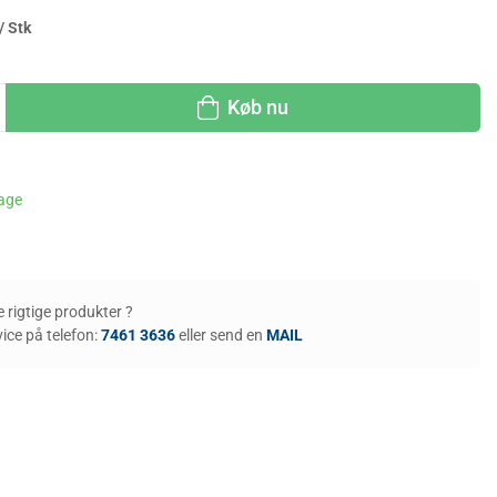
/ Stk
Køb nu
dage
de rigtige produkter ?
ice på telefon:
7461 3636
eller send en
MAIL