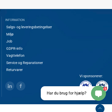
INFORMATION
Salgs- og leveringsbetingelser
Miljø
Job
GDPR-info
Vagttelefon
Service og Reparationer
Returvarer
Vi sponsorerer:
1
Har du brug for hjælp?