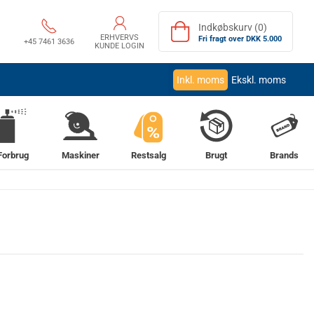
Indkøbskurv (0)
ERHVERVS
Fri fragt over DKK 5.000
+45 7461 3636
KUNDE LOGIN
Inkl. moms
Ekskl. moms
%
Forbrug
Maskiner
Restsalg
Brugt
Brands