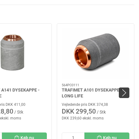
564PC0111
 A141 DYSEKAPPE -
TRAFIMET A101 DYSEKAPPE -
E
LONG LIFE
pris DKK 411,00
Vejledende pris DKK 374,38
8,80
DKK 299,50
/ Stk
/ Stk
 ekskl. moms
DKK 239,60 ekskl. moms
Køb nu
Køb nu