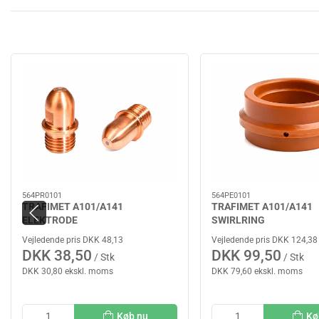
564PR0101
564PE0101
TRAFIMET A101/A141
TRAFIMET A101/A141
ELEKTRODE
SWIRLRING
Vejledende pris DKK 48,13
Vejledende pris DKK 124,38
DKK 38,50
DKK 99,50
/ Stk
/ Stk
DKK 30,80 ekskl. moms
DKK 79,60 ekskl. moms
Køb nu
Kø