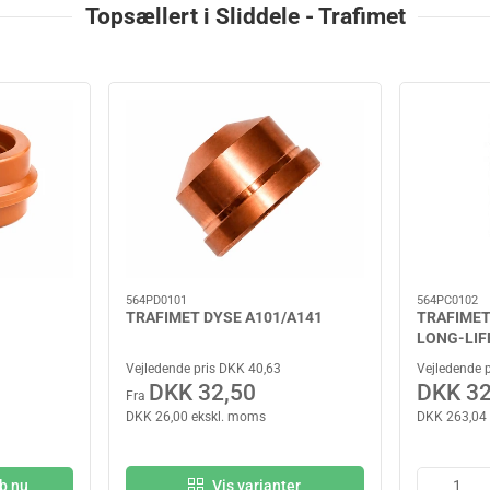
Topsællert i Sliddele - Trafimet
564PD0101
564PC0102
TRAFIMET DYSE A101/A141
TRAFIMET
LONG-LIF
Vejledende pris DKK 40,63
Vejledende 
DKK 32,50
DKK 32
Fra
DKK 26,00 ekskl. moms
DKK 263,04
b nu
Vis varianter