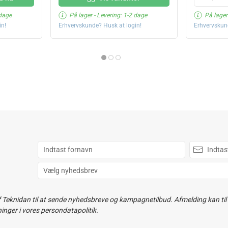
 dage
På lager
- Levering: 1-2 dage
På lager
in!
Erhvervskunde? Husk at login!
Erhvervskun
f Teknidan til at sende nyhedsbreve og kampagnetilbud. Afmelding kan til e
ger i vores persondatapolitik.