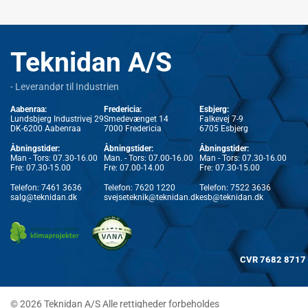
Teknidan A/S
- Leverandør til Industrien
Aabenraa:
Fredericia:
Esbjerg:
Lundsbjerg Industrivej 29
Smedevænget 14
Falkevej 7-9
DK-6200 Aabenraa
7000 Fredericia
6705 Esbjerg
Åbningstider:
Åbningstider:
Åbningstider:
Man - Tors: 07.30-16.00
Man. - Tors: 07.00-16.00
Man - Tors: 07.30-16.00
Fre: 07.30-15.00
Fre: 07.00-14.00
Fre: 07.30-15.00
Telefon:
7461 3636
Telefon:
7620 1220
Telefon:
7522 3636
salg@teknidan.dk
svejseteknik@teknidan.dk
esb@teknidan.dk
CVR
7682 8717
© 2026 Teknidan A/S Alle rettigheder forbeholdes