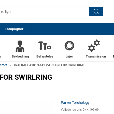
Kampagner
r
Beklædning
Befæstelse
Lejer
Transmission
afimet
TRAFIMET A101/A141 VÆRKTØJ FOR SWIRLRING
FOR SWIRLRING
Parker Torchology
Vejledende pris DKK 199,69