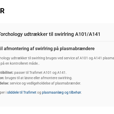
ER
Torchology udtrækker til swirlring A101/A141
til afmontering af swirlring på plasmabrændere
hology udtrækker til swirlring bruges ved service af A101 og A141 plasma
på en kontrolleret måde..
ibilitet:
passer til Trafimet A101 og A141.
on:
bruges til at løsne eller afmontere swirlring.
delse:
service og vedligeholdelse af plasmabrænder.
per i
sliddele til Trafimet
og
plasmaanlæg og tilbehør
.