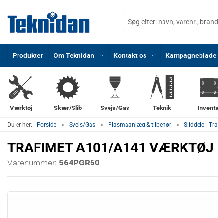
Produkter
Om Teknidan
Kontakt os
Kampagneblade
Værktøj
Skær/Slib
Svejs/Gas
Teknik
Inventa
Du er her:
Forside
Svejs/Gas
Plasmaanlæg & tilbehør
Sliddele - Tr
TRAFIMET A101/A141 VÆRKTØJ 
Varenummer:
564PGR60