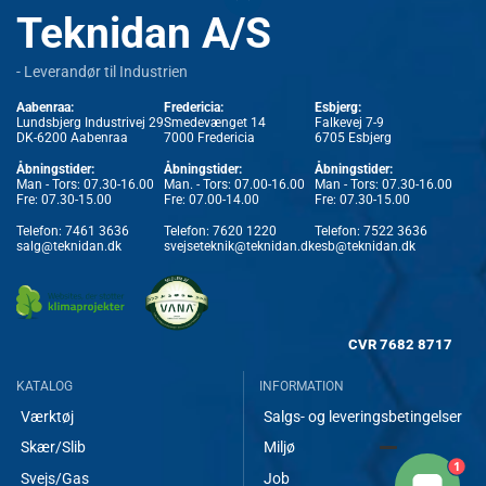
Teknidan A/S
- Leverandør til Industrien
Aabenraa:
Fredericia:
Esbjerg:
Lundsbjerg Industrivej 29
Smedevænget 14
Falkevej 7-9
DK-6200 Aabenraa
7000 Fredericia
6705 Esbjerg
Åbningstider:
Åbningstider:
Åbningstider:
Man - Tors: 07.30-16.00
Man. - Tors: 07.00-16.00
Man - Tors: 07.30-16.00
Fre: 07.30-15.00
Fre: 07.00-14.00
Fre: 07.30-15.00
Telefon:
7461 3636
Telefon:
7620 1220
Telefon:
7522 3636
salg@teknidan.dk
svejseteknik@teknidan.dk
esb@teknidan.dk
CVR
7682 8717
KATALOG
INFORMATION
Værktøj
Salgs- og leveringsbetingelser
Skær/Slib
Miljø
1
Svejs/Gas
Job