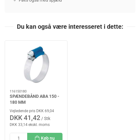
Fåes også med spjæld
Du kan også være interesseret i dette:
116150180
SPÆNDEBÅND ABA 150 -
180 MM
Vejledende pris DKK 69,04
DKK 41,42
/ Stk
DKK 33,14 ekskl. moms
Køb nu