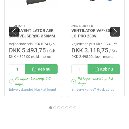
705AER201
898VAF3000LC
MOBILVENTILATOR AER
VENTILATOR VAF-3000
201 SVEJSERØG Ø50MM
LC-PRO 230V.
Vejledende pris DKK 8.743,75
Vejledende pris DKK 3.743,75
DKK 5.493,75
DKK 3.118,75
/ Stk
/ Stk
DKK 4.395,00 ekskl. moms
DKK 2.495,00 ekskl. moms
Køb nu
Køb nu
På lager
- Levering: 1-2
På lager
- Levering: 1-2
dage
dage
Erhvervskunde? Husk at login!
Erhvervskunde? Husk at login!