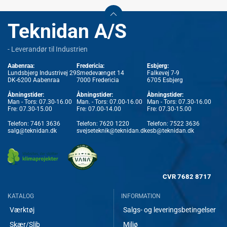
Teknidan A/S
- Leverandør til Industrien
Aabenraa:
Fredericia:
Esbjerg:
Lundsbjerg Industrivej 29
Smedevænget 14
Falkevej 7-9
DK-6200 Aabenraa
7000 Fredericia
6705 Esbjerg
Åbningstider:
Åbningstider:
Åbningstider:
Man - Tors: 07.30-16.00
Man. - Tors: 07.00-16.00
Man - Tors: 07.30-16.00
Fre: 07.30-15.00
Fre: 07.00-14.00
Fre: 07.30-15.00
Telefon:
7461 3636
Telefon:
7620 1220
Telefon:
7522 3636
salg@teknidan.dk
svejseteknik@teknidan.dk
esb@teknidan.dk
CVR
7682 8717
KATALOG
INFORMATION
Værktøj
Salgs- og leveringsbetingelser
Skær/Slib
Miljø