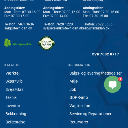
Åbningstider:
Åbningstider:
Åbningstider:
Man - Tors: 07.30-16.00
Man. - Tors: 07.00-16.00
Man - Tors: 07.30-16.00
Fre: 07.30-15.00
Fre: 07.00-14.00
Fre: 07.30-15.00
Telefon:
7461 3636
Telefon:
7620 1220
Telefon:
7522 3636
salg@teknidan.dk
svejseteknik@teknidan.dk
esb@teknidan.dk
CVR
7682 8717
KATALOG
INFORMATION
Værktøj
Salgs- og leveringsbetingelser
1
Skær/Slib
Miljø
Svejs/Gas
Job
Teknik
GDPR-info
Inventar
Vagttelefon
Beklædning
Service og Reparationer
Befæstelse
Returvarer