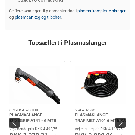
Jasic EVO CUT-maskiner
Se flere løsninger til plasmaskæring i
plasma komplette slanger
og
plasmaanlæg og tilbehør
.
Topsællert i Plasmaslanger
819STR-A141-60-CC1
564PA1452MS
PLASMASLANGE
PLASMASLANGE
SUREGRIP A141 - 6 MTR
TRAFIMET A101 6 MTR ZA
Vejledende pris DKK 4.493,75
Vejledende pris DKK 4.118,75