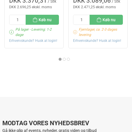
DKK 3.370,31
DKK 3.089,06
/ Stk
/ Stk
DKK 2.696,25 ekskl. moms
DKK 2.471,25 ekskl. moms
Køb nu
Køb nu
På lager
- Levering: 1-2
Fjernlager, ca. 2-3 dages
dage
levering
Erhvervskunde? Husk at login!
Erhvervskunde? Husk at login!
MODTAG VORES NYHEDSBREV
Gå ikke glip af events, nyheder, gratis viden og tilbud