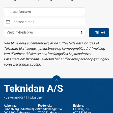
Tilmeld
Ved tilmelding accepterer jeg, at de indtastede data bruges af
Teknidan til at sende nyhedsbreve og kampagnetilbud. Afmelding
kan til enhver tid ske via et afmeldingslink i nyhedsbrevet.
Læs mere om hvordan Teknidan behandler dine personoplysninger i
vores persondatapolitik.
Teknidan A/S
- Leverandør til Industrien
Aabenraa:
Fredericia:
Esbjerg:
Lundsbjerg Industrivej 29
Smedevænget 14
Falkevej 7-9
DK-6200 Aabenraa
7000 Fredericia
6705 Esbjerg