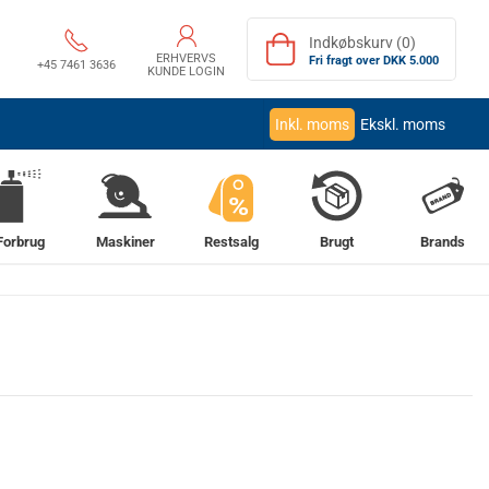
Indkøbskurv (0)
ERHVERVS
Fri fragt over DKK 5.000
+45 7461 3636
KUNDE LOGIN
Inkl. moms
Ekskl. moms
%
Forbrug
Maskiner
Restsalg
Brugt
Brands