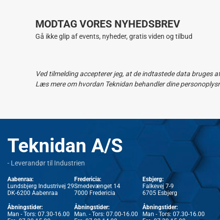
MODTAG VORES NYHEDSBREV
Gå ikke glip af events, nyheder, gratis viden og tilbud
Ved tilmelding accepterer jeg, at de indtastede data bruges a
Læs mere om hvordan Teknidan behandler dine personoplysnin
Teknidan A/S
- Leverandør til Industrien
Aabenraa:
Fredericia:
Esbjerg:
Lundsbjerg Industrivej 29
Smedevænget 14
Falkevej 7-9
DK-6200 Aabenraa
7000 Fredericia
6705 Esbjerg
Åbningstider:
Åbningstider:
Åbningstider:
Man - Tors: 07.30-16.00
Man. - Tors: 07.00-16.00
Man - Tors: 07.30-16.00