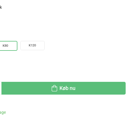
k
K120
K80
Køb nu
dage