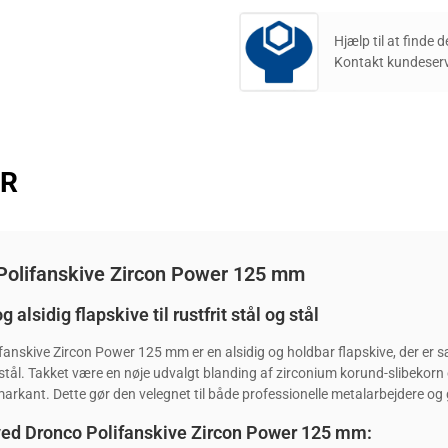
Hjælp til at finde 
Kontakt kundeserv
ER
Polifanskive Zircon Power 125 mm
g alsidig flapskive til rustfrit stål og stål
anskive Zircon Power 125 mm er en alsidig og holdbar flapskive, der er særl
 stål. Takket være en nøje udvalgt blanding af zirconium korund-slibekor
rkant. Dette gør den velegnet til både professionelle metalarbejdere og gø
ved Dronco Polifanskive Zircon Power 125 mm: