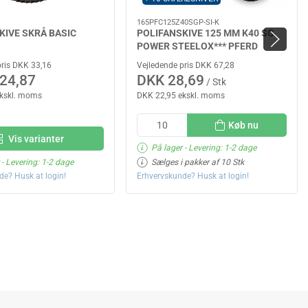
165PFC125Z40SGP-SI-K
KIVE SKRÅ BASIC
POLIFANSKIVE 125 MM K40 SG
POWER STEELOX*** PFERD
pris DKK 33,16
Vejledende pris DKK 67,28
24,87
DKK 28,69
/ Stk
ekskl. moms
DKK 22,95 ekskl. moms
Køb nu
Vis varianter
På lager
- Levering: 1-2 dage
- Levering: 1-2 dage
Sælges i pakker af 10 Stk
de? Husk at login!
Erhvervskunde? Husk at login!