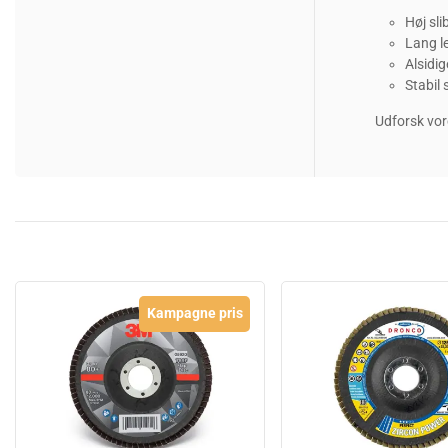
Høj sli
Lang l
Alsidig
Stabil 
Udforsk vor
Kampagne pris