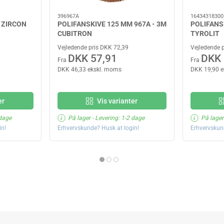
396967A
16434318300
 ZIRCON
POLIFANSKIVE 125 MM 967A - 3M
POLIFANS
CUBITRON
TYROLIT
Vejledende pris DKK 72,39
Vejledende 
DKK 57,91
DKK 
Fra
Fra
DKK 46,33 ekskl. moms
DKK 19,90 
er
Vis varianter
 dage
På lager
- Levering: 1-2 dage
På lager
in!
Erhvervskunde? Husk at login!
Erhvervskun