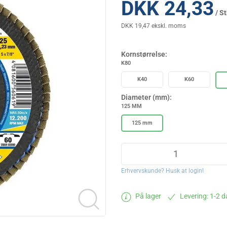
DKK 24,33
/ St
DKK 19,47 ekskl. moms
Kornstørrelse:
K80
K40
K60
Diameter (mm):
125 MM
125 mm
Erhvervskunde? Husk at login!
På lager
Levering: 1-2 