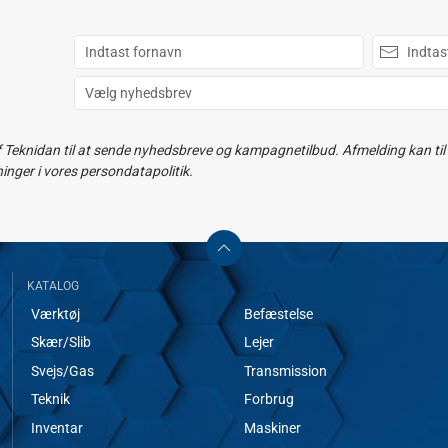
f Teknidan til at sende nyhedsbreve og kampagnetilbud. Afmelding kan til e
ger i vores persondatapolitik.
KATALOG
Værktøj
Befæstelse
Skær/Slib
Lejer
Svejs/Gas
Transmission
Teknik
Forbrug
Inventar
Maskiner