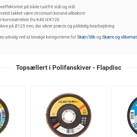
beeffektivitet på både rustfrit stål og stål
evetid takket være zirconium korund-slibekorn
e kornstørrelser fra K40 til K120
skive på Ø125 mm, der sikrer præcis og pålidelig bearbejdning
es udvalg ved at besøge kategorierne for
Skær/Slib
og
Skære og slibemate
Topsællert i Polifanskiver - Flapdisc