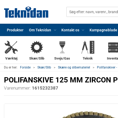
Produkter
Om Teknidan
Kontakt os
Kampagneblade
Værktøj
Skær/Slib
Svejs/Gas
Teknik
Inventa
Du er her:
Forside
Skær/Slib
Skære og slibemateriel
Polifanskiver -
POLIFANSKIVE 125 MM ZIRCON
Varenummer:
1615232387