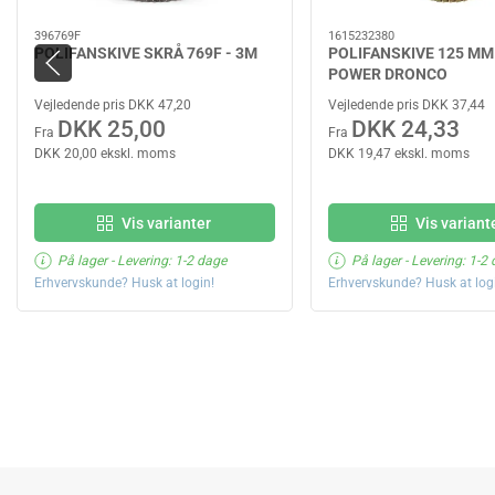
396769F
1615232380
POLIFANSKIVE SKRÅ 769F - 3M
POLIFANSKIVE 125 MM
POWER DRONCO
Vejledende pris DKK 47,20
Vejledende pris DKK 37,44
DKK 25,00
DKK 24,33
Fra
Fra
DKK 20,00 ekskl. moms
DKK 19,47 ekskl. moms
Vis varianter
Vis variant
På lager
- Levering: 1-2 dage
På lager
- Levering: 1-2
Erhvervskunde? Husk at login!
Erhvervskunde? Husk at log