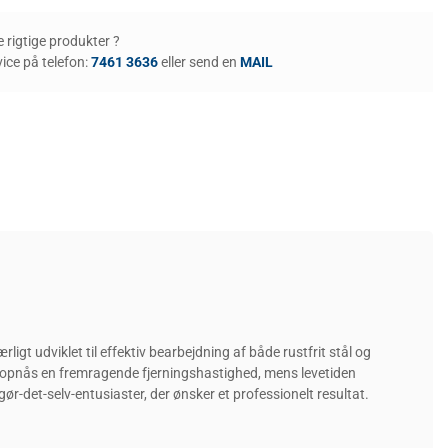
de rigtige produkter ?
ice på telefon:
7461 3636
eller send en
MAIL
igt udviklet til effektiv bearbejdning af både rustfrit stål og
n opnås en fremragende fjerningshastighed, mens levetiden
r-det-selv-entusiaster, der ønsker et professionelt resultat.