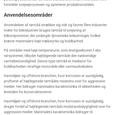
forenkler svejseprocessen og optimerer produktionstiden.
Anvendelsesområder
Anvendelsen af rørtråd strækker sig vidt og favner flere industrier.
Inden for bilindustrien bruges rørtråd til svejsning af
bilkomponenter, der undergår dynamiske belastninger, hvilket
kræver materialers høje trækstyrke og holdbarhed.
På områder med høje temperaturer, som energisektoren f.eks
rørsystemer, tilbyder højtlegerede rørtråde den nødvendige
varmebestandighed. Denne type rørtråd er mediator for
holdbarheden i kraftige motordele eller varmeudvekslere.
Havmiljøer og offshore-branchen, hvor korrosion er uundgåelig,
profiterer af højtlegerede rørtrådes resistens over for aggressive
medier. Her bidrager materialets karakteristika til sikkerheden og
levetiden for konstruktionerne.
Havmiljøer og offshore-branchen, hvor korrosion er uundgåelig,
drager fordel af højtlegerede rørtråds modstandsdygtighed over for
aggressive medier. Materialets karakteristika bidrager til