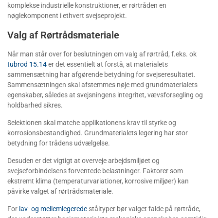
komplekse industrielle konstruktioner, er rørtråden en
nøglekomponent i ethvert svejseprojekt.
Valg af Rørtrådsmateriale
Når man står over for beslutningen om valg af rørtråd, f.eks. ok
tubrod 15.14
er det essentielt at forstå, at materialets
sammensætning har afgørende betydning for svejseresultatet.
Sammensætningen skal afstemmes nøje med grundmaterialets
egenskaber, således at svejsningens integritet, vævsforsegling og
holdbarhed sikres.
Selektionen skal matche applikationens krav til styrke og
korrosionsbestandighed. Grundmaterialets legering har stor
betydning for trådens udvælgelse.
Desuden er det vigtigt at overveje arbejdsmiljøet og
svejseforbindelsens forventede belastninger. Faktorer som
ekstremt klima (temperaturvariationer, korrosive miljøer) kan
påvirke valget af rørtrådsmateriale.
For
lav- og mellemlegerede
ståltyper bør valget falde på rørtråde,