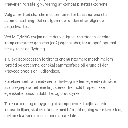
kræver en forståelig vurdering af kompatibilitetsfaktorerne.
Valg af rørtråd skal ske med omtanke for basismaterialets
sammensætning. Det er afgørende for den efterfølgende
svejsekvalitet.
Ved MIG/MAG-svejsning er det vigtigt, at rørtrådens legering
komplementerer gassens (co2) egenskaber, for at opnå optimal
beskyttelse og flydning.
TIG-svejseprocessen fordrer et endnu nærmere match mellem
rørtråd og det emne, der skal sammenføjes på grund af den
krævede præcision i udførelsen.
For eksempel, i anvendelsen af lavt- og mellemlegerede rørtråde,
skal svejseparametrene finjusteres i henhold til specifikke
egenskaber såsom duktilitet og brudstyrke.
Til reparation og opbygning af komponenter i højbelastede
industrimiljøer, skal rørtrådene med hårdpålægning være kemisk og
mekanisk afstemt med emnets materiale.