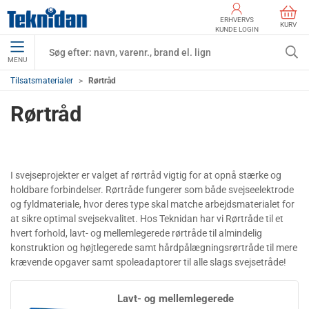
ERHVERVS
KURV
KUNDE LOGIN
MENU
Tilsatsmaterialer
Rørtråd
Rørtråd
I svejseprojekter er valget af rørtråd vigtig for at opnå stærke og
holdbare forbindelser. Rørtråde fungerer som både svejseelektrode
og fyldmateriale, hvor deres type skal matche arbejdsmaterialet for
at sikre optimal svejsekvalitet. Hos Teknidan har vi Rørtråde til et
hvert forhold, lavt- og mellemlegerede rørtråde til almindelig
konstruktion og højtlegerede samt hårdpålægningsrørtråde til mere
krævende opgaver samt spoleadaptorer til alle slags svejsetråde!
Lavt- og mellemlegerede