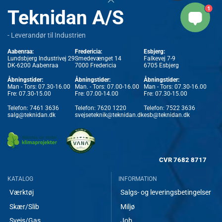
1
Teknidan A/S
- Leverandør til Industrien
Aabenraa:
Fredericia:
Esbjerg:
Lundsbjerg Industrivej 29
Smedevænget 14
Falkevej 7-9
DK-6200 Aabenraa
7000 Fredericia
6705 Esbjerg
Åbningstider:
Åbningstider:
Åbningstider:
Man - Tors: 07.30-16.00
Man. - Tors: 07.00-16.00
Man - Tors: 07.30-16.00
Fre: 07.30-15.00
Fre: 07.00-14.00
Fre: 07.30-15.00
Telefon:
7461 3636
Telefon:
7620 1220
Telefon:
7522 3636
salg@teknidan.dk
svejseteknik@teknidan.dk
esb@teknidan.dk
CVR
7682 8717
KATALOG
INFORMATION
Værktøj
Salgs- og leveringsbetingelser
Skær/Slib
Miljø
Svejs/Gas
Job