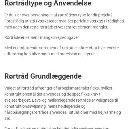
Rørtrådtype og Anvendelse
Er du klar over betydningen af rørtrådens type for dit projekt?
Forestil dig at stå i værkstedet med det perfekte værktøj til rådighed,
men uden den rette rørtråd: et væsentligt element mangler.
Rørtråde er kernen i mange svejseopgaver.
Med et omfattende sortiment af rørtråde, sikrer vi, at hver eneste
udfordring kan blive mødt med præcision og styrke.
Rørtråd Grundlæggende
Valget af rørtråd afhænger af arbejdsmaterialet f.eks. hvilket
konstruktionsstål der anvendes og de specifikke krav til
svejsearbejdet. Lavt- og mellemlegerede rørtråde er velegnede til
konstruktionssvejsning, mens højtlegerede og
hårdpålægningsrørtråde anvendes i situationer med høj varme og
slid.
For at facilitere en optimal og kontinuerlig svejseproces kan