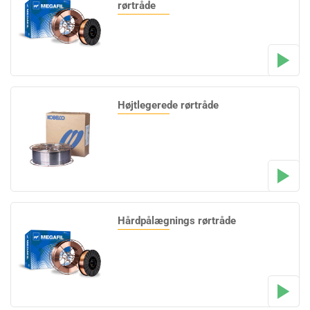
rørtråde
Højtlegerede rørtråde
Hårdpålægnings rørtråde