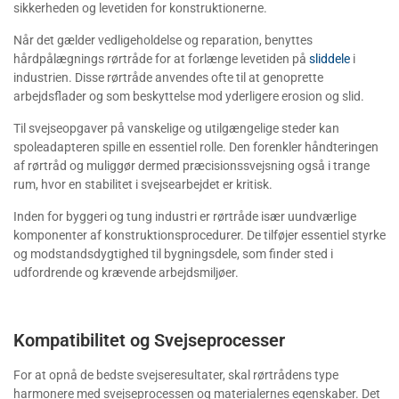
sikkerheden og levetiden for konstruktionerne.
Når det gælder vedligeholdelse og reparation, benyttes
hårdpålægnings rørtråde for at forlænge levetiden på
sliddele
i
industrien. Disse rørtråde anvendes ofte til at genoprette
arbejdsflader og som beskyttelse mod yderligere erosion og slid.
Til svejseopgaver på vanskelige og utilgængelige steder kan
spoleadapteren spille en essentiel rolle. Den forenkler håndteringen
af rørtråd og muliggør dermed præcisionssvejsning også i trange
rum, hvor en stabilitet i svejsearbejdet er kritisk.
Inden for byggeri og tung industri er rørtråde især uundværlige
komponenter af konstruktionsprocedurer. De tilføjer essentiel styrke
og modstandsdygtighed til bygningsdele, som finder sted i
udfordrende og krævende arbejdsmiljøer.
Kompatibilitet og Svejseprocesser
For at opnå de bedste svejseresultater, skal rørtrådens type
harmonere med svejseprocessen og materialernes egenskaber. Det