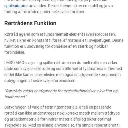
spoleadaptor
anvendes. Dette tilbehør sikrer en stabil og jævn
fodring af rørtråden under hele svejseforløbet.
Rørtrådens Funktion
Rørtråd agerer som et fundamentalt element i svejseprocessen,
hvilket sikrer en konstant tilførsel af materiale til svejsefugen. Denne
funktion er uundværlig for opnåelse af en stærk og holdbar
forbindelse.
I MIG/MAG-svejsning spiller rørtråden en dobbelt rolle; den virker
både som svejseelektrode og som tilførsel af fyldmateriale. Dermed
er det ikke kun en strømleder, men også en afgørende komponent i
opbygningen af selve svejseforbindelsen.
Rørtråds valget er afgørende for svejseforbindelsens kvalitet og
holdbarhed.
Betydningen af valg af tætningsmateriale, altså en passende
rørtråd kan ikke understreges nok: korrekt match mellem trådtype
og arbejdsmateriale forhindrer materialefejl og sikrer optimal
svejseydelse. Med en alsidig anvendelse, fra simple reparationer til