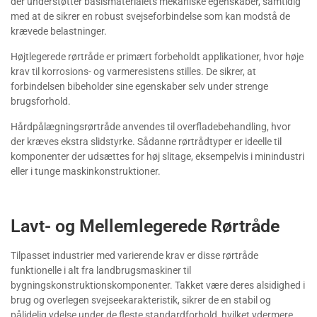
der understøtter basismaterialets mekaniske egenskaber, samtidig
med at de sikrer en robust svejseforbindelse som kan modstå de
krævede belastninger.
Højtlegerede rørtråde er primært forbeholdt applikationer, hvor høje
krav til korrosions- og varmeresistens stilles. De sikrer, at
forbindelsen bibeholder sine egenskaber selv under strenge
brugsforhold.
Hårdpålægningsrørtråde anvendes til overfladebehandling, hvor
der kræves ekstra slidstyrke. Sådanne rørtrådtyper er ideelle til
komponenter der udsættes for høj slitage, eksempelvis i minindustri
eller i tunge maskinkonstruktioner.
Lavt- og Mellemlegerede Rørtråde
Tilpasset industrier med varierende krav er disse rørtråde
funktionelle i alt fra landbrugsmaskiner til
bygningskonstruktionskomponenter. Takket være deres alsidighed i
brug og overlegen svejseekarakteristik, sikrer de en stabil og
pålidelig ydelse under de fleste standardforhold, hvilket ydermere