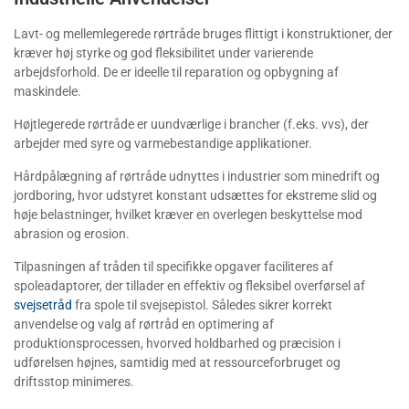
Lavt- og mellemlegerede rørtråde bruges flittigt i konstruktioner, der
kræver høj styrke og god fleksibilitet under varierende
arbejdsforhold. De er ideelle til reparation og opbygning af
maskindele.
Højtlegerede rørtråde er uundværlige i brancher (f.eks. vvs), der
arbejder med syre og varmebestandige applikationer.
Hårdpålægning af rørtråde udnyttes i industrier som minedrift og
jordboring, hvor udstyret konstant udsættes for ekstreme slid og
høje belastninger, hvilket kræver en overlegen beskyttelse mod
abrasion og erosion.
Tilpasningen af tråden til specifikke opgaver faciliteres af
spoleadaptorer, der tillader en effektiv og fleksibel overførsel af
svejsetråd
fra spole til svejsepistol. Således sikrer korrekt
anvendelse og valg af rørtråd en optimering af
produktionsprocessen, hvorved holdbarhed og præcision i
udførelsen højnes, samtidig med at ressourceforbruget og
driftsstop minimeres.