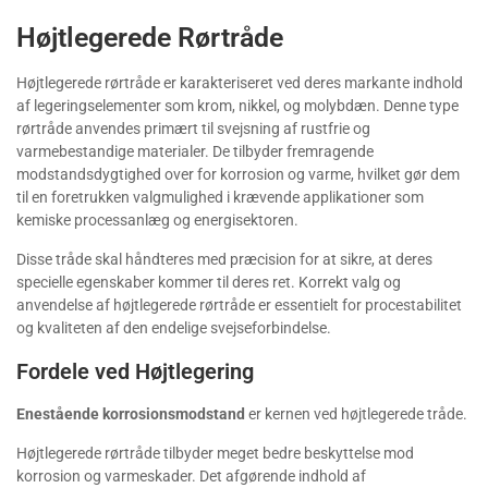
Højtlegerede Rørtråde
Højtlegerede rørtråde er karakteriseret ved deres markante indhold
af legeringselementer som krom, nikkel, og molybdæn. Denne type
rørtråde anvendes primært til svejsning af rustfrie og
varmebestandige materialer. De tilbyder fremragende
modstandsdygtighed over for korrosion og varme, hvilket gør dem
til en foretrukken valgmulighed i krævende applikationer som
kemiske processanlæg og energisektoren.
Disse tråde skal håndteres med præcision for at sikre, at deres
specielle egenskaber kommer til deres ret. Korrekt valg og
anvendelse af højtlegerede rørtråde er essentielt for procestabilitet
og kvaliteten af den endelige svejseforbindelse.
Fordele ved Højtlegering
Enestående korrosionsmodstand
er kernen ved højtlegerede tråde.
Højtlegerede rørtråde tilbyder meget bedre beskyttelse mod
korrosion og varmeskader. Det afgørende indhold af