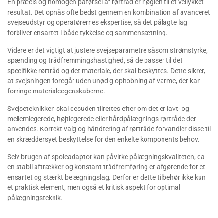
En præcis og homogen påførsel af rørtråd er nøglen til et vellykket
resultat. Det opnås ofte bedst gennem en kombination af avanceret
svejseudstyr og operatørernes ekspertise, så det pålagte lag
forbliver ensartet i både tykkelse og sammensætning.
Videre er det vigtigt at justere svejseparametre såsom strømstyrke,
spænding og trådfremmingshastighed, så de passer til det
specifikke rørtråd og det materiale, der skal beskyttes. Dette sikrer,
at svejsningen foregår uden unødig ophobning af varme, der kan
forringe materialeegenskaberne.
Svejseteknikken skal desuden tilrettes efter om det er lavt- og
mellemlegerede, højtlegerede eller hårdpålægnings rørtråde der
anvendes. Korrekt valg og håndtering af rørtråde forvandler disse til
en skræddersyet beskyttelse for den enkelte komponents behov.
Selv brugen af spoleadaptor kan påvirke pålægningskvaliteten, da
en stabil aftrækker og konstant trådfremføring er afgørende for et
ensartet og stærkt belægningslag. Derfor er dette tilbehør ikke kun
et praktisk element, men også et kritisk aspekt for optimal
pålægningsteknik.