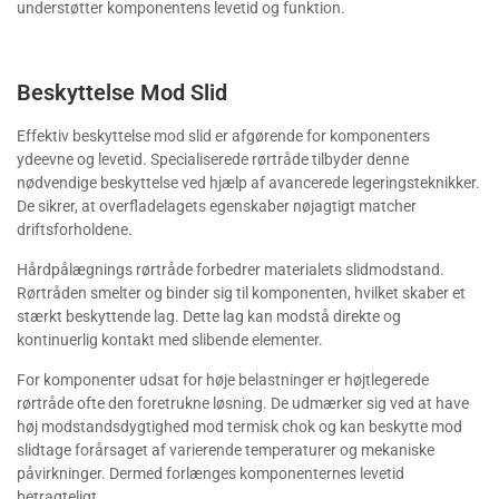
understøtter komponentens levetid og funktion.
Beskyttelse Mod Slid
Effektiv beskyttelse mod slid er afgørende for komponenters
ydeevne og levetid. Specialiserede rørtråde tilbyder denne
nødvendige beskyttelse ved hjælp af avancerede legeringsteknikker.
De sikrer, at overfladelagets egenskaber nøjagtigt matcher
driftsforholdene.
Hårdpålægnings rørtråde forbedrer materialets slidmodstand.
Rørtråden smelter og binder sig til komponenten, hvilket skaber et
stærkt beskyttende lag. Dette lag kan modstå direkte og
kontinuerlig kontakt med slibende elementer.
For komponenter udsat for høje belastninger er højtlegerede
rørtråde ofte den foretrukne løsning. De udmærker sig ved at have
høj modstandsdygtighed mod termisk chok og kan beskytte mod
slidtage forårsaget af varierende temperaturer og mekaniske
påvirkninger. Dermed forlænges komponenternes levetid
betragteligt.