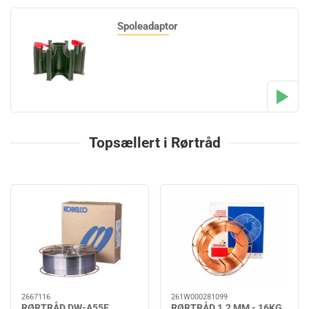
Spoleadaptor
Topsællert i Rørtråd
2667116
261W000281099
RØRTRÅD DW-A55E
RØRTRÅD 1.2 MM - 16KG