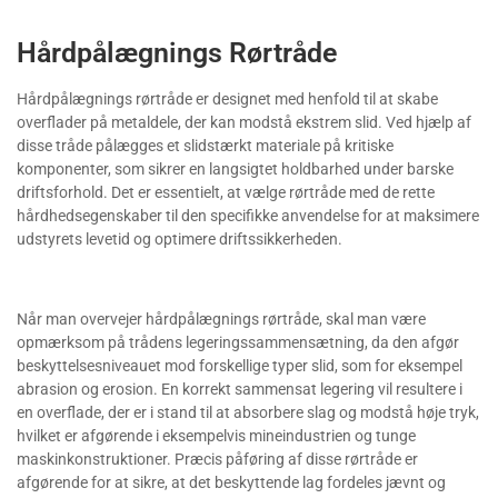
Hårdpålægnings Rørtråde
Hårdpålægnings rørtråde er designet med henfold til at skabe
overflader på metaldele, der kan modstå ekstrem slid. Ved hjælp af
disse tråde pålægges et slidstærkt materiale på kritiske
komponenter, som sikrer en langsigtet holdbarhed under barske
driftsforhold. Det er essentielt, at vælge rørtråde med de rette
hårdhedsegenskaber til den specifikke anvendelse for at maksimere
udstyrets levetid og optimere driftssikkerheden.
Når man overvejer hårdpålægnings rørtråde, skal man være
opmærksom på trådens legeringssammensætning, da den afgør
beskyttelsesniveauet mod forskellige typer slid, som for eksempel
abrasion og erosion. En korrekt sammensat legering vil resultere i
en overflade, der er i stand til at absorbere slag og modstå høje tryk,
hvilket er afgørende i eksempelvis mineindustrien og tunge
maskinkonstruktioner. Præcis påføring af disse rørtråde er
afgørende for at sikre, at det beskyttende lag fordeles jævnt og