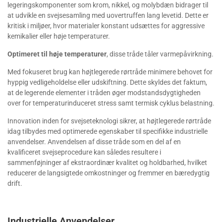
legeringskomponenter som krom, nikkel, og molybdæn bidrager til
at udvikle en svejsesamling med uovertruffen lang levetid. Dette er
kritisk i miljøer, hvor materialer konstant udsættes for aggressive
kemikalier eller høje temperaturer.
Optimeret til høje temperaturer
, disse tråde tåler varmepåvirkning.
Med fokuseret brug kan højtlegerede rørtråde minimere behovet for
hyppig vedligeholdelse eller udskiftning. Dette skyldes det faktum,
at de legerende elementer i tråden øger modstandsdygtigheden
over for temperaturinduceret stress samt termisk cyklus belastning.
Innovation inden for svejseteknologi sikrer, at højtlegerede rørtråde
idag tilbydes med optimerede egenskaber til specifikke industrielle
anvendelser. Anvendelsen af disse tråde som en del af en
kvalificeret svejseprocedure kan således resultere i
sammenføjninger af ekstraordinær kvalitet og holdbarhed, hvilket
reducerer de langsigtede omkostninger og fremmer en bæredygtig
drift.
Industrielle Anvendelser