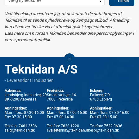
Tilmeld
Ved tilmelding accepterer jeg, at de indtastede data bruges af
Teknidan til at sende nyhedsbreve og kampagnetilbud. Afmelding
kan til enhver tid ske via et afmeldingslink i nyhedsbrevet.
Læs mere om hvordan Teknidan behandler dine personoplysninger i
vores persondatapolitik.
Teknidan A/S
- Leverandør til Industrien
Aabenraa:
Fredericia:
Esbjerg:
Lundsbjerg Industrivej 29
Smedevænget 14
Falkevej 7-9
DK-6200 Aabenraa
7000 Fredericia
6705 Esbjerg
Åbningstider:
Åbningstider:
Åbningstider:
Man - Tors: 07.30-16.00
Man. - Tors: 07.00-16.00
Man - Tors: 07.30-16.00
Fre: 07.30-15.00
Fre: 07.00-14.00
Fre: 07.30-15.00
Telefon:
7461 3636
Telefon:
7620 1220
Telefon:
7522 3636
salg@teknidan.dk
svejseteknik@teknidan.dk
esb@teknidan.dk