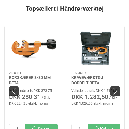
Topsællert i Håndrørværktøj
2150334
2150351C
RØRSKÆRER 3-30 MM
KRAVEVÆRKTØJ
BETA
DOBBELT BETA
Vejledende pris DKK 373,75
Vejledende pris DKK 1.710,00
DKK 280,31
DKK 1.282,50
/ Stk
/ Stk
DKK 224,25 ekskl. moms
DKK 1.026,00 ekskl. moms
Køb nu
Køb nu