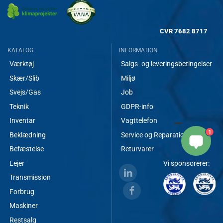
CVR
7682 8717
KATALOG
INFORMATION
Værktøj
Salgs- og leveringsbetingelser
Skær/Slib
Miljø
Svejs/Gas
Job
Teknik
GDPR-info
Inventar
Vagttelefon
1
Beklædning
Service og Reparationer
Befæstelse
Returvarer
Lejer
Vi sponsorerer:
Transmission
Forbrug
Maskiner
Restsalg