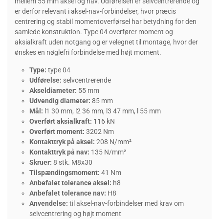
mellem 55 mm aksel og nav. Udførelsen er selvcentrerende og
er derfor relevant i aksel-nav-forbindelser, hvor præcis
centrering og stabil momentoverførsel har betydning for den
samlede konstruktion. Type 04 overfører moment og
aksialkraft uden notgang og er velegnet til montage, hvor der
ønskes en nøglefri forbindelse med højt moment.
Type:
type 04
Udførelse:
selvcentrerende
Akseldiameter:
55 mm
Udvendig diameter:
85 mm
Mål:
l1 30 mm, l2 36 mm, l3 47 mm, l 55 mm
Overført aksialkraft:
116 kN
Overført moment:
3202 Nm
Kontakttryk på aksel:
208 N/mm²
Kontakttryk på nav:
135 N/mm²
Skruer:
8 stk. M8x30
Tilspændingsmoment:
41 Nm
Anbefalet tolerance aksel:
h8
Anbefalet tolerance nav:
H8
Anvendelse:
til aksel-nav-forbindelser med krav om
selvcentrering og højt moment