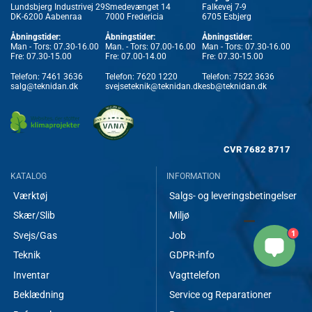
Lundsbjerg Industrivej 29
Smedevænget 14
Falkevej 7-9
DK-6200 Aabenraa
7000 Fredericia
6705 Esbjerg
Åbningstider:
Åbningstider:
Åbningstider:
Man - Tors: 07.30-16.00
Man. - Tors: 07.00-16.00
Man - Tors: 07.30-16.00
Fre: 07.30-15.00
Fre: 07.00-14.00
Fre: 07.30-15.00
Telefon:
7461 3636
Telefon:
7620 1220
Telefon:
7522 3636
salg@teknidan.dk
svejseteknik@teknidan.dk
esb@teknidan.dk
CVR
7682 8717
KATALOG
INFORMATION
Værktøj
Salgs- og leveringsbetingelser
Skær/Slib
Miljø
1
Svejs/Gas
Job
Teknik
GDPR-info
Inventar
Vagttelefon
Beklædning
Service og Reparationer