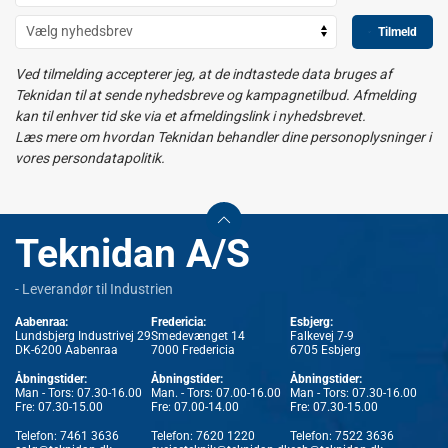
Tilmeld
Ved tilmelding accepterer jeg, at de indtastede data bruges af
Teknidan til at sende nyhedsbreve og kampagnetilbud. Afmelding
kan til enhver tid ske via et afmeldingslink i nyhedsbrevet.
Læs mere om hvordan Teknidan behandler dine personoplysninger i
vores persondatapolitik.
Teknidan A/S
- Leverandør til Industrien
Aabenraa:
Fredericia:
Esbjerg:
Lundsbjerg Industrivej 29
Smedevænget 14
Falkevej 7-9
DK-6200 Aabenraa
7000 Fredericia
6705 Esbjerg
Åbningstider:
Åbningstider:
Åbningstider:
Man - Tors: 07.30-16.00
Man. - Tors: 07.00-16.00
Man - Tors: 07.30-16.00
Fre: 07.30-15.00
Fre: 07.00-14.00
Fre: 07.30-15.00
Telefon:
7461 3636
Telefon:
7620 1220
Telefon:
7522 3636