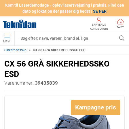
Kom til Laserdemodage - oplev lasersvejsning i praksis. Find den
dato og lokation der passer dig bedst |
SE HER
ERHVERVS
KURV
KUNDE LOGIN
MENU
Sikkerhedssko
CX 56 GRÅ SIKKERHEDSSKO ESD
CX 56 GRÅ SIKKERHEDSSKO
ESD
Varenummer:
39435839
Kampagne pris