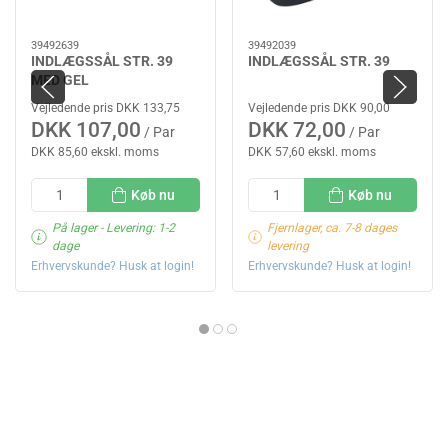
39492639
39492039
INDLÆGSSÅL STR. 39
INDLÆGSSÅL STR. 39
MED GEL
Vejledende pris DKK 133,75
Vejledende pris DKK 90,00
DKK 107,00
DKK 72,00
/ Par
/ Par
DKK 85,60 ekskl. moms
DKK 57,60 ekskl. moms
Køb nu
Køb nu
På lager
- Levering: 1-2
Fjernlager, ca. 7-8 dages
dage
levering
Erhvervskunde? Husk at login!
Erhvervskunde? Husk at login!