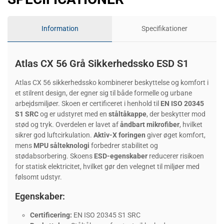
Information
Specifikationer
Atlas CX 56 Grå Sikkerhedssko ESD S1
Atlas CX 56 sikkerhedssko kombinerer beskyttelse og komfort i
et stilrent design, der egner sig til både formelle og urbane
arbejdsmiljøer. Skoen er certificeret i henhold til
EN ISO 20345
S1 SRC
og er udstyret med en
ståltåkappe
, der beskytter mod
stød og tryk. Overdelen er lavet af
åndbart mikrofiber
, hvilket
sikrer god luftcirkulation.
Aktiv-X foringen
giver øget komfort,
mens
MPU sålteknologi
forbedrer stabilitet og
stødabsorbering. Skoens
ESD-egenskaber
reducerer risikoen
for statisk elektricitet, hvilket gør den velegnet til miljøer med
følsomt udstyr.
Egenskaber:
Certificering:
EN ISO 20345 S1 SRC