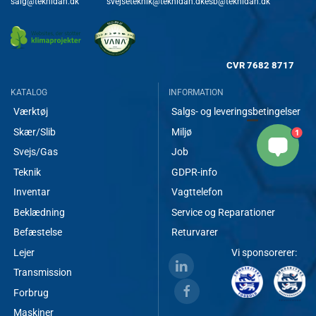
salg@teknidan.dk
svejseteknik@teknidan.dk
esb@teknidan.dk
CVR
7682 8717
KATALOG
INFORMATION
Værktøj
Salgs- og leveringsbetingelser
Skær/Slib
Miljø
1
Svejs/Gas
Job
Teknik
GDPR-info
Inventar
Vagttelefon
Beklædning
Service og Reparationer
Befæstelse
Returvarer
Lejer
Vi sponsorerer:
Transmission
Forbrug
Maskiner