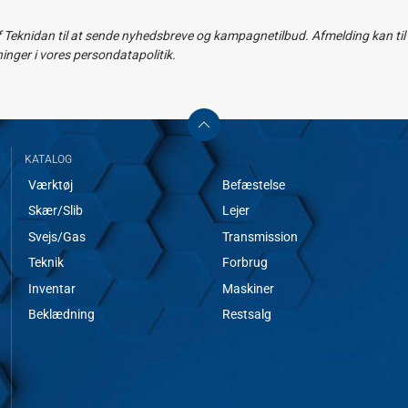
f Teknidan til at sende nyhedsbreve og kampagnetilbud. Afmelding kan til e
ger i vores persondatapolitik.
KATALOG
Værktøj
Befæstelse
Skær/Slib
Lejer
Svejs/Gas
Transmission
Teknik
Forbrug
Inventar
Maskiner
Beklædning
Restsalg