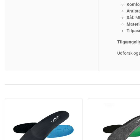
Komfor
Antista
Sål:
MP
Materi
Tilpas
Tilgængelig
Udforsk ogs