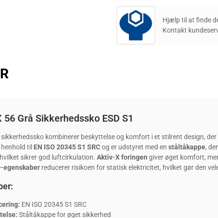
Hjælp til at finde 
Kontakt kundeserv
ER
X 56 Grå Sikkerhedssko ESD S1
sikkerhedssko kombinerer beskyttelse og komfort i et stilrent design, der 
i henhold til
EN ISO 20345 S1 SRC
og er udstyret med en
ståltåkappe
, de
 hvilket sikrer god luftcirkulation.
Aktiv-X foringen
giver øget komfort, m
-egenskaber
reducerer risikoen for statisk elektricitet, hvilket gør den ve
er:
cering:
EN ISO 20345 S1 SRC
telse:
Ståltåkappe for øget sikkerhed