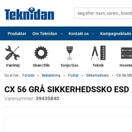
Produkter
Om Teknidan
Kontakt os
Kampagneblade
Værktøj
Skær/Slib
Svejs/Gas
Teknik
Inventa
Du er her:
Forside
Beklædning
Fodtøj
Sikkerhedssko
CX 56 G
CX 56 GRÅ SIKKERHEDSSKO ESD
Varenummer:
39435840