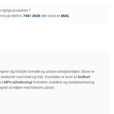
de rigtige produkter ?
ice på telefon:
7461 3636
eller send en
MAIL
egner sig til både formelle og urbane arbejdsmiljøer. Skoen er
r beskytter mod stød og tryk. Overdelen er lavet af
åndbart
ens
MPU sålteknologi
forbedrer stabilitet og stødabsorbering.
legnet til miljøer med følsomt udstyr.