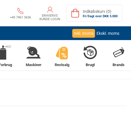
Indkøbskurv (0)
ERHVERVS
Fri fragt over DKK 5.000
+45 7461 3636
KUNDE LOGIN
Inkl. moms
Ekskl. moms
%
Forbrug
Maskiner
Restsalg
Brugt
Brands