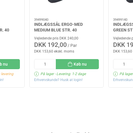
39499040
39499140
INDLÆGSSÅL ERGO-MED
INDLÆGS
. 40
MEDIUM BLUE STR. 40
GREEN ST
Vejledende pris DKK 240,00
Vejledende 
DKK 192,00
DKK 19
/ Par
DKK 153,60 ekskl. moms
DKK 153,60
b nu
Køb nu
 levering
På lager
- Levering: 1-2 dage
På lager
in!
Erhvervskunde? Husk at login!
Erhvervskun