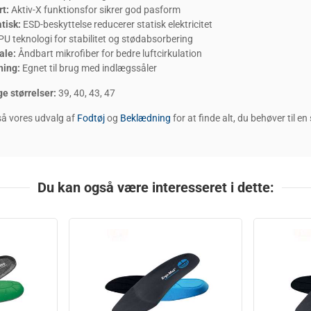
t:
Aktiv-X funktionsfor sikrer god pasform
tisk:
ESD-beskyttelse reducerer statisk elektricitet
U teknologi for stabilitet og stødabsorbering
ale:
Åndbart mikrofiber for bedre luftcirkulation
ning:
Egnet til brug med indlægssåler
e størrelser:
39, 40, 43, 47
å vores udvalg af
Fodtøj
og
Beklædning
for at finde alt, du behøver til 
Du kan også være interesseret i dette: