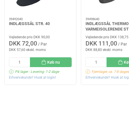
39492040
39498640
INDLÆGSSÅL STR. 40
INDLÆGSSÅL THERMO
VARMEISOLERENDE STR
Vejledende pris DKK 90,00
Vejledende pris DKK 138,75
DKK 72,00
DKK 111,00
/ Par
/ Par
DKK 57,60 ekskl. moms
DKK 88,80 ekskl. moms
Køb nu
Kø
På lager
- Levering: 1-2 dage
Fjernlager, ca. 7-8 dages
Erhvervskunde? Husk at login!
Erhvervskunde? Husk at log