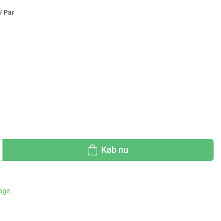
/ Par
Køb nu
dage