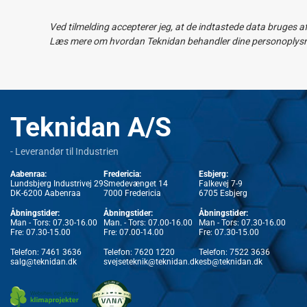
Ved tilmelding accepterer jeg, at de indtastede data bruges a
Læs mere om hvordan Teknidan behandler dine personoplysnin
Teknidan A/S
- Leverandør til Industrien
Aabenraa:
Fredericia:
Esbjerg:
Lundsbjerg Industrivej 29
Smedevænget 14
Falkevej 7-9
DK-6200 Aabenraa
7000 Fredericia
6705 Esbjerg
Åbningstider:
Åbningstider:
Åbningstider:
Man - Tors: 07.30-16.00
Man. - Tors: 07.00-16.00
Man - Tors: 07.30-16.00
Fre: 07.30-15.00
Fre: 07.00-14.00
Fre: 07.30-15.00
Telefon:
7461 3636
Telefon:
7620 1220
Telefon:
7522 3636
salg@teknidan.dk
svejseteknik@teknidan.dk
esb@teknidan.dk