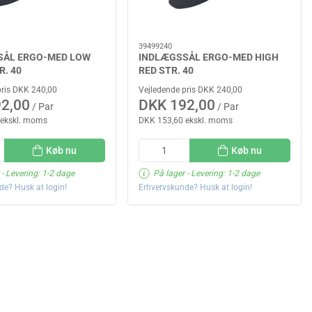
39499240
SÅL ERGO-MED LOW
INDLÆGSSÅL ERGO-MED HIGH
R. 40
RED STR. 40
pris DKK 240,00
Vejledende pris DKK 240,00
2,00
DKK 192,00
/ Par
/ Par
 ekskl. moms
DKK 153,60 ekskl. moms
Køb nu
Køb nu
- Levering: 1-2 dage
På lager
- Levering: 1-2 dage
de? Husk at login!
Erhvervskunde? Husk at login!