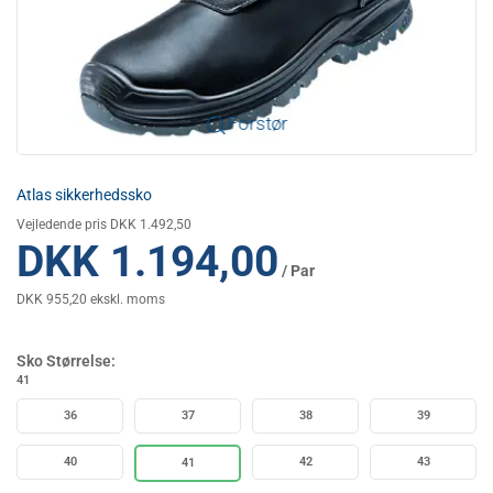
Forstør
Atlas sikkerhedssko
Vejledende pris DKK 1.492,50
DKK 1.194,00
/ Par
DKK 955,20 ekskl. moms
Sko Størrelse:
41
36
37
38
39
40
42
43
41