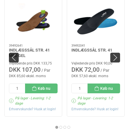
39492641
39492041
INDLÆGSSÅL STR. 41
INDLÆGSSÅL STR. 41
MED GEL
Vejledende pris DKK 133,75
Vejledende pris DKK 90,00
DKK 107,00
DKK 72,00
/ Par
/ Par
DKK 85,60 ekskl. moms
DKK 57,60 ekskl. moms
Køb nu
Køb nu
På lager
- Levering: 1-2
På lager
- Levering: 1-2
dage
dage
Erhvervskunde? Husk at login!
Erhvervskunde? Husk at login!