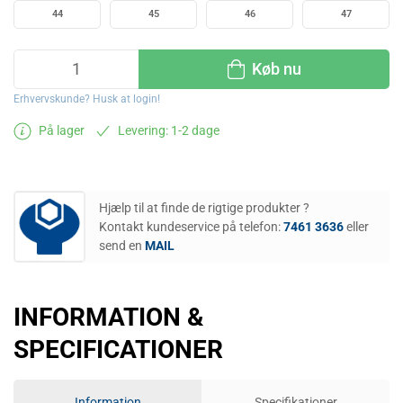
44
45
46
47
Køb nu
Erhvervskunde? Husk at login!
På lager
Levering: 1-2 dage
Hjælp til at finde de rigtige produkter ?
Kontakt kundeservice på telefon:
7461 3636
eller
send en
MAIL
INFORMATION &
SPECIFICATIONER
Information
Specifikationer