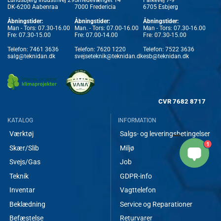
Lundsbjerg Industrivej 29
Smedevænget 14
Falkevej 7-9
DK-6200 Aabenraa
7000 Fredericia
6705 Esbjerg
Åbningstider:
Åbningstider:
Åbningstider:
Man - Tors: 07.30-16.00
Man. - Tors: 07.00-16.00
Man - Tors: 07.30-16.00
Fre: 07.30-15.00
Fre: 07.00-14.00
Fre: 07.30-15.00
Telefon:
7461 3636
Telefon:
7620 1220
Telefon:
7522 3636
salg@teknidan.dk
svejseteknik@teknidan.dk
esb@teknidan.dk
CVR
7682 8717
KATALOG
INFORMATION
Værktøj
Salgs- og leveringsbetingelser
1
Skær/Slib
Miljø
Svejs/Gas
Job
Teknik
GDPR-info
Inventar
Vagttelefon
Beklædning
Service og Reparationer
Befæstelse
Returvarer