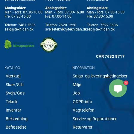
Åbningstider:
Åbningstider:
Åbningstider:
Man - Tors: 07.30-16.00
Man. - Tors: 07.00-16.00
Man - Tors: 07.30-16.00
Fre: 07.30-15.00
Fre: 07.00-14.00
Fre: 07.30-15.00
Telefon:
7461 3636
Telefon:
7620 1220
Telefon:
7522 3636
salg@teknidan.dk
svejseteknik@teknidan.dk
esb@teknidan.dk
CVR
7682 8717
KATALOG
INFORMATION
Værktøj
Salgs- og leveringsbetingelser
1
Skær/Slib
Miljø
Svejs/Gas
Job
Teknik
GDPR-info
Inventar
Vagttelefon
Beklædning
Service og Reparationer
Befæstelse
Returvarer