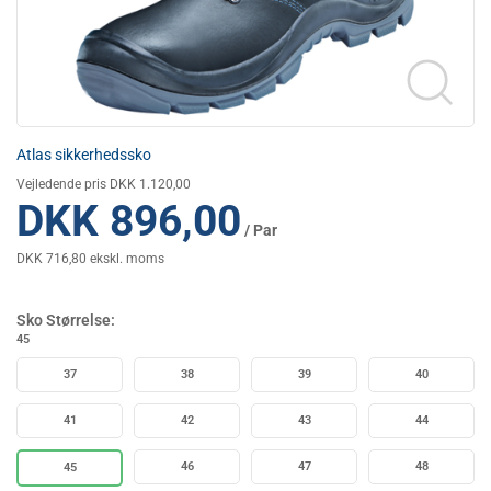
Atlas sikkerhedssko
Vejledende pris DKK 1.120,00
DKK 896,00
/ Par
DKK 716,80 ekskl. moms
Sko Størrelse:
45
37
38
39
40
41
42
43
44
46
47
48
45