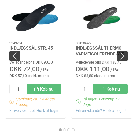
39492045
39498645
INDLÆGSSÅL STR. 45
INDLÆGSSÅL THERMO
VARMEISOLERENDE STR.
45
Vejledende pris DKK 90,00
Vejledende pris DKK 138,75
DKK 72,00
DKK 111,00
/ Par
/ Par
DKK 57,60 ekskl. moms
DKK 88,80 ekskl. moms
Køb nu
Køb nu
Fjernlager, ca. 7-8 dages
På lager
- Levering: 1-2
levering
dage
Erhvervskunde? Husk at login!
Erhvervskunde? Husk at login!