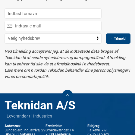
Tilmeld
Ved tilmelding accepterer jeg, at de indtastede data bruges af
Teknidan til at sende nyhedsbreve og kampagnetilbud. Afmelding
kan til enhver tid ske via et afmeldingslink i nyhedsbrevet.
Læs mere om hvordan Teknidan behandler dine personoplysninger i
vores persondatapolitik.
Teknidan A/S
- Leverandør til Industrien
Aabenraa:
Fredericia:
Esbjerg:
Lundsbjerg Industrivej 29
Smedevænget 14
Falkevej 7-9
DK-6200 Aabenraa
7000 Fredericia
6705 Esbjerg