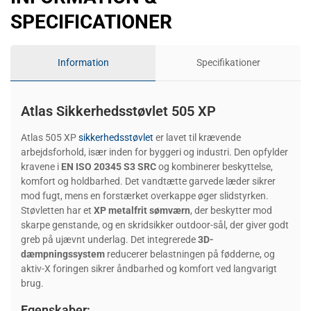
SPECIFICATIONER
Information
Specifikationer
Atlas Sikkerhedsstøvlet 505 XP
Atlas 505 XP
sikkerhedsstøvlet
er lavet til krævende
arbejdsforhold, især inden for byggeri og industri. Den opfylder
kravene i
EN ISO 20345 S3 SRC
og kombinerer beskyttelse,
komfort og holdbarhed. Det vandtætte garvede læder sikrer
mod fugt, mens en forstærket overkappe øger slidstyrken.
Støvletten har et
XP metalfrit sømværn
, der beskytter mod
skarpe genstande, og en skridsikker outdoor-sål, der giver godt
greb på ujævnt underlag. Det integrerede
3D-
dæmpningssystem
reducerer belastningen på fødderne, og
aktiv-X foringen sikrer åndbarhed og komfort ved langvarigt
brug.
Egenskaber: