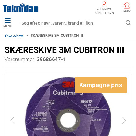
ERHVERVS
KURV
KUNDE LOGIN
MENU
Skæreskiver
SKÆRESKIVE 3M CUBITRON III
SKÆRESKIVE 3M CUBITRON III
Varenummer:
39686647-1
Kampagne pris