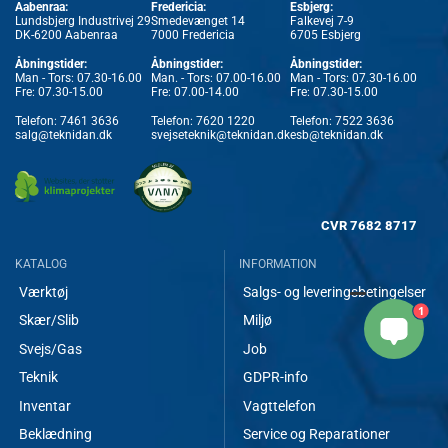
Aabenraa:
Fredericia:
Esbjerg:
Lundsbjerg Industrivej 29
Smedevænget 14
Falkevej 7-9
DK-6200 Aabenraa
7000 Fredericia
6705 Esbjerg
Åbningstider:
Åbningstider:
Åbningstider:
Man - Tors: 07.30-16.00
Man. - Tors: 07.00-16.00
Man - Tors: 07.30-16.00
Fre: 07.30-15.00
Fre: 07.00-14.00
Fre: 07.30-15.00
Telefon:
7461 3636
Telefon:
7620 1220
Telefon:
7522 3636
salg@teknidan.dk
svejseteknik@teknidan.dk
esb@teknidan.dk
CVR
7682 8717
KATALOG
INFORMATION
Værktøj
Salgs- og leveringsbetingelser
1
Skær/Slib
Miljø
Svejs/Gas
Job
Teknik
GDPR-info
Inventar
Vagttelefon
Beklædning
Service og Reparationer