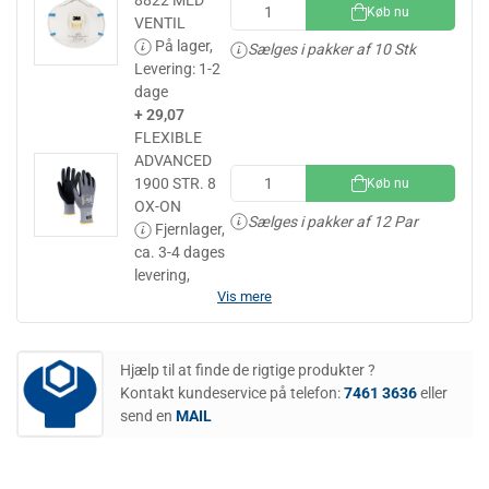
Køb nu
VENTIL
På lager,
Sælges i pakker af 10 Stk
Levering: 1-2
dage
+ 29,07
FLEXIBLE
ADVANCED
1900 STR. 8
Køb nu
OX-ON
Sælges i pakker af 12 Par
Fjernlager,
ca. 3-4 dages
levering,
Vis mere
Hjælp til at finde de rigtige produkter ?
Kontakt kundeservice på telefon:
7461 3636
eller
send en
MAIL