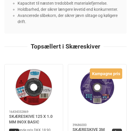
Kapacitet til næsten tredobbelt materialefjernelse.
Holdbarhed, der sikrer længere levetid end konkurrenter.
Avancerede slibekorn, der sikrer jævn slitage og køligere
drift.
Topsællert i Skæreskiver
Kampagne pris
16434332869
SKÆRESKIVE 125 X 1.0
MM INOX BASIC
39686000
SKÆRESKIVE 3M
Vejledende pris DKK 18,90