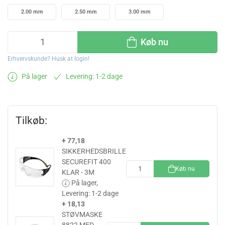
2.00 mm
2.50 mm
3.00 mm
Køb nu
Erhvervskunde? Husk at login!
På lager
Levering: 1-2 dage
Tilkøb:
+ 77,18
SIKKERHEDSBRILLE
SECUREFIT 400
Køb nu
KLAR - 3M
På lager,
Levering: 1-2 dage
+ 18,13
STØVMASKE
8822 MED