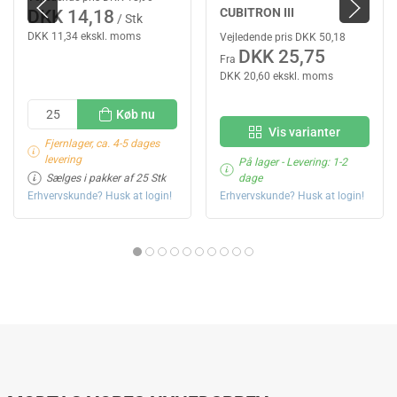
CUBITRON III
DKK 14,18
/ Stk
DKK 11,34 ekskl. moms
Vejledende pris DKK 50,18
DKK 25,75
Fra
DKK 20,60 ekskl. moms
Køb nu
Vis varianter
Fjernlager, ca. 4-5 dages
levering
På lager
- Levering: 1-2
Sælges i pakker af 25 Stk
dage
Erhvervskunde? Husk at login!
Erhvervskunde? Husk at login!