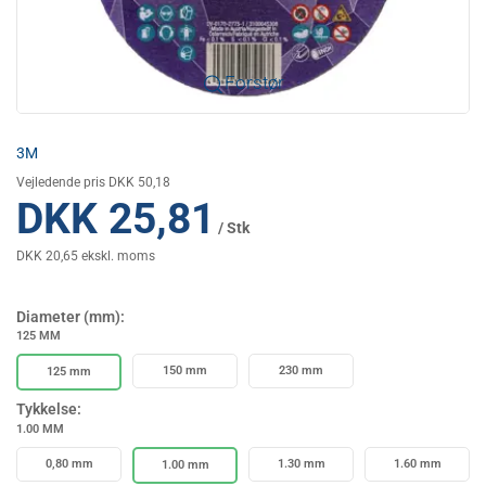
Forstør
3M
Vejledende pris DKK 50,18
DKK 25,81
/ Stk
DKK 20,65 ekskl. moms
Diameter (mm):
125 MM
150 mm
230 mm
125 mm
Tykkelse:
1.00 MM
0,80 mm
1.30 mm
1.60 mm
1.00 mm