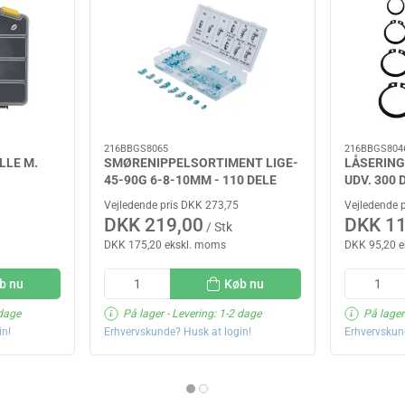
216BBGS8065
216BBGS804
LLE M.
SMØRENIPPELSORTIMENT LIGE-
LÅSERIN
45-90G 6-8-10MM - 110 DELE
UDV. 300 
Vejledende pris DKK 273,75
Vejledende 
DKK 219,00
DKK 11
/ Stk
DKK 175,20 ekskl. moms
DKK 95,20 
b nu
Køb nu
 dage
På lager
- Levering: 1-2 dage
På lager
in!
Erhvervskunde? Husk at login!
Erhvervskun