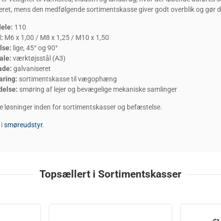
ret, mens den medfølgende sortimentskasse giver godt overblik og gør det 
dele:
110
:
M6 x 1,00 / M8 x 1,25 / M10 x 1,50
lse:
lige, 45° og 90°
ale:
værktøjsstål (A3)
ade:
galvaniseret
ring:
sortimentskasse til vægophæng
delse:
smøring af lejer og bevægelige mekaniske samlinger
re løsninger inden for sortimentskasser og befæstelse.
 i
smøreudstyr
.
Topsællert i Sortimentskasser