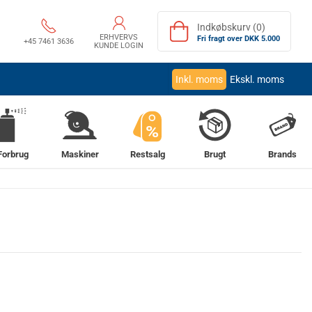
Indkøbskurv (0)
ERHVERVS
Fri fragt over DKK 5.000
+45 7461 3636
KUNDE LOGIN
Inkl. moms
Ekskl. moms
%
Forbrug
Maskiner
Restsalg
Brugt
Brands