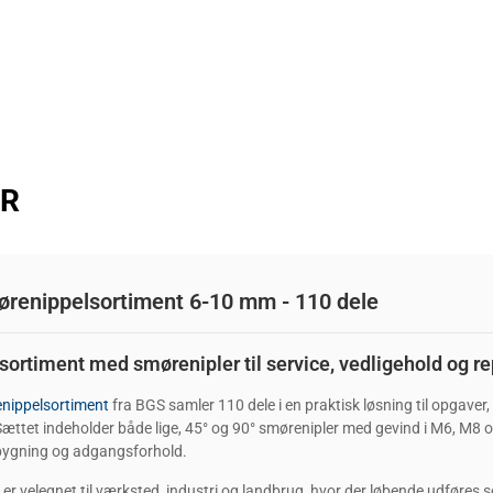
ER
renippelsortiment 6-10 mm - 110 dele
sortiment med smørenipler til service, vedligehold og re
nippelsortiment
fra BGS samler 110 dele i en praktisk løsning til opgave
Sættet indeholder både lige, 45° og 90° smørenipler med gevind i M6, M8 og
bygning og adgangsforhold.
er velegnet til værksted, industri og landbrug, hvor der løbende udføres se