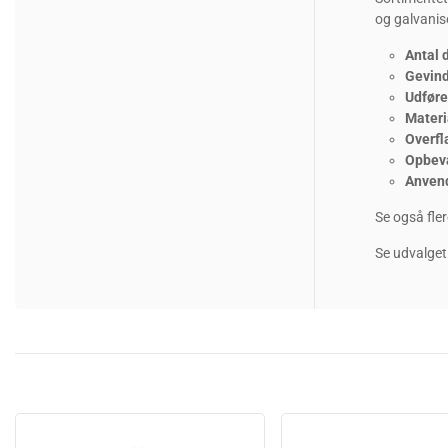
og galvanise
Antal 
Gevind
Udføre
Materi
Overfl
Opbeva
Anven
Se også fle
Se udvalget