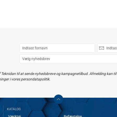
f Teknidan til at sende nyhedsbreve og kampagnetilbud. Afmelding kan til e
ger i vores persondatapolitik.
KATALOG
Værktøj
Befæstelse