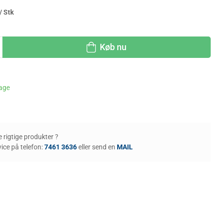
/ Stk
Køb nu
dage
de rigtige produkter ?
ice på telefon:
7461 3636
eller send en
MAIL