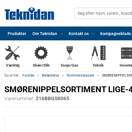
Produkter
Om Teknidan
Kontakt os
Kampagneblade
Værktøj
Skær/Slib
Svejs/Gas
Teknik
Inventa
Du er her:
Forside
Befæstelse
Sortimentskasser
SMØRENIPPELSORT
SMØRENIPPELSORTIMENT LIGE-45
Varenummer:
216BBGS8065