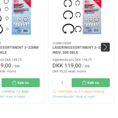
6
216BBGS8049
GSSORTIMENT 3-32MM
LÅSERINGSSORTIMENT 3-32MM
DELE
INDV. 300 DELE
pris DKK 148,75
Vejledende pris DKK 148,75
9,00
DKK 119,00
/ Stk
/ Stk
ekskl. moms
DKK 95,20 ekskl. moms
Køb nu
Køb nu
- Levering: 1-2 dage
Fjernlager, ca. 2-3 dages levering
de? Husk at login!
Erhvervskunde? Husk at login!