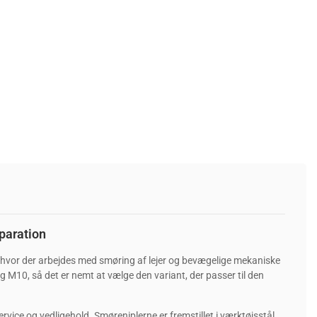
paration
r, hvor der arbejdes med smøring af lejer og bevægelige mekaniske
 M10, så det er nemt at vælge den variant, der passer til den
rvice og vedligehold. Smøreniplerne er fremstillet i værktøjsstål