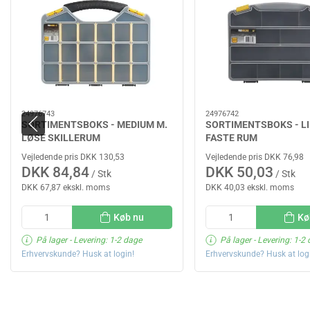
24976743
24976742
SORTIMENTSBOKS - MEDIUM M.
SORTIMENTSBOKS - LI
LØSE SKILLERUM
FASTE RUM
Vejledende pris DKK 130,53
Vejledende pris DKK 76,98
DKK 84,84
DKK 50,03
/ Stk
/ Stk
DKK 67,87 ekskl. moms
DKK 40,03 ekskl. moms
Køb nu
Kø
På lager
- Levering: 1-2 dage
På lager
- Levering: 1-2
Erhvervskunde? Husk at login!
Erhvervskunde? Husk at log