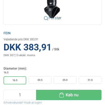
Forstør
FEIN
Vejledende pris DKK 383,91
DKK 383,91
/ Stk
DKK 307,13 ekskl. moms
Diameter (mm):
16.5
20.5
25.0
31.0
16.5
Køb nu
Erhvervskunde? Husk at login!