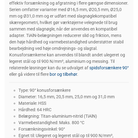
effektiv forsænkning og afgratning i flere gængse dimensioner.
Serien omfatter varianter med Ø16,5 mm, Ø20,5 mm, Ø25,0
mm og Ø31,0 mm og er udført med slagnøglekompatibel
skæregeometri, hvilket gør værktøjerne velegnede til brug
sammen med slagnøgle, når der anvendes en kompatibel
adapter. TiAlN-belægningen reducerer slid og friktion, mens
den høje hårdhed og varmebestandighed understøtter stabil
bearbejdning ved høje omdrejnings- og slagtal.
Konusforsænkerne kan anvendes til blandt andet ulegeret og
legeret stål op til 900 N/mm², aluminium og messing. Til
relaterede løsninger kan du se udvalget af
spidsforsænkere 90°
eller gå videre til flere
bor og tilbehør
.
Type: 90° konusforsænkere
Diameter: 16,5 mm, 20,5 mm, 25,0 mm og 31,0 mm
Materiale: HSS
Hårdhed: 64 HRC
Belægning: Titan-aluminium-nitrid (TiAlN)
Varmebestandighed: Maks. 800 °C
Forsænkningsvinkel: 90°
Egnet til: Ulegeret og legeret stål op til 900 N/mm²,