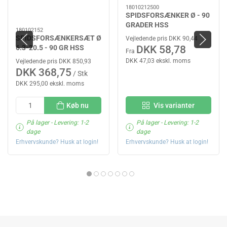
18010212500
SPIDSFORSÆNKER Ø - 90
GRADER HSS
180102152
SPIDSFORSÆNKERSÆT Ø
Vejledende pris DKK 90,44
6.3-20.5 - 90 GR HSS
DKK 58,78
Fra
DKK 47,03 ekskl. moms
Vejledende pris DKK 850,93
DKK 368,75
/ Stk
DKK 295,00 ekskl. moms
Køb nu
Vis varianter
På lager
- Levering: 1-2
På lager
- Levering: 1-2
dage
dage
Erhvervskunde? Husk at login!
Erhvervskunde? Husk at login!