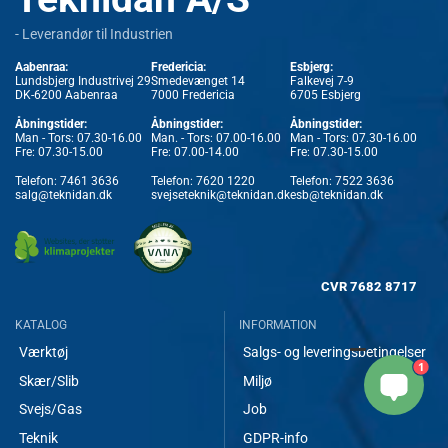
- Leverandør til Industrien
Aabenraa:
Fredericia:
Esbjerg:
Lundsbjerg Industrivej 29
Smedevænget 14
Falkevej 7-9
DK-6200 Aabenraa
7000 Fredericia
6705 Esbjerg
Åbningstider:
Åbningstider:
Åbningstider:
Man - Tors: 07.30-16.00
Man. - Tors: 07.00-16.00
Man - Tors: 07.30-16.00
Fre: 07.30-15.00
Fre: 07.00-14.00
Fre: 07.30-15.00
Telefon:
7461 3636
Telefon:
7620 1220
Telefon:
7522 3636
salg@teknidan.dk
svejseteknik@teknidan.dk
esb@teknidan.dk
CVR
7682 8717
KATALOG
INFORMATION
Værktøj
Salgs- og leveringsbetingelser
1
Skær/Slib
Miljø
Svejs/Gas
Job
Teknik
GDPR-info