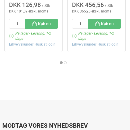
DKK 126,98
DKK 456,56
/ Stk
/ Stk
DKK 101,59 ekskl. moms
DKK 365,25 ekskl. moms
Køb nu
Køb nu
På lager
- Levering: 1-2
På lager
- Levering: 1-2
dage
dage
Erhvervskunde? Husk at login!
Erhvervskunde? Husk at login!
MODTAG VORES NYHEDSBREV