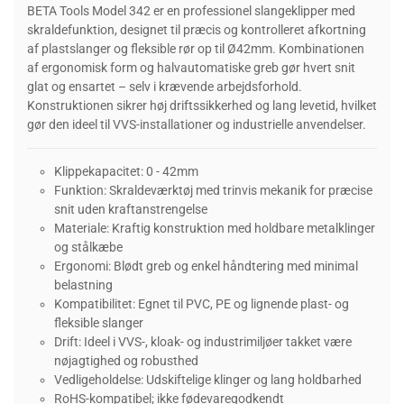
BETA Tools Model 342 er en professionel slangeklipper med
skraldefunktion, designet til præcis og kontrolleret afkortning
af plastslanger og fleksible rør op til Ø42mm. Kombinationen
af ergonomisk form og halvautomatiske greb gør hvert snit
glat og ensartet – selv i krævende arbejdsforhold.
Konstruktionen sikrer høj driftssikkerhed og lang levetid, hvilket
gør den ideel til VVS-installationer og industrielle anvendelser.
Klippekapacitet: 0 - 42mm
Funktion: Skraldeværktøj med trinvis mekanik for præcise
snit uden kraftanstrengelse
Materiale: Kraftig konstruktion med holdbare metalklinger
og stålkæbe
Ergonomi: Blødt greb og enkel håndtering med minimal
belastning
Kompatibilitet: Egnet til PVC, PE og lignende plast- og
fleksible slanger
Drift: Ideel i VVS-, kloak- og industrimiljøer takket være
nøjagtighed og robusthed
Vedligeholdelse: Udskiftelige klinger og lang holdbarhed
RoHS-kompatibel; ikke fødevaregodkendt