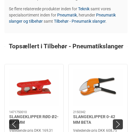
Se flere relaterede produkter inden for
Teknik
samt vores
specialsortiment inden for
Pneumatik
, herunder
Pneumatik
slanger og tilbehør
samt
Tilbehør - Pneumatik slanger
.
Topsællert i Tilbehør - Pneumatikslanger
1471750010
2150342
SLANGEKLIPPER RØD Ø2-
SLANGEKLIPPER 0-42
Ø18 MM
MM BETA
Vejledende pris DKK 169,31
Vejledende pris DKK 608,75