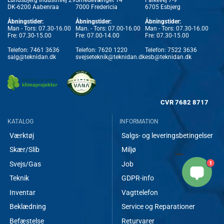
DK-6200 Aabenraa
7000 Fredericia
6705 Esbjerg
Åbningstider:
Åbningstider:
Åbningstider:
Man - Tors: 07.30-16.00
Man. - Tors: 07.00-16.00
Man - Tors: 07.30-16.00
Fre: 07.30-15.00
Fre: 07.00-14.00
Fre: 07.30-15.00
Telefon:
7461 3636
Telefon:
7620 1220
Telefon:
7522 3636
salg@teknidan.dk
svejseteknik@teknidan.dk
esb@teknidan.dk
CVR
7682 8717
KATALOG
INFORMATION
Værktøj
Salgs- og leveringsbetingelser
Skær/Slib
Miljø
1
Svejs/Gas
Job
Teknik
GDPR-info
Inventar
Vagttelefon
Beklædning
Service og Reparationer
Befæstelse
Returvarer