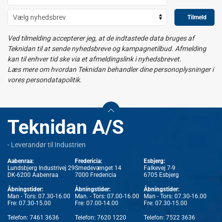
Tilmeld
Ved tilmelding accepterer jeg, at de indtastede data bruges af
Teknidan til at sende nyhedsbreve og kampagnetilbud. Afmelding
kan til enhver tid ske via et afmeldingslink i nyhedsbrevet.
Læs mere om hvordan Teknidan behandler dine personoplysninger i
vores persondatapolitik.
Teknidan A/S
- Leverandør til Industrien
Aabenraa:
Fredericia:
Esbjerg:
Lundsbjerg Industrivej 29
Smedevænget 14
Falkevej 7-9
DK-6200 Aabenraa
7000 Fredericia
6705 Esbjerg
Åbningstider:
Åbningstider:
Åbningstider:
Man - Tors: 07.30-16.00
Man. - Tors: 07.00-16.00
Man - Tors: 07.30-16.00
Fre: 07.30-15.00
Fre: 07.00-14.00
Fre: 07.30-15.00
Telefon:
7461 3636
Telefon:
7620 1220
Telefon:
7522 3636