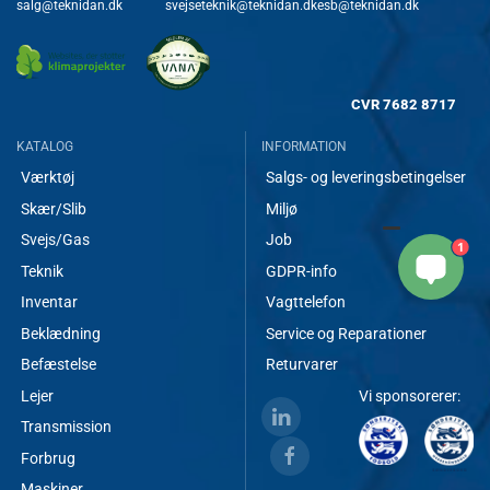
salg@teknidan.dk
svejseteknik@teknidan.dk
esb@teknidan.dk
CVR
7682 8717
KATALOG
INFORMATION
Værktøj
Salgs- og leveringsbetingelser
Skær/Slib
Miljø
Svejs/Gas
Job
1
Teknik
GDPR-info
Inventar
Vagttelefon
Beklædning
Service og Reparationer
Befæstelse
Returvarer
Lejer
Vi sponsorerer:
Transmission
Forbrug
Maskiner