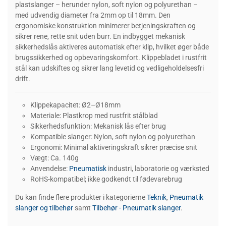
plastslanger – herunder nylon, soft nylon og polyurethan –
med udvendig diameter fra 2mm op til 18mm. Den
ergonomiske konstruktion minimerer betjeningskraften og
sikrer rene, rette snit uden burr. En indbygget mekanisk
sikkerhedslås aktiveres automatisk efter klip, hvilket øger både
brugssikkerhed og opbevaringskomfort. Klippebladet i rustfrit
stål kan udskiftes og sikrer lang levetid og vedligeholdelsesfri
drift.
Klippekapacitet: Ø2–Ø18mm
Materiale: Plastkrop med rustfrit stålblad
Sikkerhedsfunktion: Mekanisk lås efter brug
Kompatible slanger: Nylon, soft nylon og polyurethan
Ergonomi: Minimal aktiveringskraft sikrer præcise snit
Vægt: Ca. 140g
Anvendelse:
Pneumatisk
industri, laboratorie og værksted
RoHS-kompatibel; ikke godkendt til fødevarebrug
Du kan finde flere produkter i kategorierne
Teknik
,
Pneumatik
slanger og tilbehør
samt
Tilbehør - Pneumatik slanger
.