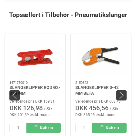
Topsællert i Tilbehør - Pneumatikslanger
1471750010
2150342
SLANGEKLIPPER RØD Ø2-
SLANGEKLIPPER 0-42
Ø18 MM
MM BETA
Vejledende pris DKK 169,31
Vejledende pris DKK 608,75
DKK 126,98
DKK 456,56
/ Stk
/ Stk
DKK 101,59 ekskl. moms
DKK 365,25 ekskl. moms
Køb nu
Køb nu