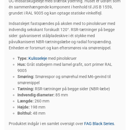
UC-indsatskugleleje med sfærisk yderring. Huset er udført som
én sammenhængende komponent i henhold til JIS B 1559,
grundet i RAL 9005 og kan optage statiske vinkelfejl.
Indsatslejet fastspændes på akslen med to pinolskruer med
indvendig sekskant forskudt 120°. RSR-tætninger på begge
sider: galvaniseret stålpladeskive i ét stykke med
påvulkaniseret NBR-tætningslæbe og radial forspænding.
Enheden er forsmurt og kan eftersmøres via smørenippel.
Type:
Kulisseleje
med pinolskruer
Hus:
Gråt støbejern med lamel grafit, sort primer RAL
9005
Smøring:
Smørespor og smørehul med M6-gevind til
smørenippel
Tætning:
RSR-tætninger på begge sider (NBR-læbe)
Indvendig diameter:
85 mm
Længde:
260 mm
Højde:
198 mm
Bolthul:
48 mm
Produktet indgår i en samlet oversigt over
FAG Black Series
.