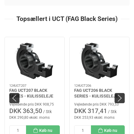
Topsællert i UCT (FAG Black Series)
124UCT207
124UCT206
FAG UCT207 BLACK
FAG UCT206 BLACK
SERIES - KULISSELEJE
SERIES - KULISSELEJE
Vejledende pris DKK 908,75
Vejledende pris DKK 793,53
DKK 363,50
DKK 317,41
/ Stk
/ Stk
DKK 290,80 ekskl. moms
DKK 253,93 ekskl. moms
Køb nu
Køb nu