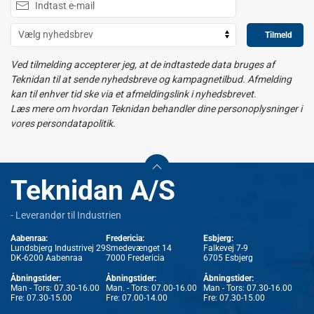
Tilmeld
Ved tilmelding accepterer jeg, at de indtastede data bruges af
Teknidan til at sende nyhedsbreve og kampagnetilbud. Afmelding
kan til enhver tid ske via et afmeldingslink i nyhedsbrevet.
Læs mere om hvordan Teknidan behandler dine personoplysninger i
vores persondatapolitik.
Teknidan A/S
- Leverandør til Industrien
Aabenraa:
Fredericia:
Esbjerg:
Lundsbjerg Industrivej 29
Smedevænget 14
Falkevej 7-9
DK-6200 Aabenraa
7000 Fredericia
6705 Esbjerg
Åbningstider:
Åbningstider:
Åbningstider:
Man - Tors: 07.30-16.00
Man. - Tors: 07.00-16.00
Man - Tors: 07.30-16.00
Fre: 07.30-15.00
Fre: 07.00-14.00
Fre: 07.30-15.00