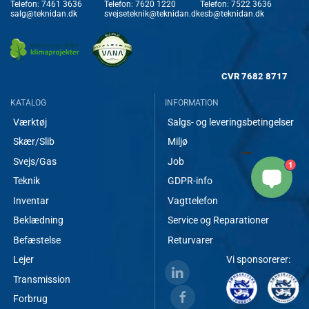
Telefon:
7461 3636
Telefon:
7620 1220
Telefon:
7522 3636
salg@teknidan.dk
svejseteknik@teknidan.dk
esb@teknidan.dk
CVR
7682 8717
KATALOG
INFORMATION
Værktøj
Salgs- og leveringsbetingelser
Skær/Slib
Miljø
Svejs/Gas
Job
1
Teknik
GDPR-info
Inventar
Vagttelefon
Beklædning
Service og Reparationer
Befæstelse
Returvarer
Lejer
Vi sponsorerer:
Transmission
Forbrug