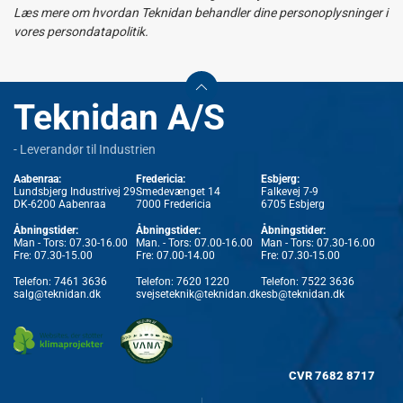
Læs mere om hvordan Teknidan behandler dine personoplysninger i
vores persondatapolitik.
Teknidan A/S
- Leverandør til Industrien
Aabenraa:
Fredericia:
Esbjerg:
Lundsbjerg Industrivej 29
Smedevænget 14
Falkevej 7-9
DK-6200 Aabenraa
7000 Fredericia
6705 Esbjerg
Åbningstider:
Åbningstider:
Åbningstider:
Man - Tors: 07.30-16.00
Man. - Tors: 07.00-16.00
Man - Tors: 07.30-16.00
Fre: 07.30-15.00
Fre: 07.00-14.00
Fre: 07.30-15.00
Telefon:
7461 3636
Telefon:
7620 1220
Telefon:
7522 3636
salg@teknidan.dk
svejseteknik@teknidan.dk
esb@teknidan.dk
CVR
7682 8717