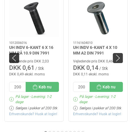
1012006016
11161604010
UH INDV 6-KANT 6 X 16
UH INDV 6-KANT 4 X 10
MM RÅ 10.9 DIN 7991
MM A2 DIN 7991
Vejledende pris DKK 2,03
Vejledende pris DKK 0,46
DKK 0,61
DKK 0,14
/ Stk
/ Stk
DKK 0,49 ekskl. moms
DKK 0,11 ekskl. moms
Køb nu
Køb nu
På lager
- Levering: 1-2
På lager
- Levering: 1-2
dage
dage
Sælges i pakker af 200 Stk
Sælges i pakker af 200 Stk
Erhvervskunde? Husk at login!
Erhvervskunde? Husk at login!