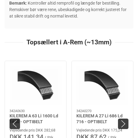
Bemærk:
Kontroller altid remprofil og længde før bestilling.
Remskiver bør være rene, ubeskadigede og korrekt justeret for
at sikre stabil drift og normal levetid.
Topsællert i A-Rem (~13mm)
342A0630
342A0270
KILEREM A 63 Li 1600 Ld
KILEREM A 27 Li 686 Ld
1630 - OPTIBELT
716 - OPTIBELT
Vejledende pris DKK 282,68
Vejledende pris DKK 175,24
DKK 141,34
DKK 87,62
/ Stk
/ Stk