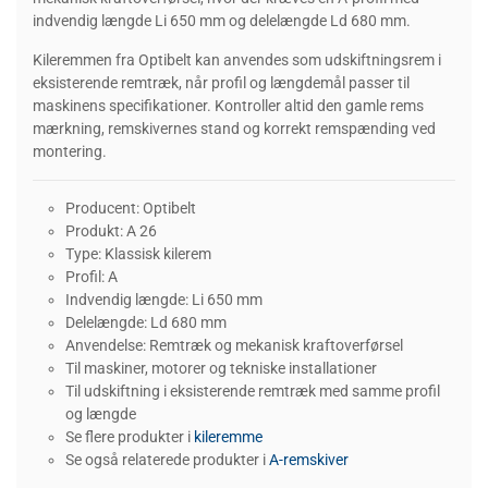
indvendig længde Li 650 mm og delelængde Ld 680 mm.
Kileremmen fra Optibelt kan anvendes som udskiftningsrem i
eksisterende remtræk, når profil og længdemål passer til
maskinens specifikationer. Kontroller altid den gamle rems
mærkning, remskivernes stand og korrekt remspænding ved
montering.
Producent: Optibelt
Produkt: A 26
Type: Klassisk kilerem
Profil: A
Indvendig længde: Li 650 mm
Delelængde: Ld 680 mm
Anvendelse: Remtræk og mekanisk kraftoverførsel
Til maskiner, motorer og tekniske installationer
Til udskiftning i eksisterende remtræk med samme profil
og længde
Se flere produkter i
kileremme
Se også relaterede produkter i
A-remskiver