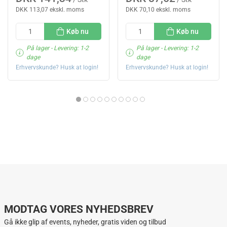
DKK 113,07 ekskl. moms
DKK 70,10 ekskl. moms
Køb nu
Køb nu
På lager
- Levering: 1-2
På lager
- Levering: 1-2
dage
dage
Erhvervskunde? Husk at login!
Erhvervskunde? Husk at login!
MODTAG VORES NYHEDSBREV
Gå ikke glip af events, nyheder, gratis viden og tilbud