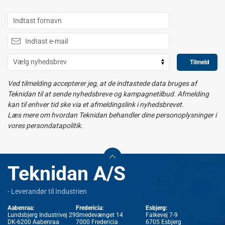
Tilmeld
Ved tilmelding accepterer jeg, at de indtastede data bruges af
Teknidan til at sende nyhedsbreve og kampagnetilbud. Afmelding
kan til enhver tid ske via et afmeldingslink i nyhedsbrevet.
Læs mere om hvordan Teknidan behandler dine personoplysninger i
vores persondatapolitik.
Teknidan A/S
- Leverandør til Industrien
Aabenraa:
Fredericia:
Esbjerg:
Lundsbjerg Industrivej 29
Smedevænget 14
Falkevej 7-9
DK-6200 Aabenraa
7000 Fredericia
6705 Esbjerg