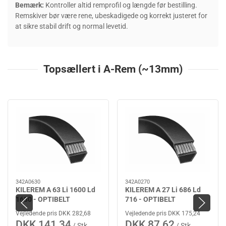
Bemærk:
Kontroller altid remprofil og længde før bestilling.
Remskiver bør være rene, ubeskadigede og korrekt justeret for
at sikre stabil drift og normal levetid.
Topsællert i A-Rem (~13mm)
342A0630
342A0270
KILEREM A 63 Li 1600 Ld
KILEREM A 27 Li 686 Ld
1630 - OPTIBELT
716 - OPTIBELT
Vejledende pris DKK 282,68
Vejledende pris DKK 175,24
DKK 141,34
DKK 87,62
/ Stk
/ Stk