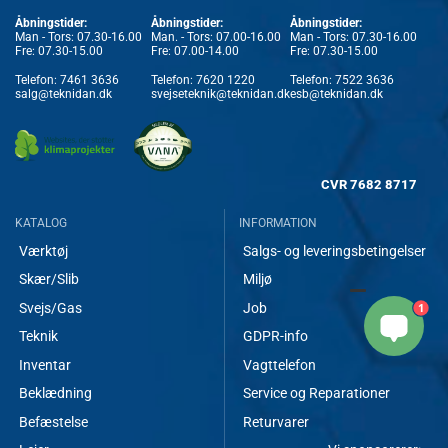
Åbningstider:
Åbningstider:
Åbningstider:
Man - Tors: 07.30-16.00
Man. - Tors: 07.00-16.00
Man - Tors: 07.30-16.00
Fre: 07.30-15.00
Fre: 07.00-14.00
Fre: 07.30-15.00
Telefon:
7461 3636
Telefon:
7620 1220
Telefon:
7522 3636
salg@teknidan.dk
svejseteknik@teknidan.dk
esb@teknidan.dk
CVR
7682 8717
KATALOG
INFORMATION
Værktøj
Salgs- og leveringsbetingelser
Skær/Slib
Miljø
Svejs/Gas
Job
1
Teknik
GDPR-info
Inventar
Vagttelefon
Beklædning
Service og Reparationer
Befæstelse
Returvarer