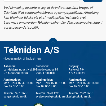
Ved tilmelding accepterer jeg, at de indtastede data bruges af
Teknidan til at sende nyhedsbreve og kampagnetilbud. Afmelding
kan til enhver tid ske via et afmeldingslink i nyhedsbrevet.
Læs mere om hvordan Teknidan behandler dine personoplysninger i
vores persondatapolitik.
Teknidan A/S
- Leverandør til Industrien
Aabenraa:
Fredericia:
Esbjerg:
Lundsbjerg Industrivej 29
Smedevænget 14
Falkevej 7-9
DK-6200 Aabenraa
7000 Fredericia
6705 Esbjerg
Åbningstider:
Åbningstider:
Åbningstider:
Man - Tors: 07.30-16.00
Man. - Tors: 07.00-16.00
Man - Tors: 07.30-16.00
Fre: 07.30-15.00
Fre: 07.00-14.00
Fre: 07.30-15.00
Telefon:
7461 3636
Telefon:
7620 1220
Telefon:
7522 3636
salg@teknidan.dk
svejseteknik@teknidan.dk
esb@teknidan.dk