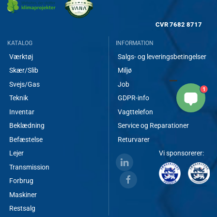
CVR
7682 8717
KATALOG
INFORMATION
Værktøj
Salgs- og leveringsbetingelser
Skær/Slib
Miljø
Svejs/Gas
Job
1
Teknik
GDPR-info
Inventar
Vagttelefon
Beklædning
Service og Reparationer
Befæstelse
Returvarer
Lejer
Vi sponsorerer:
Transmission
Forbrug
Maskiner
Restsalg