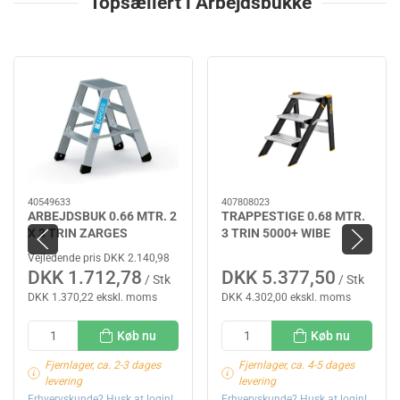
Topsællert i Arbejdsbukke
40549633
407808023
ARBEJDSBUK 0.66 MTR. 2
TRAPPESTIGE 0.68 MTR.
X 3 TRIN ZARGES
3 TRIN 5000+ WIBE
Vejledende pris DKK 2.140,98
DKK 1.712,78
DKK 5.377,50
/ Stk
/ Stk
DKK 1.370,22 ekskl. moms
DKK 4.302,00 ekskl. moms
Køb nu
Køb nu
Fjernlager, ca. 2-3 dages
Fjernlager, ca. 4-5 dages
levering
levering
Erhvervskunde? Husk at login!
Erhvervskunde? Husk at login!