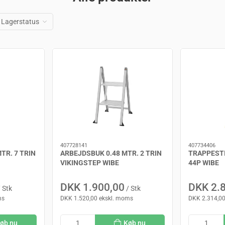
Lagerstatus
407728141
407734406
TR. 7 TRIN
ARBEJDSBUK 0.48 MTR. 2 TRIN
TRAPPESTI
VIKINGSTEP WIBE
44P WIBE
DKK 1.900,00
DKK 2.
 Stk
/ Stk
ms
DKK 1.520,00 ekskl. moms
DKK 2.314,00
øb nu
Køb nu