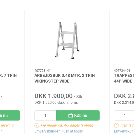
407728141
407734406
. 7 TRIN
ARBEJDSBUK 0.48 MTR. 2 TRIN
TRAPPESTI
VIKINGSTEP WIBE
44P WIBE
DKK 1.900,00
DKK 2.
tk
/ Stk
DKK 1.520,00 ekskl. moms
DKK 2.314,0
b nu
Køb nu
 levering
Fjernlager, ca. 4-5 dages levering
Fjernlag
in!
Erhvervskunde? Husk at login!
Erhvervskun