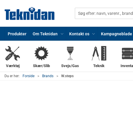
Produkter
Om Teknidan
Kontakt os
Kampagneblade
Værktøj
Skær/Slib
Svejs/Gas
Teknik
Inventa
Du er her:
Forside
Brands
W.steps