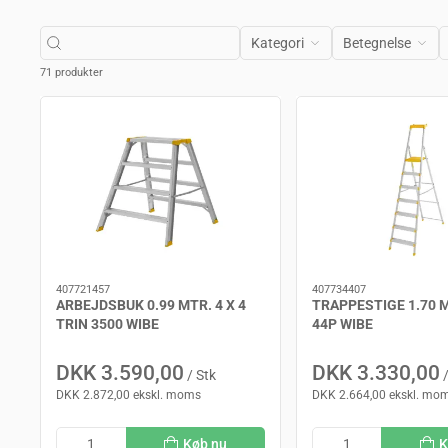
Kategori
Betegnelse
71 produkter
407721457
407734407
ARBEJDSBUK 0.99 MTR. 4 X 4
TRAPPESTIGE 1.70 M
TRIN 3500 WIBE
44P WIBE
DKK 3.590,00
DKK 3.330,00
/ Stk
/
DKK 2.872,00 ekskl. moms
DKK 2.664,00 ekskl. mo
Køb nu
K