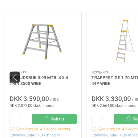
407721457
407734407
ARBEJDSBUK 0.99 MTR. 4 X 4
TRAPPESTIGE 1.70 MTR
TRIN 3500 WIBE
44P WIBE
DKK 3.590,00
DKK 3.330,00
/ Stk
/ S
DKK 2.872,00 ekskl. moms
DKK 2.664,00 ekskl. moms
Køb nu
Kø
Fjernlager, ca. 4-5 dages levering
Fjernlager, ca. 4-5 dages
Erhvervskunde? Husk at login!
Erhvervskunde? Husk at log