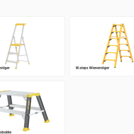
stiger
W.steps Wienerstiger
dsbukke