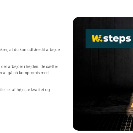
ikrer, at du kan udføre dit arbejde
 der arbejder i højden. De sætter
uden at gå på kompromis med
ler, er af højeste kvalitet og