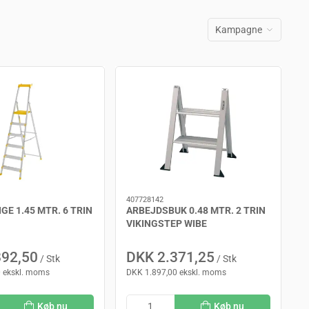
Kampagne
407728142
GE 1.45 MTR. 6 TRIN
ARBEJDSBUK 0.48 MTR. 2 TRIN
VIKINGSTEP WIBE
892,50
DKK 2.371,25
/ Stk
/ Stk
 ekskl. moms
DKK 1.897,00 ekskl. moms
Køb nu
Køb nu