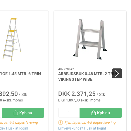
407728142
GE 1.45 MTR. 6 TRIN
ARBEJDSBUK 0.48 MTR. 2 TRIN
VIKINGSTEP WIBE
892,50
DKK 2.371,25
/ Stk
/ Stk
0 ekskl. moms
DKK 1.897,00 ekskl. moms
Køb nu
Køb nu
er, ca. 4-5 dages levering
Fjernlager, ca. 4-5 dages levering
de? Husk at login!
Erhvervskunde? Husk at login!