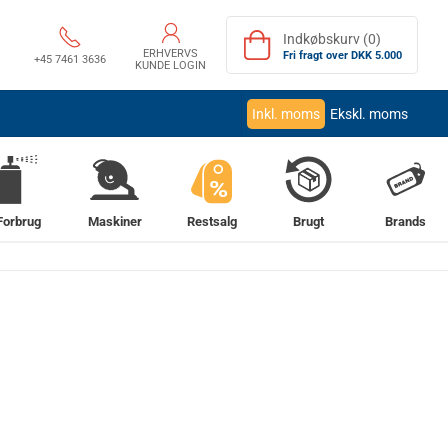
Indkøbskurv (0)
ERHVERVS
Fri fragt over DKK 5.000
+45 7461 3636
KUNDE LOGIN
Inkl. moms
Ekskl. moms
%
Forbrug
Maskiner
Restsalg
Brugt
Brands