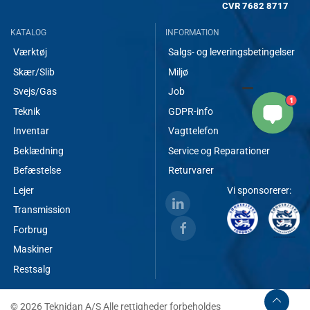
CVR
7682 8717
KATALOG
INFORMATION
Værktøj
Salgs- og leveringsbetingelser
Skær/Slib
Miljø
Svejs/Gas
Job
1
Teknik
GDPR-info
Inventar
Vagttelefon
Beklædning
Service og Reparationer
Befæstelse
Returvarer
Lejer
Vi sponsorerer:
Transmission
Forbrug
Maskiner
Restsalg
© 2026 Teknidan A/S Alle rettigheder forbeholdes