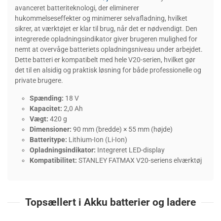
avanceret batteriteknologi, der eliminerer
hukommelseseffekter og minimerer selvafladning, hvilket
sikrer, at værktøjet er klar til brug, når det er nødvendigt. Den
integrerede opladningsindikator giver brugeren mulighed for
nemt at overvåge batteriets opladningsniveau under arbejdet.
Dette batteri er kompatibelt med hele V20-serien, hvilket gør
det til en alsidig og praktisk løsning for både professionelle og
private brugere.
Spænding:
18 V
Kapacitet:
2,0 Ah
Vægt:
420 g
Dimensioner:
90 mm (bredde) × 55 mm (højde)
Batteritype:
Lithium-Ion (Li-Ion)
Opladningsindikator:
Integreret LED-display
Kompatibilitet:
STANLEY FATMAX V20-seriens elværktøj
Topsællert i Akku batterier og ladere