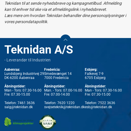
Teknidan til at sende nyhedsbreve og kampagnetilbud. Afmelding
kan til enhver tid ske via et afmeldingslink i nyhedsbrevet.
Læs mere om hvordan Teknidan behandler dine personoplysninger i
vores persondatapolitik.
Teknidan A/S
- Leverandør til Industrien
Aabenraa:
Fredericia:
Esbjerg:
Lundsbjerg Industrivej 29
Smedevænget 14
Falkevej 7-9
DK-6200 Aabenraa
7000 Fredericia
6705 Esbjerg
Åbningstider:
Åbningstider:
Åbningstider:
Man - Tors: 07.30-16.00
Man. - Tors: 07.00-16.00
Man - Tors: 07.30-16.00
Fre: 07.30-15.00
Fre: 07.00-14.00
Fre: 07.30-15.00
Telefon:
7461 3636
Telefon:
7620 1220
Telefon:
7522 3636
salg@teknidan.dk
svejseteknik@teknidan.dk
esb@teknidan.dk