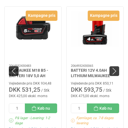
Kampagne pris
Kampagne pris
2064932430483
2064932430065
MILWAUKEE M18 B5 -
BATTERI 12V 4.0AH
BATTERI 18V 5,0 AH
LITHIUM MILWAUKEE
Vejledende pris DKK 934,48
Vejledende pris DKK 850,11
DKK 531,25
DKK 593,75
/ Stk
/ Stk
DKK 425,00 ekskl. moms
DKK 475,00 ekskl. moms
Køb nu
Køb nu
På lager
- Levering: 1-2
Fjernlager, ca. 7-8 dages
dage
levering