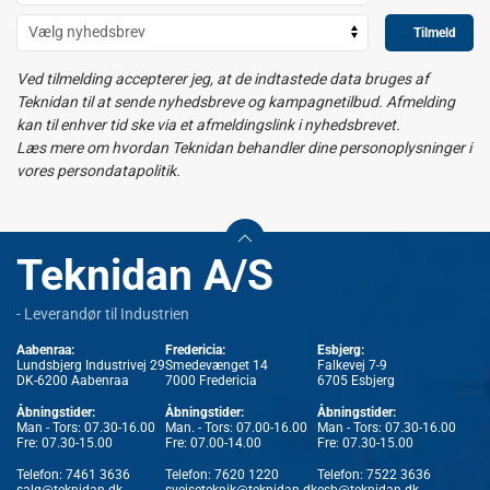
Tilmeld
Ved tilmelding accepterer jeg, at de indtastede data bruges af
Teknidan til at sende nyhedsbreve og kampagnetilbud. Afmelding
kan til enhver tid ske via et afmeldingslink i nyhedsbrevet.
Læs mere om hvordan Teknidan behandler dine personoplysninger i
vores persondatapolitik.
Teknidan A/S
- Leverandør til Industrien
Aabenraa:
Fredericia:
Esbjerg:
Lundsbjerg Industrivej 29
Smedevænget 14
Falkevej 7-9
DK-6200 Aabenraa
7000 Fredericia
6705 Esbjerg
Åbningstider:
Åbningstider:
Åbningstider:
Man - Tors: 07.30-16.00
Man. - Tors: 07.00-16.00
Man - Tors: 07.30-16.00
Fre: 07.30-15.00
Fre: 07.00-14.00
Fre: 07.30-15.00
Telefon:
7461 3636
Telefon:
7620 1220
Telefon:
7522 3636
salg@teknidan.dk
svejseteknik@teknidan.dk
esb@teknidan.dk