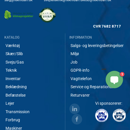
CVR
7682 8717
KATALOG
INFORMATION
Værktøj
Salgs- og leveringsbetingelser
Skær/Slib
Miljø
Svejs/Gas
Job
Teknik
GDPR-info
1
Inventar
Vagttelefon
Beklædning
Service og Reparationer
Befæstelse
Returvarer
Lejer
Vi sponsorerer:
Transmission
Forbrug
Maskiner