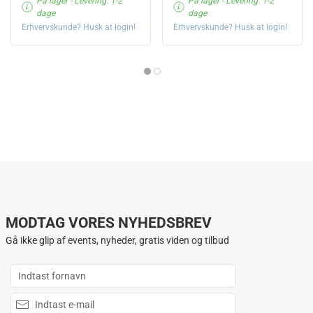
På lager
- Levering: 1-2
På lager
- Levering: 1-2
dage
dage
Erhvervskunde? Husk at login!
Erhvervskunde? Husk at login!
MODTAG VORES NYHEDSBREV
Gå ikke glip af events, nyheder, gratis viden og tilbud