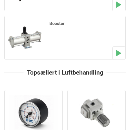
Booster
Topsællert i Luftbehandling