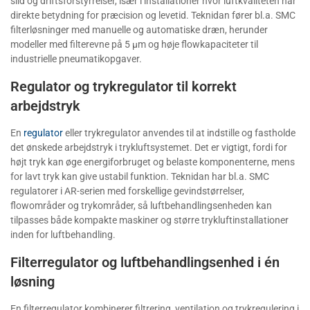
slid og driftsforstyrrelser, især i installationer hvor luftkvaliteten har
direkte betydning for præcision og levetid. Teknidan fører bl.a. SMC
filterløsninger med manuelle og automatiske dræn, herunder
modeller med filterevne på 5 µm og høje flowkapaciteter til
industrielle pneumatikopgaver.
Regulator og trykregulator til korrekt
arbejdstryk
En
regulator
eller trykregulator anvendes til at indstille og fastholde
det ønskede arbejdstryk i trykluftsystemet. Det er vigtigt, fordi for
højt tryk kan øge energiforbruget og belaste komponenterne, mens
for lavt tryk kan give ustabil funktion. Teknidan har bl.a. SMC
regulatorer i AR-serien med forskellige gevindstørrelser,
flowområder og trykområder, så luftbehandlingsenheden kan
tilpasses både kompakte maskiner og større trykluftinstallationer
inden for luftbehandling.
Filterregulator og luftbehandlingsenhed i én
løsning
En filterregulator kombinerer filtrering, ventilation og trykregulering i