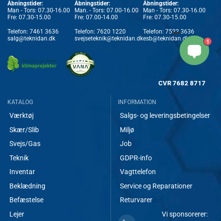
Åbningstider:
Åbningstider:
Åbningstider:
Man - Tors: 07.30-16.00
Man. - Tors: 07.00-16.00
Man - Tors: 07.30-16.00
Fre: 07.30-15.00
Fre: 07.00-14.00
Fre: 07.30-15.00
Telefon:
7461 3636
Telefon:
7620 1220
Telefon:
7522 3636
salg@teknidan.dk
svejseteknik@teknidan.dk
esb@teknidan.dk
1
CVR
7682 8717
KATALOG
INFORMATION
Værktøj
Salgs- og leveringsbetingelser
Skær/Slib
Miljø
Svejs/Gas
Job
Teknik
GDPR-info
Inventar
Vagttelefon
Beklædning
Service og Reparationer
Befæstelse
Returvarer
Lejer
Vi sponsorerer: