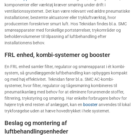
komponenter eller værktøj kræver smøring under drift i
ventilationssystemet. Det kan være relevant ved ældre pneumatiske
installationer, bestemte aktuatorer eller trykluftværktøj, hvor
producenten foreskriver smurt luft. Hos Teknidan findes bl.a. SMC
smøreapparater med forskellige portstørrelser, trykområder og
beholdervolumener til tilpasning af luftbehandling efter
installationens behov.
FRL enhed, kombi-systemer og booster
En FRL enhed samler filter, regulator og smøreapparat i ét kombi-
system, så grundlæggende luftbehandling kan opbygges kompakt
og med høj effektivitet. Teknidan fører bl.a. SMC AC-kombi-
systemer, hvor filter, regulator og tågesmøring kombineres til
pneumatikanlæg med behov for at eliminere forurenende stoffer,
filtrering, trykstyring og smøring. Har enkelte forbrugere behov for
højere tryk end resten af anlægget, kan en
booster
anvendes til lokal
trykforøgelse uden at hæve hovedtrykket i hele systemet.
Beslag og montering af
luftbehandlingsenheder