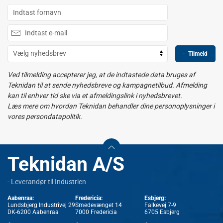
Tilmeld
Ved tilmelding accepterer jeg, at de indtastede data bruges af
Teknidan til at sende nyhedsbreve og kampagnetilbud. Afmelding
kan til enhver tid ske via et afmeldingslink i nyhedsbrevet.
Læs mere om hvordan Teknidan behandler dine personoplysninger i
vores persondatapolitik.
Teknidan A/S
- Leverandør til Industrien
Aabenraa:
Fredericia:
Esbjerg:
Lundsbjerg Industrivej 29
Smedevænget 14
Falkevej 7-9
DK-6200 Aabenraa
7000 Fredericia
6705 Esbjerg