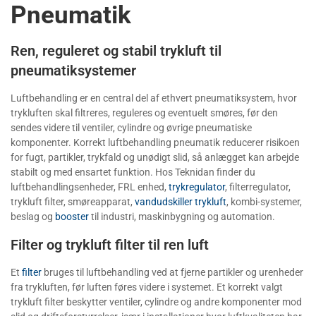
Pneumatik
Ren, reguleret og stabil trykluft til
pneumatiksystemer
Luftbehandling er en central del af ethvert pneumatiksystem, hvor
trykluften skal filtreres, reguleres og eventuelt smøres, før den
sendes videre til ventiler, cylindre og øvrige pneumatiske
komponenter. Korrekt luftbehandling pneumatik reducerer risikoen
for fugt, partikler, trykfald og unødigt slid, så anlægget kan arbejde
stabilt og med ensartet funktion. Hos Teknidan finder du
luftbehandlingsenheder, FRL enhed,
trykregulator
, filterregulator,
trykluft filter, smøreapparat,
vandudskiller trykluft
, kombi-systemer,
beslag og
booster
til industri, maskinbygning og automation.
Filter og trykluft filter til ren luft
Et
filter
bruges til luftbehandling ved at fjerne partikler og urenheder
fra trykluften, før luften føres videre i systemet. Et korrekt valgt
trykluft filter beskytter ventiler, cylindre og andre komponenter mod