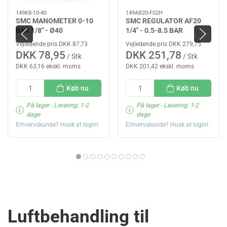
149K8-10-40
149AR20-F02H
SMC MANOMETER 0-10
SMC REGULATOR AF20
BAR 1/8" - Ø40
1/4" - 0.5-8.5 BAR
Vejledende pris DKK 87,73
Vejledende pris DKK 279,75
DKK 78,95
DKK 251,78
/ Stk
/ Stk
DKK 63,16 ekskl. moms
DKK 201,42 ekskl. moms
Køb nu
Køb nu
På lager
- Levering: 1-2
På lager
- Levering: 1-2
dage
dage
Erhvervskunde? Husk at login!
Erhvervskunde? Husk at login!
Luftbehandling til