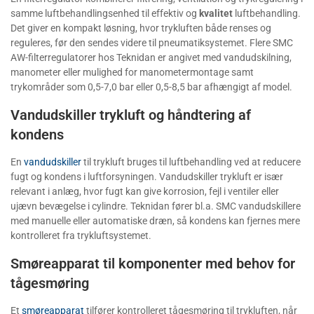
samme luftbehandlingsenhed til effektiv og
kvalitet
luftbehandling.
Det giver en kompakt løsning, hvor trykluften både renses og
reguleres, før den sendes videre til pneumatiksystemet. Flere SMC
AW-filterregulatorer hos Teknidan er angivet med vandudskilning,
manometer eller mulighed for manometermontage samt
trykområder som 0,5-7,0 bar eller 0,5-8,5 bar afhængigt af model.
Vandudskiller trykluft og håndtering af
kondens
En
vandudskiller
til trykluft bruges til luftbehandling ved at reducere
fugt og kondens i luftforsyningen. Vandudskiller trykluft er især
relevant i anlæg, hvor fugt kan give korrosion, fejl i ventiler eller
ujævn bevægelse i cylindre. Teknidan fører bl.a. SMC vandudskillere
med manuelle eller automatiske dræn, så kondens kan fjernes mere
kontrolleret fra trykluftsystemet.
Smøreapparat til komponenter med behov for
tågesmøring
Et
smøreapparat
tilfører kontrolleret tågesmøring til trykluften, når