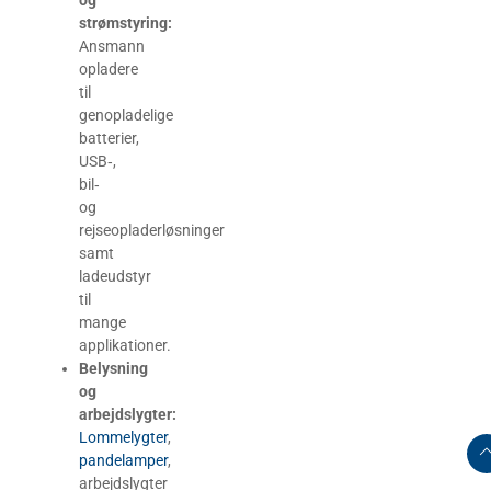
strømstyring:
Ansmann
opladere
til
genopladelige
batterier,
USB‑,
bil‑
og
rejseopladerløsninger
samt
ladeudstyr
til
mange
applikationer.
Belysning
og
arbejdslygter:
Lommelygter
,
pandelamper
,
arbejdslygter