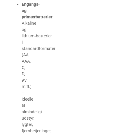
Engangs‑
og
primærbatterier:
Alkaline
og
lithium‑batterier
i
standardformater
(AA,
AAA,
C,
D,
9V
m.fl.)
–
ideelle
til
almindeligt
udstyr,
lygter,
fjernbetjeninger,