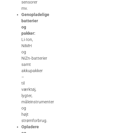
sensorer
mv.
Genopladelige
batterier
og
pakker:
Li‑Ion,
NiMH
og
NiZn‑batterier
samt
akkupakker
–
til
værktøj,
lygter,
måleinstrumenter
og
højt
strømforbrug.
Opladere
og