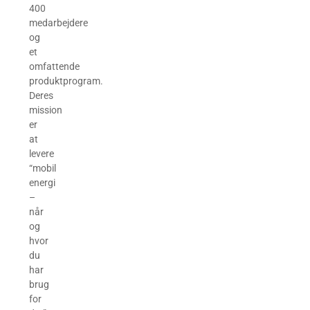
400
medarbejdere
og
et
omfattende
produktprogram.
Deres
mission
er
at
levere
“mobil
energi
–
når
og
hvor
du
har
brug
for