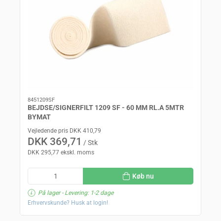
8451209SF
BEJDSE/SIGNERFILT 1209 SF - 60 MM RL.A 5MTR
BYMAT
Vejledende pris DKK 410,79
DKK 369,71
/ Stk
DKK 295,77 ekskl. moms
Køb nu
På lager
- Levering: 1-2 dage
Erhvervskunde? Husk at login!