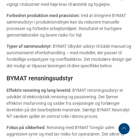
vigtigt i industrier med høje krav til æstetik og hygiejne.
Forbedret produktion med præcision:
Ved at integrere BYMAT
sømmeudstyr i produktionslinjen kan du reducere manuelle
processer og forbedre arbejdsmiljøet. Resultatet er hurtigere
gennemløbstider og lavere risiko for fejl.
Typer af sømmeudstyr:
BYMAT tilbyder udstyr til både manuel og
automatiseret efterbehandling – med modeller, der passer til
forskellige svejsetyper og overfladekrav. Det modulære design gør
det muligt at tilpasse løsningen til dine specifikke behov.
BYMAT rensningsudstyr
Effektiv rensning og lang levetid:
BYMAT rensningsudstyr er
udviklet til elektrolytisk rensning og passivering. Det fjerner
effektivt misfarvning og oxider fra svejsninger og forlænger
levetiden på det bearbejdede materiale. Særligt BYMAT Neutralyt
NT væsken spiller en central rolle i denne proces.
Fokus på sikkerhed:
Rensning med BYMAT foregår uden
aggressive syrer og med lav risiko for operatøren. Det sikrer et