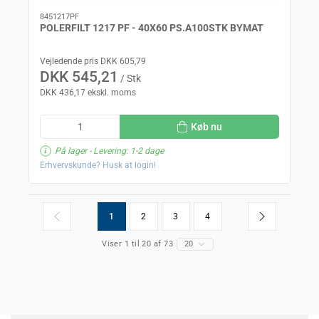
8451217PF
POLERFILT 1217 PF - 40X60 PS.A100STK BYMAT
Vejledende pris DKK 605,79
DKK 545,21
/ Stk
DKK 436,17 ekskl. moms
Køb nu
På lager
- Levering: 1-2 dage
Erhvervskunde? Husk at login!
1
2
3
4
Viser 1 til 20 af 73
20