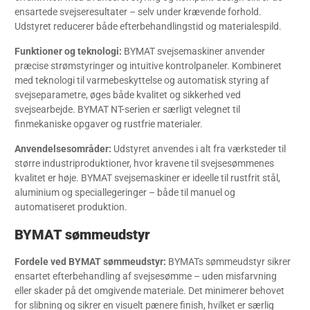
ensartede svejseresultater – selv under krævende forhold.
Udstyret reducerer både efterbehandlingstid og materialespild.
Funktioner og teknologi:
BYMAT svejsemaskiner anvender
præcise strømstyringer og intuitive kontrolpaneler. Kombineret
med teknologi til varmebeskyttelse og automatisk styring af
svejseparametre, øges både kvalitet og sikkerhed ved
svejsearbejde. BYMAT NT-serien er særligt velegnet til
finmekaniske opgaver og rustfrie materialer.
Anvendelsesområder:
Udstyret anvendes i alt fra værksteder til
større industriproduktioner, hvor kravene til svejsesømmenes
kvalitet er høje. BYMAT svejsemaskiner er ideelle til rustfrit stål,
aluminium og speciallegeringer – både til manuel og
automatiseret produktion.
BYMAT sømmeudstyr
Fordele ved BYMAT sømmeudstyr:
BYMATs sømmeudstyr sikrer
ensartet efterbehandling af svejsesømme – uden misfarvning
eller skader på det omgivende materiale. Det minimerer behovet
for slibning og sikrer en visuelt pænere finish, hvilket er særlig