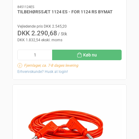
8451124ES
TILBEHØRSSÆT 1124 ES - FOR 1124 RS BYMAT
Vejledende pris DKK 2.545,20
DKK 2.290,68
/ Stk
DKK 1.832,54 ekskl. moms
Køb nu
Fjernlager, ca. 7-8 dages levering
Erhvervskunde? Husk at login!