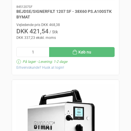
8451207SF
BEJDSE/SIGNERFILT 1207 SF - 38X60 PS.A100STK
BYMAT
Vejledende pris DKK 468,38
DKK 421,54
/ Stk
DKK 337,23 ekskl. moms
Køb nu
På lager
- Levering: 1-2 dage
Erhvervskunde? Husk at login!