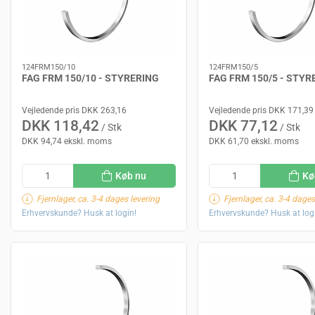
124FRM150/10
124FRM150/5
FAG FRM 150/10 - STYRERING
FAG FRM 150/5 - STYR
Vejledende pris DKK 263,16
Vejledende pris DKK 171,39
DKK 118,42
DKK 77,12
/ Stk
/ Stk
DKK 94,74 ekskl. moms
DKK 61,70 ekskl. moms
Køb nu
Kø
Fjernlager, ca. 3-4 dages levering
Fjernlager, ca. 3-4 dages
Erhvervskunde? Husk at login!
Erhvervskunde? Husk at log