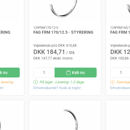
124FRM170/12-5
124FRM160/
ERING
FAG FRM 170/12.5 - STYRERING
FAG FRM 1
Vejledende pris DKK 410,48
Vejledende 
DKK 184,71
DKK 12
/ Stk
DKK 147,77 ekskl. moms
DKK 100,86 
b nu
Køb nu
 levering
På lager
- Levering: 1-2 dage
Fjernlage
in!
Erhvervskunde? Husk at login!
Erhvervskund