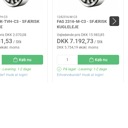
VH-C3
1242316-M-C3
-K-TVH-C3 - SFÆRISK
FAG 2316-M-C3 - SFÆRISK
JE
KUGLELEJE
pris DKK 2.070,08
Vejledende pris DKK 15.983,85
1,53
DKK 7.192,73
/ Stk
/ Stk
 ekskl. moms
DKK 5.754,19 ekskl. moms
Køb nu
Køb nu
- Levering: 1-2 dage
På lager
- Levering: 1-2 dage
de? Husk at login!
Erhvervskunde? Husk at login!