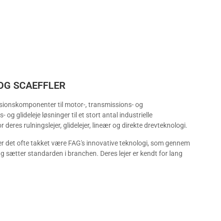
OG SCAEFFLER
isionskomponenter til motor-, transmissions- og
og glideleje løsninger til et stort antal industrielle
 deres rulningslejer, glidelejer, lineær og direkte drevteknologi.
 er det ofte takket være FAG's innovative teknologi, som gennem
ng sætter standarden i branchen. Deres lejer er kendt for lang