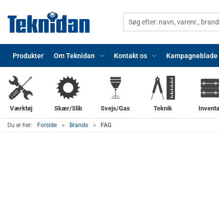
Produkter
Om Teknidan
Kontakt os
Kampagneblade
Værktøj
Skær/Slib
Svejs/Gas
Teknik
Inventa
Du er her:
Forside
Brands
FAG