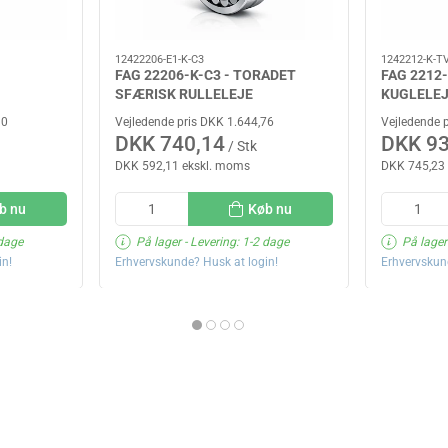
12422206-E1-K-C3
1242212-K-T
FAG 22206-K-C3 - TORADET
FAG 2212
SFÆRISK RULLELEJE
KUGLELE
30
Vejledende pris DKK 1.644,76
Vejledende 
DKK 740,14
DKK 93
/ Stk
DKK 592,11 ekskl. moms
DKK 745,23
b nu
Køb nu
 dage
På lager
- Levering: 1-2 dage
På lager
in!
Erhvervskunde? Husk at login!
Erhvervskun