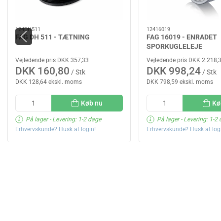
124DH511
12416019
FAG DH 511 - TÆTNING
FAG 16019 - ENRADET
SPORKUGLELEJE
Vejledende pris DKK 357,33
Vejledende pris DKK 2.218,
DKK 160,80
DKK 998,24
/ Stk
/ Stk
DKK 128,64 ekskl. moms
DKK 798,59 ekskl. moms
Køb nu
Kø
På lager
- Levering: 1-2 dage
På lager
- Levering: 1-2
Erhvervskunde? Husk at login!
Erhvervskunde? Husk at log