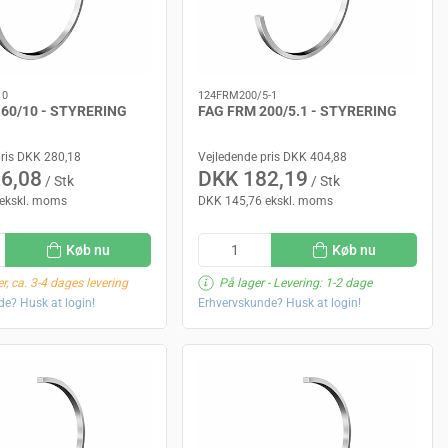
10
124FRM200/5-1
60/10 - STYRERING
FAG FRM 200/5.1 - STYRERING
pris DKK 280,18
Vejledende pris DKK 404,88
6,08
DKK 182,19
/ Stk
/ Stk
ekskl. moms
DKK 145,76 ekskl. moms
Køb nu
Køb nu
r, ca. 3-4 dages levering
På lager
- Levering: 1-2 dage
e? Husk at login!
Erhvervskunde? Husk at login!