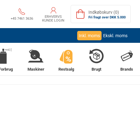
Indkøbskurv (0)
ERHVERVS
Fri fragt over DKK 5.000
+45 7461 3636
KUNDE LOGIN
Inkl. moms
Ekskl. moms
%
Forbrug
Maskiner
Restsalg
Brugt
Brands