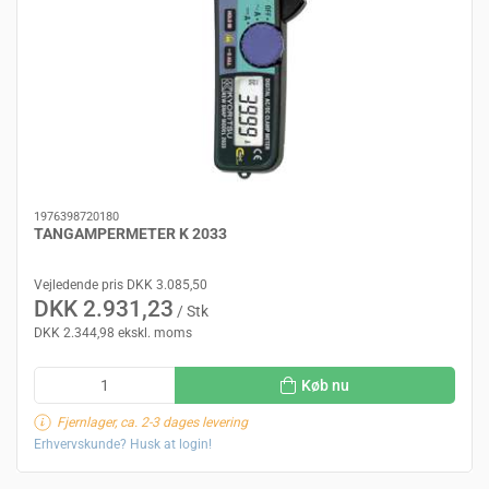
1976398720180
TANGAMPERMETER K 2033
Vejledende pris DKK 3.085,50
DKK 2.931,23
/ Stk
DKK 2.344,98 ekskl. moms
Køb nu
Fjernlager, ca. 2-3 dages levering
Erhvervskunde? Husk at login!