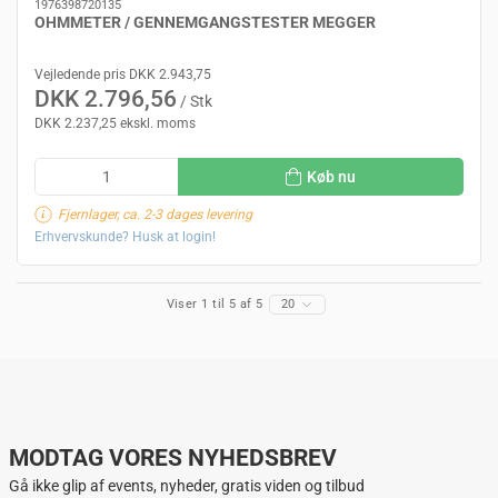
1976398720135
OHMMETER / GENNEMGANGSTESTER MEGGER
Vejledende pris DKK 2.943,75
DKK 2.796,56
/ Stk
DKK 2.237,25 ekskl. moms
Køb nu
Fjernlager, ca. 2-3 dages levering
Erhvervskunde? Husk at login!
Viser 1 til 5 af 5
20
MODTAG VORES NYHEDSBREV
Gå ikke glip af events, nyheder, gratis viden og tilbud