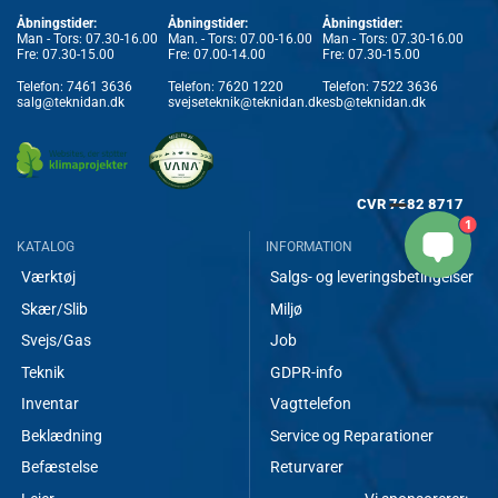
Åbningstider:
Åbningstider:
Åbningstider:
Man - Tors: 07.30-16.00
Man. - Tors: 07.00-16.00
Man - Tors: 07.30-16.00
Fre: 07.30-15.00
Fre: 07.00-14.00
Fre: 07.30-15.00
Telefon:
7461 3636
Telefon:
7620 1220
Telefon:
7522 3636
salg@teknidan.dk
svejseteknik@teknidan.dk
esb@teknidan.dk
CVR
7682 8717
1
KATALOG
INFORMATION
Værktøj
Salgs- og leveringsbetingelser
Skær/Slib
Miljø
Svejs/Gas
Job
Teknik
GDPR-info
Inventar
Vagttelefon
Beklædning
Service og Reparationer
Befæstelse
Returvarer