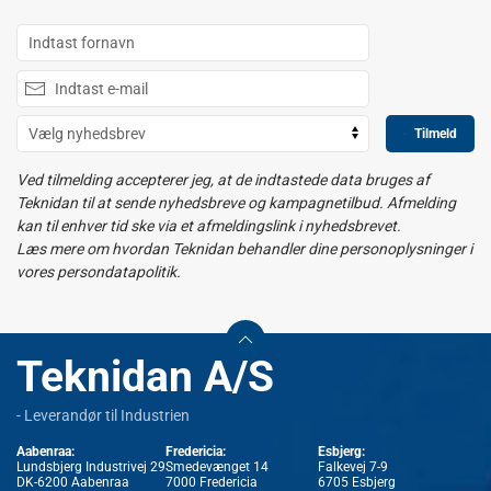
Tilmeld
Ved tilmelding accepterer jeg, at de indtastede data bruges af
Teknidan til at sende nyhedsbreve og kampagnetilbud. Afmelding
kan til enhver tid ske via et afmeldingslink i nyhedsbrevet.
Læs mere om hvordan Teknidan behandler dine personoplysninger i
vores persondatapolitik.
Teknidan A/S
- Leverandør til Industrien
Aabenraa:
Fredericia:
Esbjerg:
Lundsbjerg Industrivej 29
Smedevænget 14
Falkevej 7-9
DK-6200 Aabenraa
7000 Fredericia
6705 Esbjerg