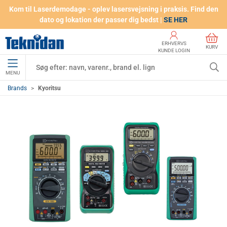
Kom til Laserdemodage - oplev lasersvejsning i praksis. Find den
dato og lokation der passer dig bedst |
SE HER
ERHVERVS
KURV
KUNDE LOGIN
MENU
Brands
Kyoritsu