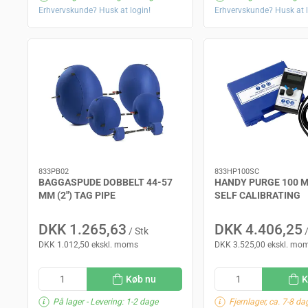
Erhvervskunde? Husk at login!
Erhvervskunde? Husk at l
833PB02
833HP100SC
BAGGASPUDE DOBBELT 44-57
HANDY PURGE 100 
MM (2") TAG PIPE
SELF CALIBRATING
DKK 1.265,63
DKK 4.406,25
/ Stk
/
DKK 1.012,50 ekskl. moms
DKK 3.525,00 ekskl. mo
Køb nu
K
På lager
- Levering: 1-2 dage
Fjernlager, ca. 7-8 da