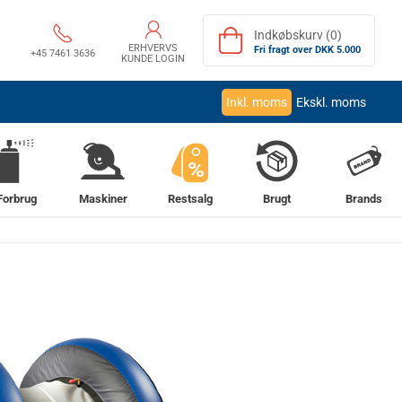
Indkøbskurv (0)
ERHVERVS
Fri fragt over DKK 5.000
+45 7461 3636
KUNDE LOGIN
Inkl. moms
Ekskl. moms
%
Forbrug
Maskiner
Restsalg
Brugt
Brands