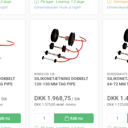
-2 dage
På lager
- Levering: 1-2 dage
Fjernlager
ogin!
Erhvervskunde? Husk at login!
Erhvervskund
833DS120-130
833DS064-072
DOBBELT
SILIKONETÆTNING DOBBELT
SILIKONE
G PIPE
120-130 MM TAG PIPE
64-72 MM 
DKK 1.968,75
DKK 1.
 Stk
/ Stk
ms
DKK 1.575,00 ekskl. moms
DKK 1.125,00
øb nu
Køb nu
-2 dage
På lager
- Levering: 1-2 dage
På lager
-