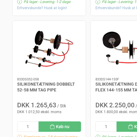
På lager
- Levering: 1-2 dage
På lager
- Levering: 1
Erhvervskunde? Husk at login!
Erhvervskunde? Husk at l
833DS052-058
833DS144-155F
SILIKONETÆTNING DOBBELT
SILIKONETÆTNING 
52-58 MM TAG PIPE
FLEX 144-155 MM TA
DKK 1.265,63
DKK 2.250,00
/ Stk
/
DKK 1.012,50 ekskl. moms
DKK 1.800,00 ekskl. mo
Køb nu
K
Fjernlager, ca. 7-8 dages levering
På lager
- Levering: 1