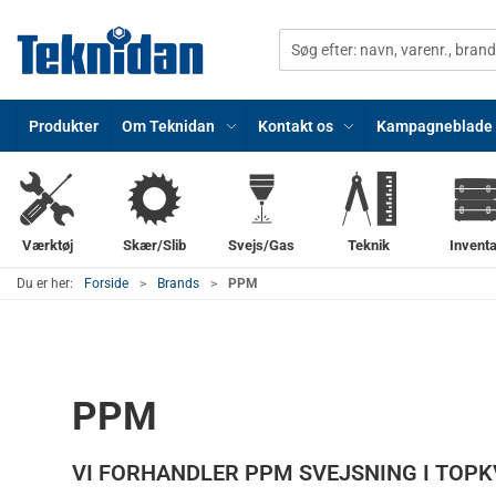
Produkter
Om Teknidan
Kontakt os
Kampagneblade
Værktøj
Skær/Slib
Svejs/Gas
Teknik
Inventa
Du er her:
Forside
Brands
PPM
PPM
VI FORHANDLER PPM SVEJSNING I TOPK