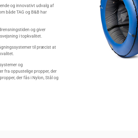
ende og innovativt udvalg af
, som både TAG og B&B har
drensningstiden og giver
vejsning i topkvalitet.
gningssystemer til præcist at
valitet.
ssystemer og
 fra oppustelige propper, der
propper, der fås i Nylon, Stål og