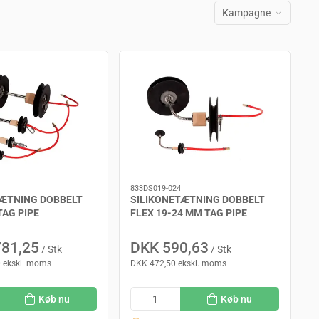
Kampagne
833DS019-024
TÆTNING DOBBELT
SILIKONETÆTNING DOBBELT
TAG PIPE
FLEX 19-24 MM TAG PIPE
781,25
DKK 590,63
/ Stk
/ Stk
 ekskl. moms
DKK 472,50 ekskl. moms
Køb nu
Køb nu