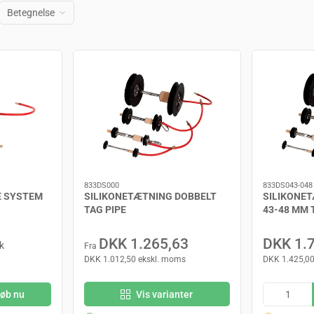
Betegnelse
833DS000
833DS043-048
E SYSTEM
SILIKONETÆTNING DOBBELT
SILIKONE
TAG PIPE
43-48 MM 
DKK 1.265,63
DKK 1.
k
Fra
DKK 1.012,50 ekskl. moms
DKK 1.425,00
øb nu
Vis varianter