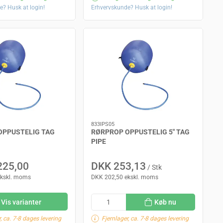
e? Husk at login!
Erhvervskunde? Husk at login!
833IPS05
OPPUSTELIG TAG
RØRPROP OPPUSTELIG 5" TAG
PIPE
225,00
DKK 253,13
/ Stk
ekskl. moms
DKK 202,50 ekskl. moms
Vis varianter
Køb nu
, ca. 7-8 dages levering
Fjernlager, ca. 7-8 dages levering