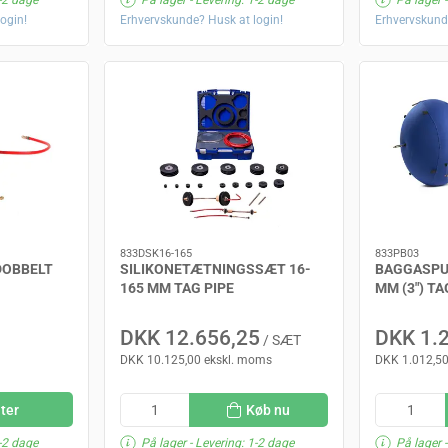
ogin!
Erhvervskunde? Husk at login!
Erhvervskund
833DSK16-165
833PB03
DOBBELT
SILIKONETÆTNINGSSÆT 16-
BAGGASPU
165 MM TAG PIPE
MM (3") TA
DKK 12.656,25
DKK 1.
/ SÆT
DKK 10.125,00 ekskl. moms
DKK 1.012,50
nter
Køb nu
-2 dage
På lager
- Levering: 1-2 dage
På lager
-