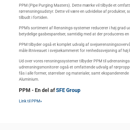
PPM (Pipe Purging Masters). Dette mærke vil tilbyde et omfatt
rørrensningsudstyr. Dette vil være en udvidelse af produkter
tilbudt i fortiden.
PPM's sortiment af Rensnings-systemer reducerer i høj grad u
betydelige gasbesparelser, samtidig med at der produceres en s
PPM tilbyder også et komplet udvalg af svejserensningsovervå
måle iltniveauet i svejsekammeret for renhedssvejsning af høj k
Ud over vores rensningssystemer tilbyder PPM til udrensning
udrensningsmonitorer også et omfattende udvalg af rørpropper
fås i alle former, størrelser og materialer, samt ekspanderende 
Aluminium.
PPM - En del af
SFE Group
Link til PPM»