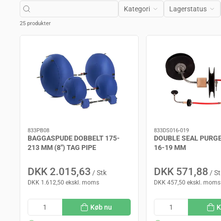
Kategori
Lagerstatus
25 produkter
833PB08
833DS016-019
BAGGASPUDE DOBBELT 175-
DOUBLE SEAL PURG
213 MM (8") TAG PIPE
16-19 MM
DKK 2.015,63
DKK 571,88
/ Stk
/ St
DKK 1.612,50 ekskl. moms
DKK 457,50 ekskl. moms
Køb nu
K