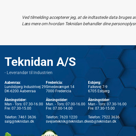
Ved tilmelding accepterer jeg, at de indtastede data bruges a
Læs mere om hvordan Teknidan behandler dine personoplysnin
Teknidan A/S
- Leverandør til Industrien
Aabenraa:
Fredericia:
Esbjerg:
Lundsbjerg Industrivej 29
Smedevænget 14
Falkevej 7-9
DK-6200 Aabenraa
7000 Fredericia
6705 Esbjerg
Åbningstider:
Åbningstider:
Åbningstider:
Man - Tors: 07.30-16.00
Man. - Tors: 07.00-16.00
Man - Tors: 07.30-16.00
Fre: 07.30-15.00
Fre: 07.00-14.00
Fre: 07.30-15.00
Telefon:
7461 3636
Telefon:
7620 1220
Telefon:
7522 3636
salg@teknidan.dk
svejseteknik@teknidan.dk
esb@teknidan.dk