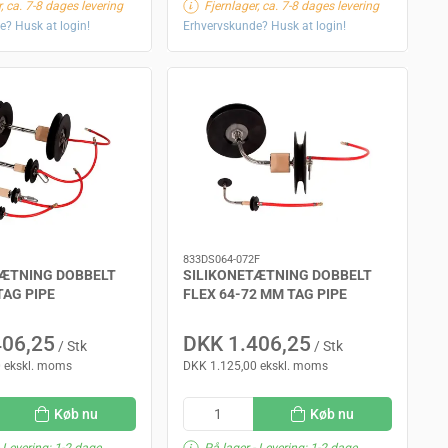
, ca. 7-8 dages levering
Fjernlager, ca. 7-8 dages levering
e? Husk at login!
Erhvervskunde? Husk at login!
833DS064-072F
TÆTNING DOBBELT
SILIKONETÆTNING DOBBELT
TAG PIPE
FLEX 64-72 MM TAG PIPE
406,25
DKK 1.406,25
/ Stk
/ Stk
 ekskl. moms
DKK 1.125,00 ekskl. moms
Køb nu
Køb nu
 Levering: 1-2 dage
På lager
- Levering: 1-2 dage