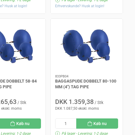
e? Husk at login!
Erhvervskunde? Husk at login!
833PB04
DE DOBBELT 58-84
BAGGASPUDE DOBBELT 80-100
G PIPE
MM (4") TAG PIPE
265,63
DKK 1.359,38
/ Stk
/ Stk
 ekskl. moms
DKK 1.087,50 ekskl. moms
Køb nu
Køb nu
 Levering: 1-2 dage
På lager
- Levering: 1-2 dage