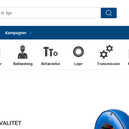
Kampagner
r
Beklædning
Befæstelse
Lejer
Transmission
VALITET