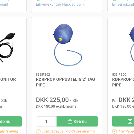
ogin!
Erhvervskunde? Husk at login!
Erhvervskund
833IPS02
833IPS00
MONITOR
RØRPROP OPPUSTELIG 2" TAG
RØRPROP 
PIPE
PIPE
DKK 225,00
DKK 
 Stk
/ Stk
Fra
ms
DKK 180,00 ekskl. moms
DKK 180,00 
øb nu
Køb nu
ges levering
Fjernlager, ca. 7-8 dages levering
Fjernlager