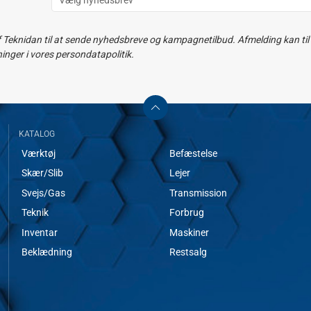
f Teknidan til at sende nyhedsbreve og kampagnetilbud. Afmelding kan til e
ger i vores persondatapolitik.
KATALOG
Værktøj
Befæstelse
Skær/Slib
Lejer
Svejs/Gas
Transmission
Teknik
Forbrug
Inventar
Maskiner
Beklædning
Restsalg