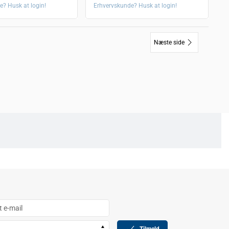
e? Husk at login!
Erhvervskunde? Husk at login!
Næste side