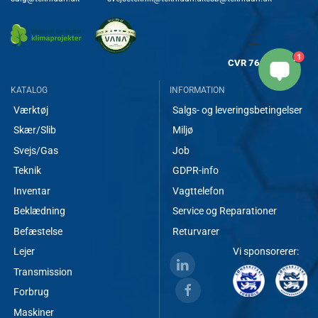
1
CVR
7682 8717
KATALOG
INFORMATION
Værktøj
Salgs- og leveringsbetingelser
Skær/Slib
Miljø
Svejs/Gas
Job
Teknik
GDPR-info
Inventar
Vagttelefon
Beklædning
Service og Reparationer
Befæstelse
Returvarer
Lejer
Vi sponsorerer:
Transmission
Forbrug
Maskiner