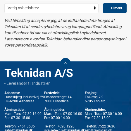
Tilmeld
Ved tilmelding accepterer jeg, at de indtastede data bruges af
Teknidan til at sende nyhedsbreve og kampagnetilbud. Afmelding
kan til enhver tid ske via et afmeldingslink i nyhedsbrevet.
Læs mere om hvordan Teknidan behandler dine personoplysninger i
vores persondatapolitik.
Teknidan A/S
- Leverandør til Industrien
Aabenraa:
Fredericia:
Esbjerg:
Lundsbjerg Industrivej 29
Smedevænget 14
Falkevej 7-9
DK-6200 Aabenraa
7000 Fredericia
6705 Esbjerg
Åbningstider:
Åbningstider:
Åbningstider:
Man - Tors: 07.30-16.00
Man. - Tors: 07.00-16.00
Man - Tors: 07.30-16.00
Fre: 07.30-15.00
Fre: 07.00-14.00
Fre: 07.30-15.00
Telefon:
7461 3636
Telefon:
7620 1220
Telefon:
7522 3636
salg@teknidan.dk
svejseteknik@teknidan.dk
esb@teknidan.dk