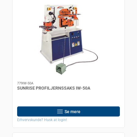
779IW-50A
SUNRISE PROFILJERNSSAKS IW-50A
Se mere
Erhvervskunde? Husk at login!