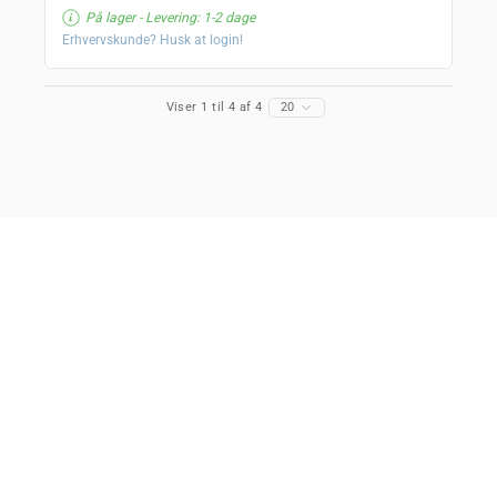
På lager
- Levering: 1-2 dage
Erhvervskunde? Husk at login!
Viser 1 til 4 af 4
20