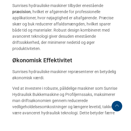
Sunrises hydrauliske maskiner tilbyder enestående
præcision
, hvilket er afgørende for professionelle
applikationer, hvor nøjagtighed er altafgørende. Præcise
skær og buk reducerer affaldsmængden, hvilket sparer
både tid og materialer. Robust design kombineret med
avanceret teknologi giver desuden enestående
driftssikkerhed, der minimerer nedetid og øger
produktiviteten.
Økonomisk Effektivitet
Sunrises hydrauliske maskiner repræsenterer en betydelig
økonomisk værdi.
Ved at investere i robuste, pålidelige maskiner som Sunrise
Hydraulisk Bukkemaskine og Profiljernssaks, maksimerer
man driftsøkonomien gennem reducerede
vedligeholdelsesomkostninger og længere levetid, takket
være avanceret hydraulisk teknologi. Dette betyder færre
udskiftninger og mindre nedetid, som igen resulterer i
lavere samlede ejeromkostninger over tid.