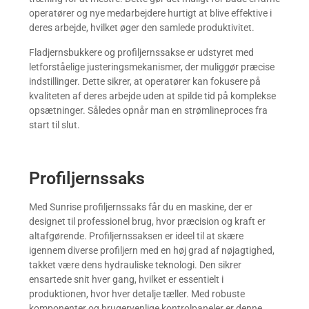
operatører og nye medarbejdere hurtigt at blive effektive i
deres arbejde, hvilket øger den samlede produktivitet.
Fladjernsbukkere og profiljernssakse er udstyret med
letforståelige justeringsmekanismer, der muliggør præcise
indstillinger. Dette sikrer, at operatører kan fokusere på
kvaliteten af deres arbejde uden at spilde tid på komplekse
opsætninger. Således opnår man en strømlineproces fra
start til slut.
Profiljernssaks
Med Sunrise profiljernssaks får du en maskine, der er
designet til professionel brug, hvor præcision og kraft er
altafgørende. Profiljernssaksen er ideel til at skære
igennem diverse profiljern med en høj grad af nøjagtighed,
takket være dens hydrauliske teknologi. Den sikrer
ensartede snit hver gang, hvilket er essentielt i
produktionen, hvor hver detalje tæller. Med robuste
komponenter og brugervenlige kontrolpaneler er denne