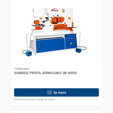
779IW-60SD
SUNRISE PROFILJERNSSAKS IW-60SD
Se mere
Erhvervskunde? Husk at login!