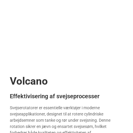
Volcano
Effektivisering af svejseprocesser
Svejserotatorer er essentielle værktøjer i moderne
svejseapplikationer, designet til at rotere cylindriske
arbejdsemner som tanke og rør under svejsning. Denne
rotation sikrer en jævn og ensartet svejsesøm, hvilket
forbedrer både kvaliteten og effektiviteten af