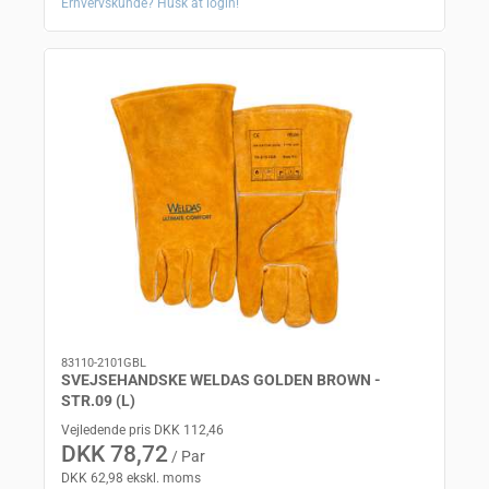
Erhvervskunde? Husk at login!
83110-2101GBL
SVEJSEHANDSKE WELDAS GOLDEN BROWN -
STR.09 (L)
Vejledende pris DKK 112,46
DKK 78,72
/ Par
DKK 62,98 ekskl. moms