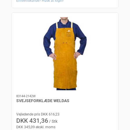
Erhvervskunde? Husk at login!
83144-2142W
SVEJSEFORKLÆDE WELDAS
Vejledende pris DKK 616,23
DKK 431,36
/ Stk
DKK 345,09 ekskl. moms