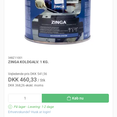
348Z11001
ZINGA KOLDGALV. 1 KG.
Vejledende pris DKK 541,56
DKK 460,33
/ Stk
DKK 368,26 ekskl. moms
Køb nu
På lager
- Levering: 1-2 dage
Erhvervskunde? Husk at login!