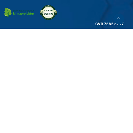
CVR
7682 8717
KATALOG
INFORMATION
Værktøj
Salgs- og leveringsbetingelser
Skær/Slib
Miljø
Svejs/Gas
Job
Teknik
GDPR-info
Inventar
Vagttelefon
Beklædning
Service og Reparationer
Befæstelse
Returvarer
Lejer
Vi sponsorerer:
Transmission
Forbrug
Maskiner