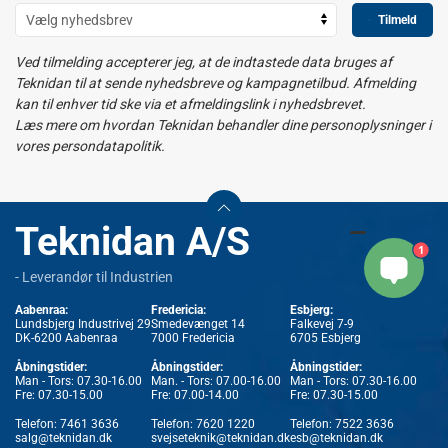
Tilmeld
Ved tilmelding accepterer jeg, at de indtastede data bruges af
Teknidan til at sende nyhedsbreve og kampagnetilbud. Afmelding
kan til enhver tid ske via et afmeldingslink i nyhedsbrevet.
Læs mere om hvordan Teknidan behandler dine personoplysninger i
vores persondatapolitik.
Teknidan A/S
1
- Leverandør til Industrien
Aabenraa:
Fredericia:
Esbjerg:
Lundsbjerg Industrivej 29
Smedevænget 14
Falkevej 7-9
DK-6200 Aabenraa
7000 Fredericia
6705 Esbjerg
Åbningstider:
Åbningstider:
Åbningstider:
Man - Tors: 07.30-16.00
Man. - Tors: 07.00-16.00
Man - Tors: 07.30-16.00
Fre: 07.30-15.00
Fre: 07.00-14.00
Fre: 07.30-15.00
Telefon:
7461 3636
Telefon:
7620 1220
Telefon:
7522 3636
salg@teknidan.dk
svejseteknik@teknidan.dk
esb@teknidan.dk